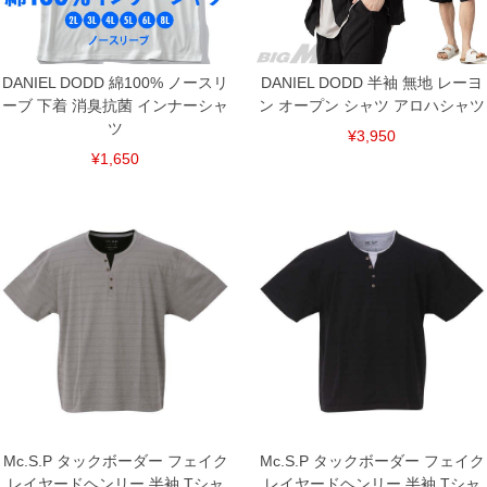
ご了承くださいませ。
※【ボトムの裾上げをご希望の場合】
裾上げ料金は500円+税となります。
備考欄に股下●cmとご記入下さい。（裾上げ無料対象商品は1本につき税込6,000円以
DANIEL DODD 綿100% ノースリ
DANIEL DODD 半袖 無地 レーヨ
上の品が対象。1本5,999円以下の商品は有料（500円+税）となります。）
ーブ 下着 消臭抗菌 インナーシャ
出荷まで約1週間～20日間程お時間を頂く場合がございます。
ン オープン シャツ アロハシャツ
尚、裾上げした商品は返品・交換不可となりますので、予めご了承下さい。
ツ
¥3,950
一部、お直しに対応出来ない商品がございます。(例：裾にファスナーや調節ひもが付
いている、極端なデザインが施されている等)
¥1,650
※商品によって若干のサイズの誤差がございます。また、お客様がご使用の環境（コ
ンピュータ画面）によって、商品の色味が若干異なる場合がございます。予めご了承
ください。
※当店での掲載商品は、実店鋪と在庫を共用しておりますので店頭での売り違い、店
舗からのお取り寄せ等により、お客様にご迷惑をお掛けしてしまう場合がございま
す。そのようなことがない様最大限に努めておりますが、もしあった場合速やかにご
連絡させて頂きますので予めご了承ください。
DETAIL
Mc.S.P タックボーダー フェイク
Mc.S.P タックボーダー フェイク
レイヤードヘンリー 半袖 Tシャ
レイヤードヘンリー 半袖 Tシャ