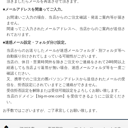
頂きましたらメールを再送させて頂きます。
■メールアドレスを間違ってご入力。
お間違いご入力の場合、当店からのご注文確認・発送ご案内等が届き
ません。
間違ってご入力されたメールアドレスへ、当店からのご案内が送信さ
れております。
■迷惑メール設定・フォルダ分け設定。
当店からのお送りしたメールが迷惑メールフォルダ・別フォルダ等へ
自動振り分けされてしまっている可能性がございます。
当店の、休日・営業時間外を除きご注文やご連絡をされて24時間以上
経過しても当店より返答が無い場合、迷惑メールフォルダ等を一度ご
確認ください。
又、携帯でのご注文の際パソコンアドレスから送信されたメールの受
信を、拒否設定にされていますとご連絡ができません。
受信拒否設定を解除または受信可能設定をよろしくお願い致します。
当店のドメイン【big-m-one.com】を受信できるようにご設定くださ
い。
お手数ではございますが、ご了承宜しくお願い致します。