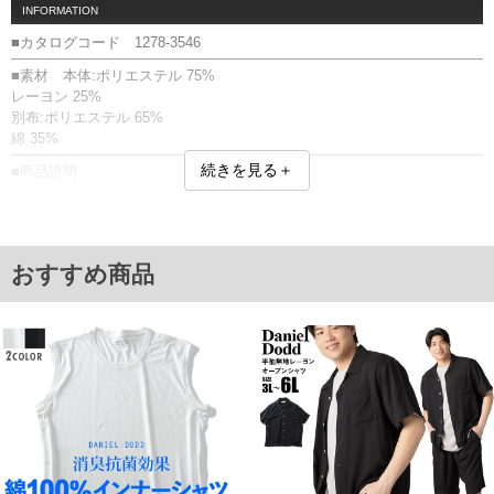
INFORMATION
■カタログコード 1278-3546
■素材 本体:ポリエステル 75%
レーヨン 25%
別布:ポリエステル 65%
綿 35%
続きを見る＋
■商品説明
半袖Tシャツです。
ヘンリーネック／フェイクレイヤード(襟元)
■サイズ表
サイズ/バスト/総丈/裾周り/肩幅/袖丈
おすすめ商品
3L/130/78/130/58/24
4L/140/80/140/60/25
5L/150/82/150/62/26
6L/160/84/160/64/27
7L/170/86/170/66/28
8L/180/88/180/68/29
単位はcm
※【返品交換について】
返品交換希望の方は、商品到着後1週間以内にご連絡ください。
下着(肌着)やワイシャツは商品の性質上、返品交換不可とさせて頂いております。予め