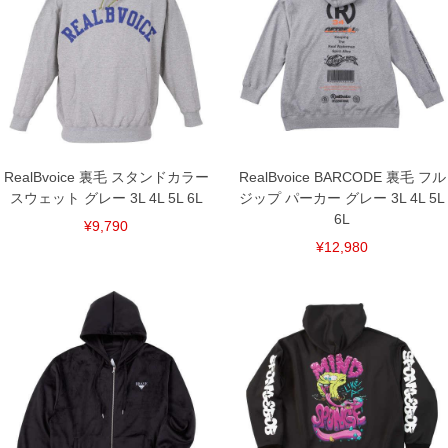
下着(肌着)やワイシャツは商品の性質上、返品交換不可とさせて頂いております。予め
ご了承くださいませ。
※【ボトムの裾上げをご希望の場合】
裾上げ料金は500円+税となります。
備考欄に股下●cmとご記入下さい。（裾上げ無料対象商品は1本につき税込6,000円以
上の品が対象。1本5,999円以下の商品は有料（500円+税）となります。）
出荷まで約1週間～20日間程お時間を頂く場合がございます。
尚、裾上げした商品は返品・交換不可となりますので、予めご了承下さい。
一部、お直しに対応出来ない商品がございます。(例：裾にファスナーや調節ひもが付
いている、極端なデザインが施されている等)
RealBvoice 裏毛 スタンドカラー
RealBvoice BARCODE 裏毛 フル
※商品によって若干のサイズの誤差がございます。また、お客様がご使用の環境（コ
スウェット グレー 3L 4L 5L 6L
ジップ パーカー グレー 3L 4L 5L
ンピュータ画面）によって、商品の色味が若干異なる場合がございます。予めご了承
ください。
6L
¥9,790
※当店での掲載商品は、実店鋪と在庫を共用しておりますので店頭での売り違い、店
¥12,980
舗からのお取り寄せ等により、お客様にご迷惑をお掛けしてしまう場合がございま
す。そのようなことがない様最大限に努めておりますが、もしあった場合速やかにご
連絡させて頂きますので予めご了承ください。
DETAIL