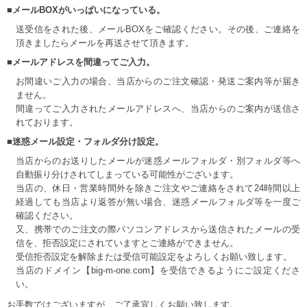
■メールBOXがいっぱいになっている。
送受信をされた後、メールBOXをご確認ください。その後、ご連絡を
頂きましたらメールを再送させて頂きます。
■メールアドレスを間違ってご入力。
お間違いご入力の場合、当店からのご注文確認・発送ご案内等が届き
ません。
間違ってご入力されたメールアドレスへ、当店からのご案内が送信さ
れております。
■迷惑メール設定・フォルダ分け設定。
当店からのお送りしたメールが迷惑メールフォルダ・別フォルダ等へ
自動振り分けされてしまっている可能性がございます。
当店の、休日・営業時間外を除きご注文やご連絡をされて24時間以上
経過しても当店より返答が無い場合、迷惑メールフォルダ等を一度ご
確認ください。
又、携帯でのご注文の際パソコンアドレスから送信されたメールの受
信を、拒否設定にされていますとご連絡ができません。
受信拒否設定を解除または受信可能設定をよろしくお願い致します。
当店のドメイン【big-m-one.com】を受信できるようにご設定くださ
い。
お手数ではございますが、ご了承宜しくお願い致します。