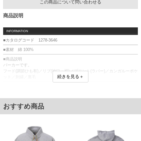
この商品について問い合わせる
商品説明
INFORMATION
■カタログコード 1278-3646
■素材 綿 100%
■商品説明
パーカーです。
フード(調節ひも有)／リブ(袖口・裾)／プリント(ラバー)／カンガルーポケ
続きを見る＋
ット／刺繍／裏毛
■サイズ表
サイズ/バスト/総丈/裾周り/肩幅/袖丈
3L/136/78/110/60/61
4L/146/80/120/62/62
おすすめ商品
5L/156/82/130/64/63
6L/166/84/140/66/64
単位はcm
※【返品交換について】
返品交換希望の方は、商品到着後1週間以内にご連絡ください。