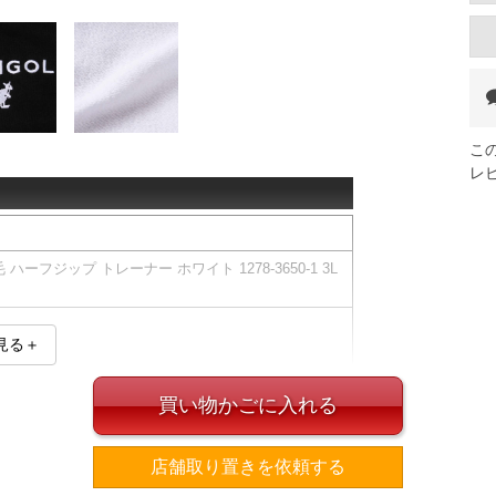
こ
レ
ハーフジップ トレーナー ホワイト 1278-3650-1 3L
見る＋
買い物かごに入れる
ブ(袖口・裾)／生地切替／刺繍／裏毛
店舗取り置きを依頼する