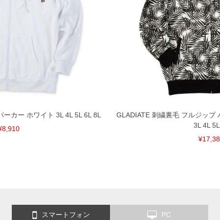
カー ホワイト 3L 4L 5L 6L 8L
GLADIATE 刺繍裏毛 フルジッ
3L 4L 5L
¥8,910
¥17,3
スマートフォン
PC