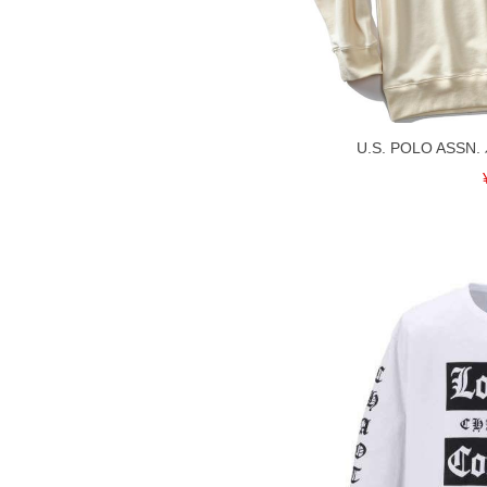
裾上げ料金は500円+税となります。
ご注意
備考欄に股下●cmとご記入下さい。（
が対象。1本5,999円以下の商品は有
出荷まで約1週間～20日間程お時間を
尚、裾上げした商品は返品・交換不可
一部、お直しに対応出来ない商品がご
いる、極端なデザインが施されている
U.S. POLO AS
※【返品交換について】
返品交換希望の方は、商品到着後1週
下着(肌着)やワイシャツは商品の性
承くださいませ。
DETAIL