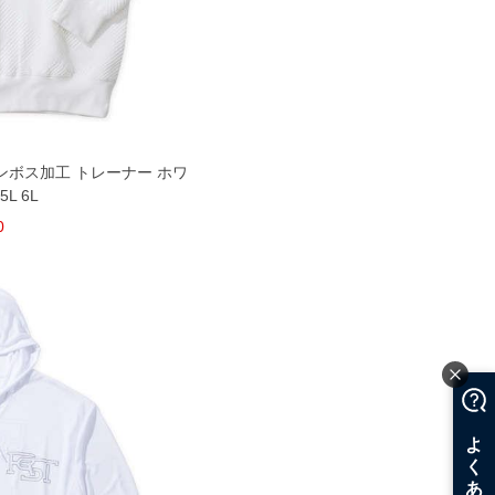
ム エンボス加工 トレーナー ホワ
5L 6L
0