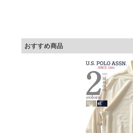
サイ
サイズ
バスト
総丈
3L
136
78
4L
146
80
5L
156
82
おすすめ商品
6L
166
84
8L
186
88
※商品によって若干のサイズの誤差が
ータ画面）によって、商品の色味が若
※上記サイズが実際の商品に付いてい
扱い前に商品付属タグの記載もご確認
※当店での掲載商品は、実店鋪と在庫
のお取り寄せ等により、お客様にご迷
ことがない様最大限に努めております
で予めご了承ください。
※【ボトムの裾上げをご希望の場合】