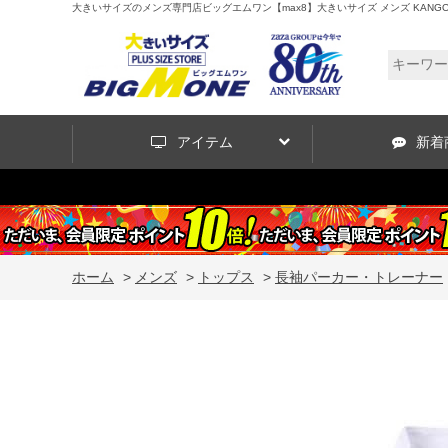
大きいサイズのメンズ専門店ビッグエムワン【max8】大きいサイズ メンズ KANGOL 裏毛 
アイテム
新着
ホーム
>
メンズ
>
トップス
>
長袖パーカー・トレーナー