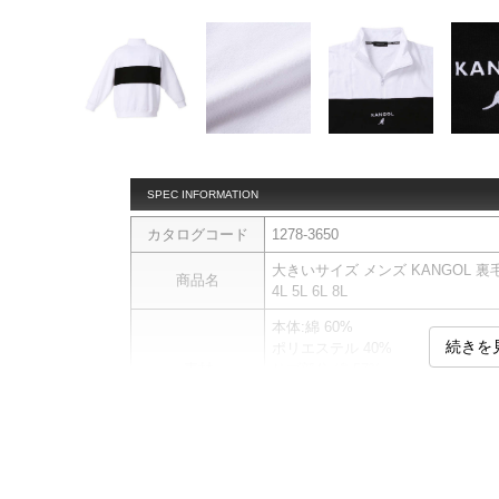
SPEC INFORMATION
カタログコード
1278-3650
大きいサイズ メンズ KANGOL 裏毛 
商品名
4L 5L 6L 8L
本体:綿 60%
続きを
ポリエステル 40%
素材
リブ部分:綿 57%
ポリエステル 38%
ポリウレタン 5%
トレーナーです。
商品説明
ハーフジップ／スタンドカラー／リ