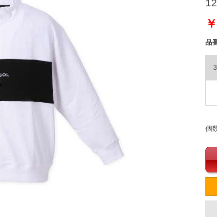
12
￥
品
3
個