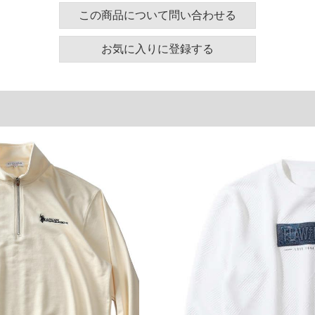
ズ表
この商品について問い合わせる
裾周り
肩幅
袖丈
お気に入りに登録する
110
60
61
120
62
62
130
64
63
140
66
64
160
70
66
単位はcm
ございます。また、お客様がご使用の環境（コンピュ
干異なる場合がございます。予めご了承ください。
るタグのサイズ表記と異なる場合があります。お取り
下さい。
を共用しておりますので店頭での売り違い、店舗から
惑をお掛けしてしまう場合がございます。そのような
が、もしあった場合速やかにご連絡させて頂きますの