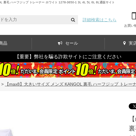
ハーフジップ トレーナー ホワイト 1278-3650-1 3L 4L 5L 6L 8L通販サイト
詳細検索はこちら
お買い
商品
セール
実
【重要】弊社を騙る詐欺サイトにご注意ください
>
【max8】大きいサイズ メンズ KANGOL 裏毛 ハーフジップ トレーナー ホワイト
【
裏