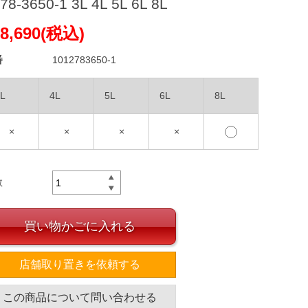
78-3650-1 3L 4L 5L 6L 8L
8,690(税込)
番
1012783650-1
L
4L
5L
6L
8L
×
×
×
×
数
買い物かごに入れる
店舗取り置きを依頼する
この商品について問い合わせる