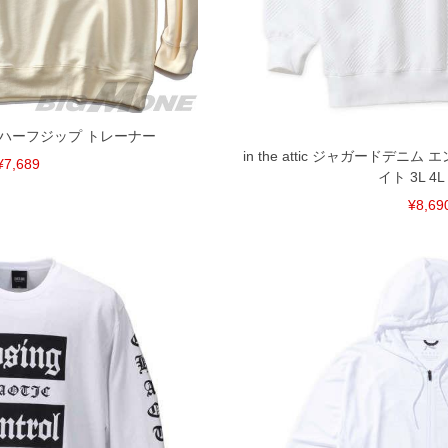
裾上げ無料対象商品は1本につき税込6,000円以上の品
料（500円+税）となります。）
頂く場合がございます。
となりますので、予めご了承下さい。
ざいます。(例：裾にファスナーや調節ひもが付いて
等)
SN. ハーフジップ トレーナー
in the attic ジャガードデニ
¥7,689
イト 3L 4L 
間以内にご連絡ください。
質上、返品交換不可とさせて頂いております。予めご了
¥8,69