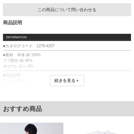
この商品について問い合わせる
商品説明
INFORMATION
■カタログコード 1278-4207
■素材 本体:綿 100%
リブ部分:綿 95%
ポリウレタン 5%
■商品説明
続きを見る＋
Tシャツです。
【U.S.A COTTON】
より環境に配慮した地球に優しいコットン。
ドライな肌触りと、強度の高さが特徴。
U.S.A COTTON／胸ポケット／バック右サイドポケット／刺繍／柄入り
おすすめ商品
コードループ／ペン差し／サスティナブル
■サイズ表
サイズ/バスト/総丈/裾周り/肩幅/袖丈
3L/130/78/130/58/24