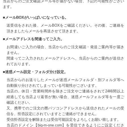
当店からのご注文確認メール等が届かない場合、下記の可能性がござい
ます。
■メールBOXがいっぱいになっている。
送受信をされた後、メールBOXをご確認ください。その後、ご連絡を
頂きましたらメールを再送させて頂きます。
■メールアドレスを間違ってご入力。
お間違いご入力の場合、当店からのご注文確認・発送ご案内等が届き
ません。
間違ってご入力されたメールアドレスへ、当店からのご案内が送信さ
れております。
■迷惑メール設定・フォルダ分け設定。
当店からのお送りしたメールが迷惑メールフォルダ・別フォルダ等へ
自動振り分けされてしまっている可能性がございます。
当店の、休日・営業時間外を除きご注文やご連絡をされて24時間以上
経過しても当店より返答が無い場合、迷惑メールフォルダ等を一度ご
確認ください。
又、携帯でのご注文の際パソコンアドレスから送信されたメールの受
信を、拒否設定にされていますとご連絡ができません。
受信拒否設定を解除または受信可能設定をよろしくお願い致します。
当店のドメイン【big-m-one.com】を受信できるようにご設定くださ