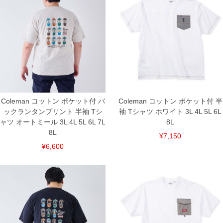
4L/140/80/140/60/25
5L/150/82/150/62/26
6L/160/84/160/64/27
7L/170/86/170/66/28
8L/180/88/180/68/29
単位はcm
※【返品交換について】
返品交換希望の方は、商品到着後1週間以内にご連絡ください。
下着(肌着)やワイシャツは商品の性質上、返品交換不可とさせて頂いております。予め
ご了承くださいませ。
Coleman コットン ポケット付 バ
Coleman コットン ポケット付 半
※【ボトムの裾上げをご希望の場合】
裾上げ料金は500円+税となります。
ックランタンプリント 半袖 Tシ
袖 Tシャツ ホワイト 3L 4L 5L 6L
備考欄に股下●cmとご記入下さい。（裾上げ無料対象商品は1本につき税込6,000円以
ャツ オートミール 3L 4L 5L 6L 7L
8L
上の品が対象。1本5,999円以下の商品は有料（500円+税）となります。）
8L
出荷まで約1週間～20日間程お時間を頂く場合がございます。
¥7,150
尚、裾上げした商品は返品・交換不可となりますので、予めご了承下さい。
¥6,600
一部、お直しに対応出来ない商品がございます。(例：裾にファスナーや調節ひもが付
いている、極端なデザインが施されている等)
※商品によって若干のサイズの誤差がございます。また、お客様がご使用の環境（コ
ンピュータ画面）によって、商品の色味が若干異なる場合がございます。予めご了承
ください。
※当店での掲載商品は、実店鋪と在庫を共用しておりますので店頭での売り違い、店
舗からのお取り寄せ等により、お客様にご迷惑をお掛けしてしまう場合がございま
す。そのようなことがない様最大限に努めておりますが、もしあった場合速やかにご
連絡させて頂きますので予めご了承ください。