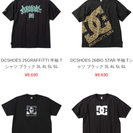
単位はcm
※【返品交換について】
返品交換希望の方は、商品到着後1週間以内にご連絡ください。
下着(肌着)やワイシャツは商品の性質上、返品交換不可とさせて頂いております。予め
ご了承くださいませ。
※【ボトムの裾上げをご希望の場合】
裾上げ料金は500円+税となります。
備考欄に股下●cmとご記入下さい。（裾上げ無料対象商品は1本につき税込6,000円以
上の品が対象。1本5,999円以下の商品は有料（500円+税）となります。）
出荷まで約1週間～20日間程お時間を頂く場合がございます。
尚、裾上げした商品は返品・交換不可となりますので、予めご了承下さい。
DCSHOES 25GRAFFITTI 半袖 T
DCSHOES 26BIG STAR 半袖 Tシ
一部、お直しに対応出来ない商品がございます。(例：裾にファスナーや調節ひもが付
いている、極端なデザインが施されている等)
シャツ ブラック 3L 4L 5L 6L
ャツ ブラック 3L 4L 5L 6L
※商品によって若干のサイズの誤差がございます。また、お客様がご使用の環境（コ
¥8,690
¥8,690
ンピュータ画面）によって、商品の色味が若干異なる場合がございます。予めご了承
ください。
※当店での掲載商品は、実店鋪と在庫を共用しておりますので店頭での売り違い、店
舗からのお取り寄せ等により、お客様にご迷惑をお掛けしてしまう場合がございま
す。そのようなことがない様最大限に努めておりますが、もしあった場合速やかにご
連絡させて頂きますので予めご了承ください。
DETAIL