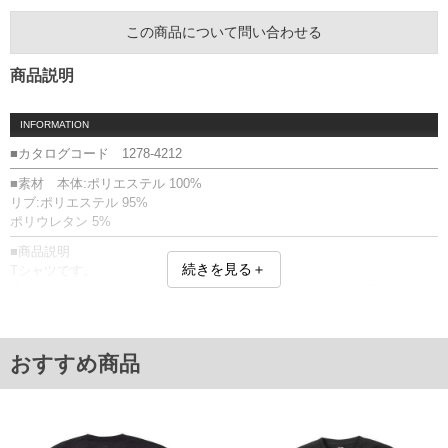
この商品について問い合わせる
商品説明
INFORMATION
■カタログコード 1278-4212
■素材 本体:ポリエステル 100%
リブ:ポリエステル 95%
ポリウレタン 5%
■商品説明
続きを見る＋
Tシャツです。
吸水速乾／ストレッチ／UV(UPF50+)／胸ポケット(ハトメ穴有)／プリン
ト(ラバー)
■サイズ表
サイズ/バスト/総丈/裾周り/肩幅/袖丈
おすすめ商品
3L/130/78/130/58/24
4L/140/80/140/60/25
5L/150/82/150/62/26
6L/160/84/160/64/27