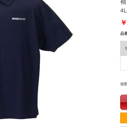
袖
4L
￥
品
3
個