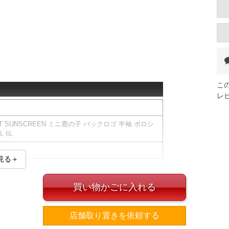
こ
レ
T SUNSCREEN ミニ鹿の子 バックロゴ 半袖 ポロシ
L 6L
見る＋
近赤外線をカットするサンスクリーン。
買い物かごに入れる
抑え、クーリング機能を発揮します。
ます。
店舗取り置きを依頼する
ット(UPF50+)／ストレッチ／プリント(ラバー)／ワッ