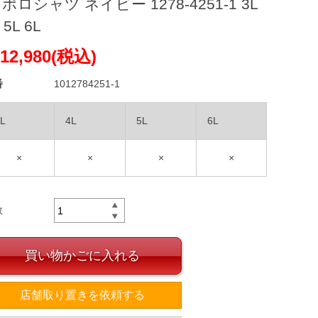
 ポロシャツ ネイビー 1278-4251-1 3L
 5L 6L
12,980(税込)
番
1012784251-1
L
4L
5L
6L
×
×
×
×
数
買い物かごに入れる
店舗取り置きを依頼する