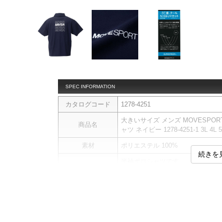
SPEC INFORMATION
カタログコード
1278-4251
大きいサイズ メンズ MOVESPOR
商品名
ャツ ネイビー 1278-4251-1 3L 4L 5
素材
ポリエステル 100%
続きを
半袖ポロシャツです。
【SUNSCREEN〓】
ジリジリした“熱さ”の原因である
着るだけでウェア内の温度上昇を
商品説明
【吸汗速乾】
汗や水分を吸いすばやく乾燥させ
SUNSCREEN〓／吸汗速乾／UVカ