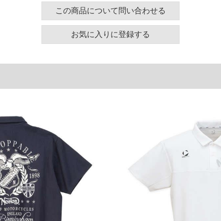
この商品について問い合わせる
ズ表
お気に入りに登録する
裾周り
肩幅
袖丈
130
58
24
140
60
25
150
62
26
160
64
27
単位はcm
ございます。また、お客様がご使用の環境（コンピュ
干異なる場合がございます。予めご了承ください。
るタグのサイズ表記と異なる場合があります。お取り
下さい。
を共用しておりますので店頭での売り違い、店舗から
惑をお掛けしてしまう場合がございます。そのような
が、もしあった場合速やかにご連絡させて頂きますの