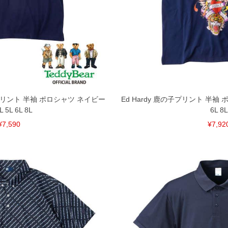
繍&プリント 半袖 ポロシャツ ネイビー
Ed Hardy 鹿の子プリント 半袖 ポ
L 5L 6L 8L
6L 8L
¥7,590
¥7,92