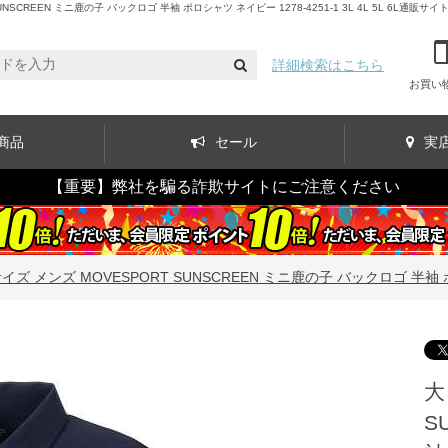
EEN ミニ鹿の子 バックロゴ 半袖 ポロシャツ ネイビー 1278-4251-1 3L 4L 5L 6L通販サイ
詳細検索はこちら
お買い
商品
セール
実
【重要】弊社を騙る詐欺サイトにご注意ください
ズ メンズ MOVESPORT SUNSCREEN ミニ鹿の子 バックロゴ 半袖 ポロシャ
大
S