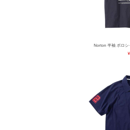
※【ボトムの裾上げをご希望の場合】
裾上げ料金は500円+税となります。
ご注意
備考欄に股下●cmとご記入下さい。（
が対象。1本5,999円以下の商品は有
出荷まで約1週間～20日間程お時間を
尚、裾上げした商品は返品・交換不可
一部、お直しに対応出来ない商品がご
いる、極端なデザインが施されている
Norton 半袖 ポロシ
※【返品交換について】
¥
返品交換希望の方は、商品到着後1週
下着(肌着)やワイシャツは商品の性
承くださいませ。
DETAIL