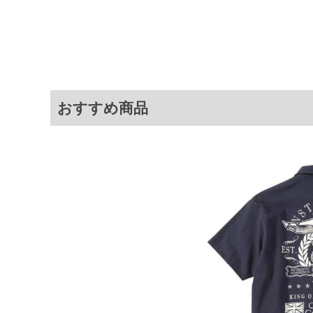
ペン／ミニ鹿の子
サイ
サイズ
バスト
総丈
3L
130
78
おすすめ商品
4L
140
80
5L
150
82
6L
160
84
※商品によって若干のサイズの誤差が
ータ画面）によって、商品の色味が若
※上記サイズが実際の商品に付いてい
扱い前に商品付属タグの記載もご確認
※当店での掲載商品は、実店鋪と在庫
のお取り寄せ等により、お客様にご迷
ことがない様最大限に努めております
で予めご了承ください。