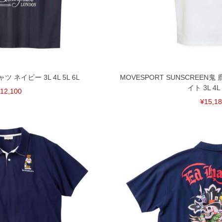
裾上げ無料対象商品は1本につき税込6,000円以上の品
料（500円+税）となります。）
頂く場合がございます。
となりますので、予めご了承下さい。
ざいます。(例：裾にファスナーや調節ひもが付いて
等)
ャツ ネイビー 3L 4L 5L 6L
MOVESPORT SUNSCREEN
イト 3L 4L 
12,100
間以内にご連絡ください。
¥15,1
質上、返品交換不可とさせて頂いております。予めご了