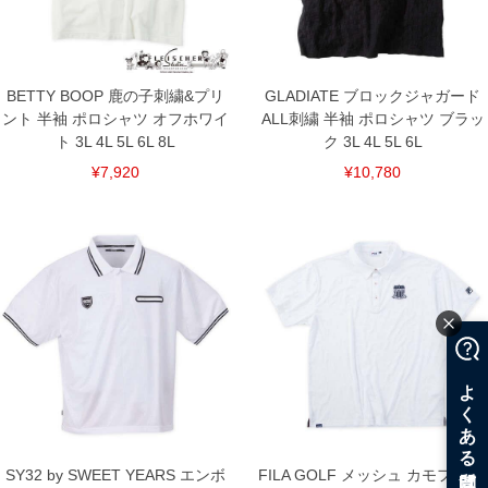
上の品が対象。1本5,999円以下の商品は有料（500円+税）となります。）
出荷まで約1週間～20日間程お時間を頂く場合がございます。
尚、裾上げした商品は返品・交換不可となりますので、予めご了承下さい。
一部、お直しに対応出来ない商品がございます。(例：裾にファスナーや調節ひもが付
いている、極端なデザインが施されている等)
BETTY BOOP 鹿の子刺繍&プリ
GLADIATE ブロックジャガード
※商品によって若干のサイズの誤差がございます。また、お客様がご使用の環境（コ
ント 半袖 ポロシャツ オフホワイ
ALL刺繍 半袖 ポロシャツ ブラッ
ンピュータ画面）によって、商品の色味が若干異なる場合がございます。予めご了承
ください。
ト 3L 4L 5L 6L 8L
ク 3L 4L 5L 6L
※当店での掲載商品は、実店鋪と在庫を共用しておりますので店頭での売り違い、店
¥7,920
¥10,780
舗からのお取り寄せ等により、お客様にご迷惑をお掛けしてしまう場合がございま
す。そのようなことがない様最大限に努めておりますが、もしあった場合速やかにご
連絡させて頂きますので予めご了承ください。
DETAIL
SY32 by SWEET YEARS エンボ
FILA GOLF メッシュ カモフラ ジ