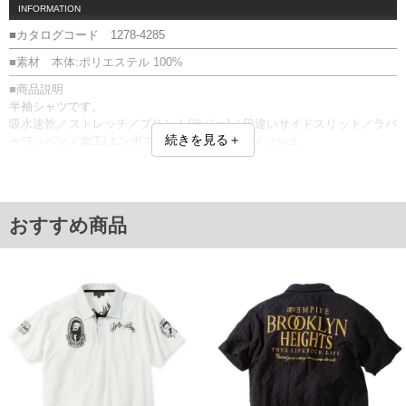
INFORMATION
■カタログコード 1278-4285
■素材 本体:ポリエステル 100%
■商品説明
半袖シャツです。
吸水速乾／ストレッチ／プリント(ラバー)／段違いサイドスリット／ラバ
続きを見る＋
ーワッペン／加工(エンボス)／ボタンダウン／メッシュ
■サイズ表
サイズ/バスト/総丈/裾周り/肩幅/袖丈
3L/130/78/130/58/24
4L/140/80/140/60/25
おすすめ商品
5L/150/82/150/62/26
6L/160/84/160/64/27
単位はcm
※【返品交換について】
返品交換希望の方は、商品到着後1週間以内にご連絡ください。
下着(肌着)やワイシャツは商品の性質上、返品交換不可とさせて頂いております。予め
ご了承くださいませ。
※【ボトムの裾上げをご希望の場合】
裾上げ料金は500円+税となります。
備考欄に股下●cmとご記入下さい。（裾上げ無料対象商品は1本につき税込6,000円以