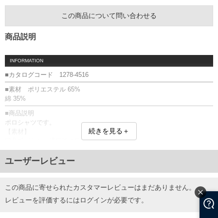
この商品について問い合わせる
商品説明
INFORMATION
■カタログコード 1278-4516
■素材 ポリエステル 65%
綿 35%
■商品説明
ポロシャツです。
続きを見る＋
【素材】
凹凸感があり、通気性の良い鹿の子素材。
プリント(ラバー・カラー分解)／サイドスリット／鹿の子
ユーザーレビュー
■サイズ表
サイズ/バスト/総丈/裾周り/肩幅/袖丈
3L/130/78/130/58/24
この商品に寄せられたカスタマーレビューはまだありません。
4L/140/80/140/60/25
レビューを評価するには
ログイン
が必要です。
5L/150/82/150/62/26
6L/160/84/160/64/27