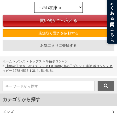
8L/180/88/180/68/29
単位はcm
※【返品交換について】
返品交換希望の方は、商品到着後1週間以内にご連絡ください。
下着(肌着)やワイシャツは商品の性質上、返品交換不可とさせて頂いております。予め
ご了承くださいませ。
店舗取り置きを依頼する
※【ボトムの裾上げをご希望の場合】
裾上げ料金は500円+税となります。
備考欄に股下●cmとご記入下さい。（裾上げ無料対象商品は1本につき税込6,000円以
お気に入りに登録する
上の品が対象。1本5,999円以下の商品は有料（500円+税）となります。）
出荷まで約1週間～20日間程お時間を頂く場合がございます。
尚、裾上げした商品は返品・交換不可となりますので、予めご了承下さい。
一部、お直しに対応出来ない商品がございます。(例：裾にファスナーや調節ひもが付
ホーム
>
メンズ
>
トップス
>
半袖ポロシャツ
いている、極端なデザインが施されている等)
>
【max8】大きいサイズ メンズ Ed Hardy 鹿の子プリント 半袖 ポロシャツ ネ
※商品によって若干のサイズの誤差がございます。また、お客様がご使用の環境（コ
イビー 1278-4516-1 3L 4L 5L 6L 8L
ンピュータ画面）によって、商品の色味が若干異なる場合がございます。予めご了承
ください。
※当店での掲載商品は、実店鋪と在庫を共用しておりますので店頭での売り違い、店
キーワードから探す
舗からのお取り寄せ等により、お客様にご迷惑をお掛けしてしまう場合がございま
す。そのようなことがない様最大限に努めておりますが、もしあった場合速やかにご
連絡させて頂きますので予めご了承ください。
カテゴリから探す
DETAIL
メンズ