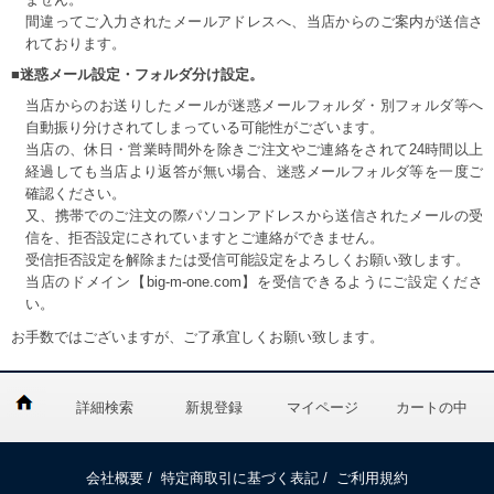
間違ってご入力されたメールアドレスへ、当店からのご案内が送信さ
れております。
■迷惑メール設定・フォルダ分け設定。
当店からのお送りしたメールが迷惑メールフォルダ・別フォルダ等へ
自動振り分けされてしまっている可能性がございます。
当店の、休日・営業時間外を除きご注文やご連絡をされて24時間以上
経過しても当店より返答が無い場合、迷惑メールフォルダ等を一度ご
確認ください。
又、携帯でのご注文の際パソコンアドレスから送信されたメールの受
信を、拒否設定にされていますとご連絡ができません。
受信拒否設定を解除または受信可能設定をよろしくお願い致します。
当店のドメイン【big-m-one.com】を受信できるようにご設定くださ
い。
お手数ではございますが、ご了承宜しくお願い致します。
詳細検索
新規登録
マイページ
カートの中
会社概要
/
特定商取引に基づく表記
/
ご利用規約