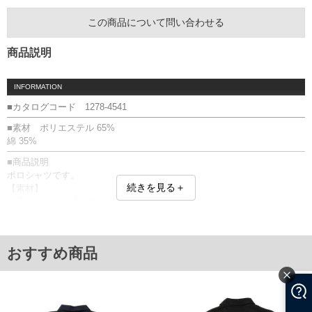
この商品について問い合わせる
商品説明
INFORMATION
■カタログコード 1278-4541
■素材 ポリエステル 65%
綿 35%
■商品説明
ポロシャツです。
続きを見る＋
【素材】
凹凸感があり、通気性の良い鹿の子素材。
プリント(ラバー)／鹿の子／刺繍／サイドスリット
■サイズ表
サイズ/バスト/総丈/裾周り/肩幅/袖丈
おすすめ商品
3L/130/78/130/58/24
4L/140/80/140/60/25
5L/150/82/150/62/26
6L/160/84/160/64/27