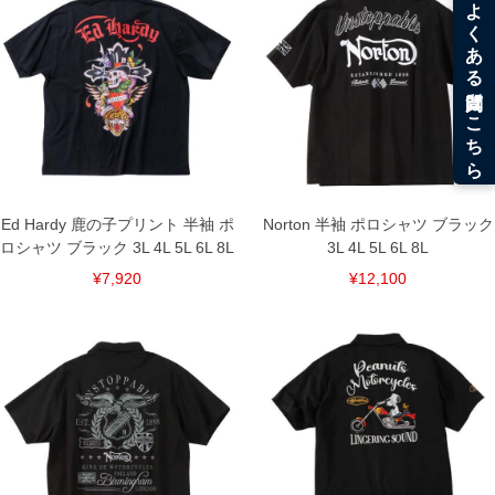
8L/180/88/180/68/29
単位はcm
※【返品交換について】
返品交換希望の方は、商品到着後1週間以内にご連絡ください。
下着(肌着)やワイシャツは商品の性質上、返品交換不可とさせて頂いております。予め
ご了承くださいませ。
※【ボトムの裾上げをご希望の場合】
裾上げ料金は500円+税となります。
備考欄に股下●cmとご記入下さい。（裾上げ無料対象商品は1本につき税込6,000円以
上の品が対象。1本5,999円以下の商品は有料（500円+税）となります。）
出荷まで約1週間～20日間程お時間を頂く場合がございます。
Ed Hardy 鹿の子プリント 半袖 ポ
Norton 半袖 ポロシャツ ブラック
尚、裾上げした商品は返品・交換不可となりますので、予めご了承下さい。
ロシャツ ブラック 3L 4L 5L 6L 8L
3L 4L 5L 6L 8L
一部、お直しに対応出来ない商品がございます。(例：裾にファスナーや調節ひもが付
いている、極端なデザインが施されている等)
¥7,920
¥12,100
※商品によって若干のサイズの誤差がございます。また、お客様がご使用の環境（コ
ンピュータ画面）によって、商品の色味が若干異なる場合がございます。予めご了承
ください。
※当店での掲載商品は、実店鋪と在庫を共用しておりますので店頭での売り違い、店
舗からのお取り寄せ等により、お客様にご迷惑をお掛けしてしまう場合がございま
す。そのようなことがない様最大限に努めておりますが、もしあった場合速やかにご
連絡させて頂きますので予めご了承ください。
DETAIL