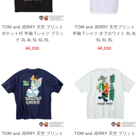
裾上げ料金は500円+税となります。
備考欄に股下●cmとご記入下さい。（裾上げ無料対象商品は1本につき税込6,000円以
上の品が対象。1本5,999円以下の商品は有料（500円+税）となります。）
出荷まで約1週間～20日間程お時間を頂く場合がございます。
尚、裾上げした商品は返品・交換不可となりますので、予めご了承下さい。
TOM and JERRY 天竺 プリント
TOM and JERRY 天竺プリント
一部、お直しに対応出来ない商品がございます。(例：裾にファスナーや調節ひもが付
いている、極端なデザインが施されている等)
ポケット付 半袖 Tシャツ ブラッ
半袖 Tシャツ オフホワイト 3L 4L
ク 3L 4L 5L 6L 8L
5L 6L 8L
※商品によって若干のサイズの誤差がございます。また、お客様がご使用の環境（コ
ンピュータ画面）によって、商品の色味が若干異なる場合がございます。予めご了承
¥6,930
¥6,930
ください。
※当店での掲載商品は、実店鋪と在庫を共用しておりますので店頭での売り違い、店
舗からのお取り寄せ等により、お客様にご迷惑をお掛けしてしまう場合がございま
す。そのようなことがない様最大限に努めておりますが、もしあった場合速やかにご
連絡させて頂きますので予めご了承ください。
DETAIL
TOM and JERRY 天竺 プリント
TOM and JERRY 天竺 プリント