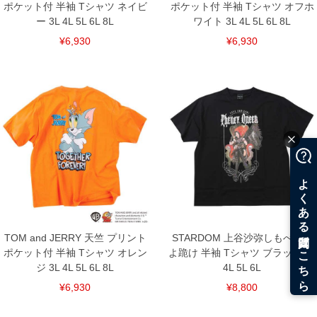
ポケット付 半袖 Tシャツ ネイビ
ポケット付 半袖 Tシャツ オフホ
ー 3L 4L 5L 6L 8L
ワイト 3L 4L 5L 6L 8L
¥6,930
¥6,930
TOM and JERRY 天竺 プリント
STARDOM 上谷沙弥しもべたち
ポケット付 半袖 Tシャツ オレン
よ跪け 半袖 Tシャツ ブラック 3L
ジ 3L 4L 5L 6L 8L
4L 5L 6L
¥6,930
¥8,800