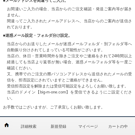
■メールアドレスを間違ってご入力。
お間違いご入力の場合、当店からのご注文確認・発送ご案内等が届き
ません。
間違ってご入力されたメールアドレスへ、当店からのご案内が送信さ
れております。
■迷惑メール設定・フォルダ分け設定。
当店からのお送りしたメールが迷惑メールフォルダ・別フォルダ等へ
自動振り分けされてしまっている可能性がございます。
当店の、休日・営業時間外を除きご注文やご連絡をされて24時間以上
経過しても当店より返答が無い場合、迷惑メールフォルダ等を一度ご
確認ください。
又、携帯でのご注文の際パソコンアドレスから送信されたメールの受
信を、拒否設定にされていますとご連絡ができません。
受信拒否設定を解除または受信可能設定をよろしくお願い致します。
当店のドメイン【big-m-one.com】を受信できるようにご設定くださ
い。
お手数ではございますが、ご了承宜しくお願い致します。
詳細検索
新規登録
マイページ
カートの中