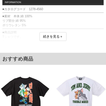
INFORMATION
■カタログコード 1278-4560
■素材 本体:綿 100%
リブ部分:綿 95%
ポリウレタン 5%
■商品説明
続きを見る＋
Tシャツです。
胸ポケット／プリント(ラバー)
■サイズ表
サイズ/バスト/総丈/裾周り/肩幅/袖丈
3L/130/78/130/58/24
おすすめ商品
4L/140/80/140/60/25
5L/150/82/150/62/26
6L/160/84/160/64/27
8L/180/88/180/68/29
単位はcm
※【返品交換について】
返品交換希望の方は、商品到着後1週間以内にご連絡ください。
下着(肌着)やワイシャツは商品の性質上、返品交換不可とさせて頂いております。予め
ご了承くださいませ。
※【ボトムの裾上げをご希望の場合】