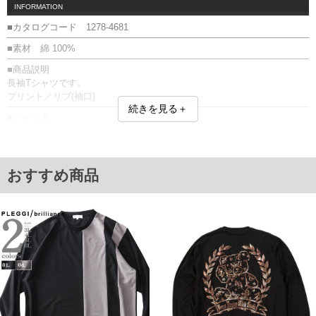
INFORMATION
■カタログコード 1278-4681
■素材 綿 100%
■商品説明
長袖Tシャツです。
プリント／リブ(袖口)
続きを見る＋
■サイズ表
サイズ/バスト/総丈/裾周り/肩幅/袖丈
3L/130/78/130/58/61
4L/140/80/140/60/62
5L/150/82/150/62/63
おすすめ商品
6L/160/84/160/64/64
単位はcm
※【返品交換について】
返品交換希望の方は、商品到着後1週間以内にご連絡ください。
下着(肌着)やワイシャツは商品の性質上、返品交換不可とさせて頂いております。予め
ご了承くださいませ。
※【ボトムの裾上げをご希望の場合】
裾上げ料金は500円+税となります。
備考欄に股下●cmとご記入下さい。（裾上げ無料対象商品は1本につき税込6,000円以
上の品が対象。1本5,999円以下の商品は有料（500円+税）となります。）