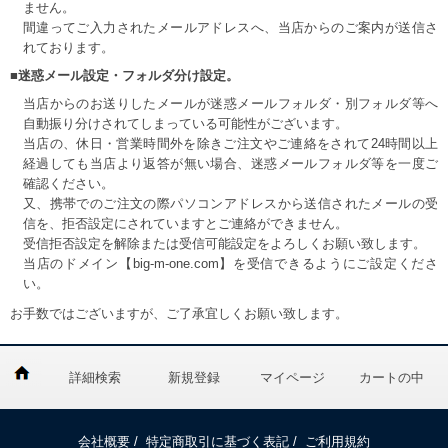
ません。
間違ってご入力されたメールアドレスへ、当店からのご案内が送信さ
れております。
■迷惑メール設定・フォルダ分け設定。
当店からのお送りしたメールが迷惑メールフォルダ・別フォルダ等へ
自動振り分けされてしまっている可能性がございます。
当店の、休日・営業時間外を除きご注文やご連絡をされて24時間以上
経過しても当店より返答が無い場合、迷惑メールフォルダ等を一度ご
確認ください。
又、携帯でのご注文の際パソコンアドレスから送信されたメールの受
信を、拒否設定にされていますとご連絡ができません。
受信拒否設定を解除または受信可能設定をよろしくお願い致します。
当店のドメイン【big-m-one.com】を受信できるようにご設定くださ
い。
お手数ではございますが、ご了承宜しくお願い致します。
詳細検索
新規登録
マイページ
カートの中
会社概要
/
特定商取引に基づく表記
/
ご利用規約