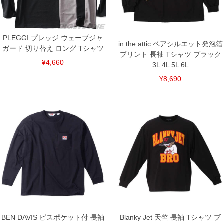
出荷まで約1週間～20日間程お時間を頂く場合がございます。
尚、裾上げした商品は返品・交換不可となりますので、予めご了承下さい。
一部、お直しに対応出来ない商品がございます。(例：裾にファスナーや調節ひもが付
いている、極端なデザインが施されている等)
PLEGGI プレッジ ウェーブジャ
※商品によって若干のサイズの誤差がございます。また、お客様がご使用の環境（コ
in the attic ベアシルエット発泡箔
ンピュータ画面）によって、商品の色味が若干異なる場合がございます。予めご了承
ガード 切り替え ロング Tシャツ
プリント 長袖 Tシャツ ブラック
ください。
※当店での掲載商品は、実店鋪と在庫を共用しておりますので店頭での売り違い、店
¥4,660
3L 4L 5L 6L
舗からのお取り寄せ等により、お客様にご迷惑をお掛けしてしまう場合がございま
す。そのようなことがない様最大限に努めておりますが、もしあった場合速やかにご
¥8,690
連絡させて頂きますので予めご了承ください。
DETAIL
BEN DAVIS ピスポケット付 長袖
Blanky Jet 天竺 長袖 Tシャツ ブ