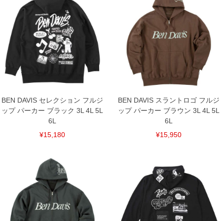
※【返品交換について】
返品交換希望の方は、商品到着後1週間以内にご連絡ください。
下着(肌着)やワイシャツは商品の性質上、返品交換不可とさせて頂いております。予め
ご了承くださいませ。
※【ボトムの裾上げをご希望の場合】
裾上げ料金は500円+税となります。
備考欄に股下●cmとご記入下さい。（裾上げ無料対象商品は1本につき税込6,000円以
上の品が対象。1本5,999円以下の商品は有料（500円+税）となります。）
出荷まで約1週間～20日間程お時間を頂く場合がございます。
尚、裾上げした商品は返品・交換不可となりますので、予めご了承下さい。
一部、お直しに対応出来ない商品がございます。(例：裾にファスナーや調節ひもが付
BEN DAVIS セレクション フルジ
BEN DAVIS スラントロゴ フルジ
いている、極端なデザインが施されている等)
ップ パーカー ブラック 3L 4L 5L
ップ パーカー ブラウン 3L 4L 5L
※商品によって若干のサイズの誤差がございます。また、お客様がご使用の環境（コ
6L
6L
ンピュータ画面）によって、商品の色味が若干異なる場合がございます。予めご了承
ください。
¥15,180
¥15,950
※当店での掲載商品は、実店鋪と在庫を共用しておりますので店頭での売り違い、店
舗からのお取り寄せ等により、お客様にご迷惑をお掛けしてしまう場合がございま
す。そのようなことがない様最大限に努めておりますが、もしあった場合速やかにご
連絡させて頂きますので予めご了承ください。
DETAIL