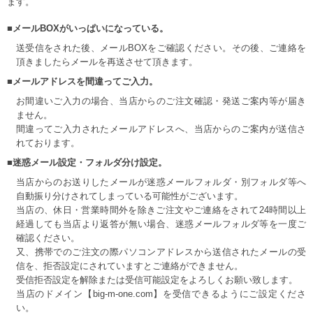
ます。
■メールBOXがいっぱいになっている。
送受信をされた後、メールBOXをご確認ください。その後、ご連絡を
頂きましたらメールを再送させて頂きます。
■メールアドレスを間違ってご入力。
お間違いご入力の場合、当店からのご注文確認・発送ご案内等が届き
ません。
間違ってご入力されたメールアドレスへ、当店からのご案内が送信さ
れております。
■迷惑メール設定・フォルダ分け設定。
当店からのお送りしたメールが迷惑メールフォルダ・別フォルダ等へ
自動振り分けされてしまっている可能性がございます。
当店の、休日・営業時間外を除きご注文やご連絡をされて24時間以上
経過しても当店より返答が無い場合、迷惑メールフォルダ等を一度ご
確認ください。
又、携帯でのご注文の際パソコンアドレスから送信されたメールの受
信を、拒否設定にされていますとご連絡ができません。
受信拒否設定を解除または受信可能設定をよろしくお願い致します。
当店のドメイン【big-m-one.com】を受信できるようにご設定くださ
い。