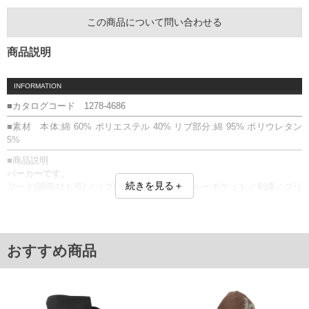
この商品について問い合わせる
商品説明
INFORMATION
■カタログコード 1278-4686
■素材 本体:綿 60% ポリエステル 40% リブ部分:綿 95% ポリウレタン
5%
■商品説明
パーカーです。
続きを見る＋
フード(調節ひも有)／リブ(袖口・裾)／カンガルーポケット／刺繍／プリ
ント／裏起毛
■サイズ表
サイズ/バスト/総丈/裾周り/肩幅/袖丈
3L/136/78/110/60/61
おすすめ商品
4L/146/80/120/62/62
5L/156/82/130/64/63
6L/166/84/140/66/64
単位はcm