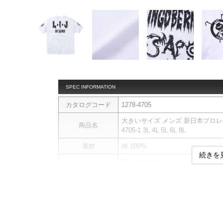
SPEC INFORMATION
カタログコード
1278-4705
大きいサイズ メンズ 新日本プロレス B
商品名
4705-1 3L 4L 5L 6L 8L
素材
綿 100%
続きを
Tシャツです。
商品説明
プリント
サイ
サイズ
バスト
総丈