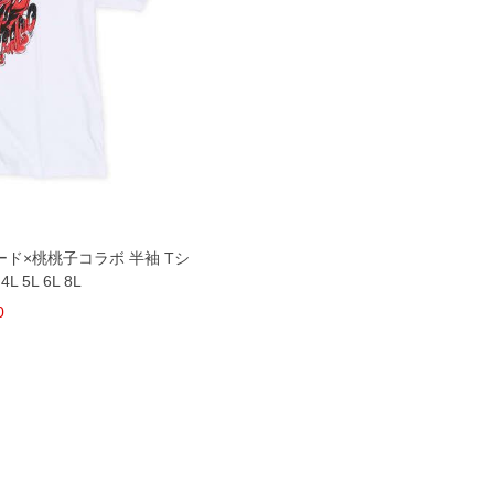
ド×桃桃子コラボ 半袖 Tシ
 5L 6L 8L
0