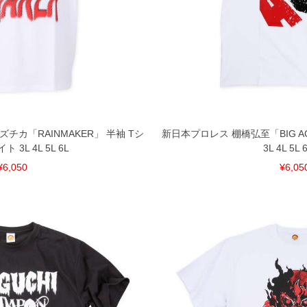
チカ「RAINMAKER」 半袖 Tシ
新日本プロレス 棚橋弘至「BIG A
 3L 4L 5L 6L
3L 4L 5L 
¥6,050
¥6,05