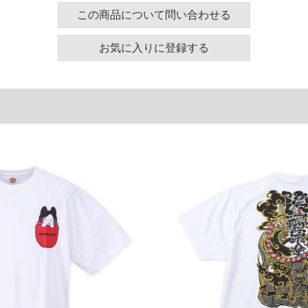
130
58
24
この商品について問い合わせる
140
60
25
お気に入りに登録する
150
62
26
160
64
27
180
68
29
単位はcm
ございます。また、お客様がご使用の環境（コンピュ
干異なる場合がございます。予めご了承ください。
るタグのサイズ表記と異なる場合があります。お取り
下さい。
を共用しておりますので店頭での売り違い、店舗から
惑をお掛けしてしまう場合がございます。そのような
が、もしあった場合速やかにご連絡させて頂きますの
裾上げ無料対象商品は1本につき税込6,000円以上の品
料（500円+税）となります。）
頂く場合がございます。