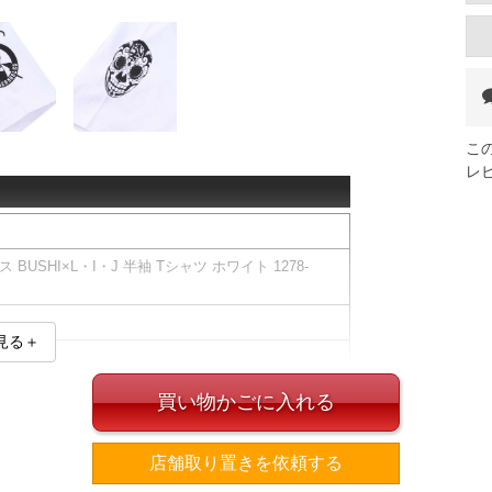
こ
レ
USHI×L・I・J 半袖 Tシャツ ホワイト 1278-
見る＋
買い物かごに入れる
ズ表
店舗取り置きを依頼する
裾周り
肩幅
袖丈