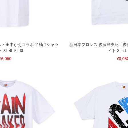
となりますので、予めご了承下さい。
ざいます。(例：裾にファスナーや調節ひもが付いて
等)
間以内にご連絡ください。
質上、返品交換不可とさせて頂いております。予めご了
× 田中かえコラボ 半袖 Tシャツ
新日本プロレス 後藤洋央紀「後藤
3L 4L 5L 6L
イト 3L 4L 
¥6,050
¥6,05