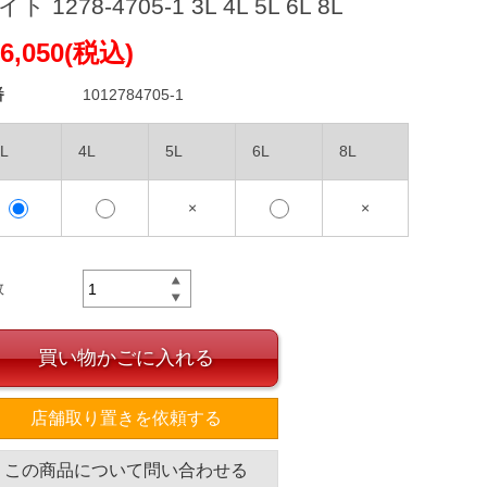
ト 1278-4705-1 3L 4L 5L 6L 8L
6,050(税込)
番
1012784705-1
L
4L
5L
6L
8L
×
×
数
買い物かごに入れる
店舗取り置きを依頼する
この商品について問い合わせる