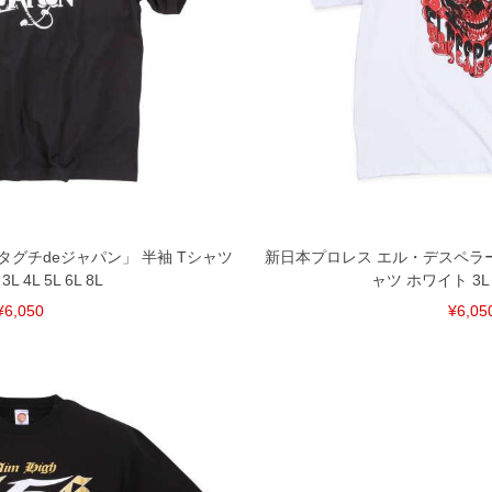
グチdeジャパン」 半袖 Tシャツ
新日本プロレス エル・デスペラー
 4L 5L 6L 8L
ャツ ホワイト 3L 4L
¥6,050
¥6,05