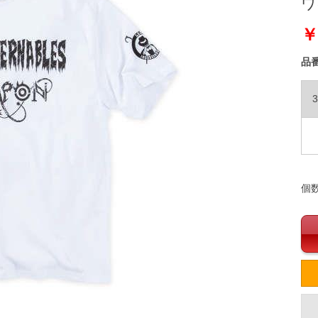
ワイ
￥
品
3
個