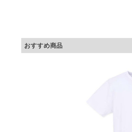
3L
130
78
4L
140
80
5L
150
82
6L
160
84
8L
180
88
おすすめ商品
※商品によって若干のサイズの誤差が
ータ画面）によって、商品の色味が若
※上記サイズが実際の商品に付いてい
扱い前に商品付属タグの記載もご確認
※当店での掲載商品は、実店鋪と在庫
のお取り寄せ等により、お客様にご迷
ことがない様最大限に努めております
で予めご了承ください。
※【ボトムの裾上げをご希望の場合】
裾上げ料金は500円+税となります。
ご注意
備考欄に股下●cmとご記入下さい。（
が対象。1本5,999円以下の商品は有
出荷まで約1週間～20日間程お時間を