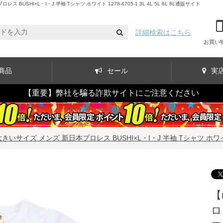
HI×L・I・J 半袖 Tシャツ ホワイト 1278-4705-1 3L 4L 5L 6L 8L通販サイト
詳細検索はこちら
お買い
商品
セール
実
【重要】弊社を騙る詐欺サイトにご注意ください
きいサイズ メンズ 新日本プロレス BUSHI×L・I・J 半袖 Tシャツ ホワイト 1278
【
ロ