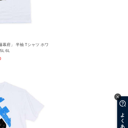
幕府」 半袖 Tシャツ ホワ
5L 6L
0