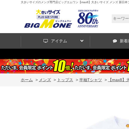
大きいサイズのメンズ専門店ビッグエムワン【max8】大きいサイズ メンズ 新日本プロレス BUS
アイテム
新着
ホーム
>
メンズ
>
トップス
>
半袖Tシャツ
>
【max8】大