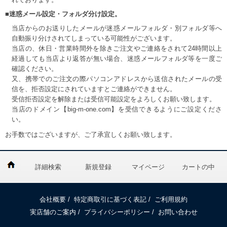
■迷惑メール設定・フォルダ分け設定。
当店からのお送りしたメールが迷惑メールフォルダ・別フォルダ等へ
自動振り分けされてしまっている可能性がございます。
当店の、休日・営業時間外を除きご注文やご連絡をされて24時間以上
経過しても当店より返答が無い場合、迷惑メールフォルダ等を一度ご
確認ください。
又、携帯でのご注文の際パソコンアドレスから送信されたメールの受
信を、拒否設定にされていますとご連絡ができません。
受信拒否設定を解除または受信可能設定をよろしくお願い致します。
当店のドメイン【big-m-one.com】を受信できるようにご設定くださ
い。
お手数ではございますが、ご了承宜しくお願い致します。
詳細検索
新規登録
マイページ
カートの中
会社概要
/
特定商取引に基づく表記
/
ご利用規約
実店舗のご案内
/
プライバシーポリシー
/
お問い合わせ