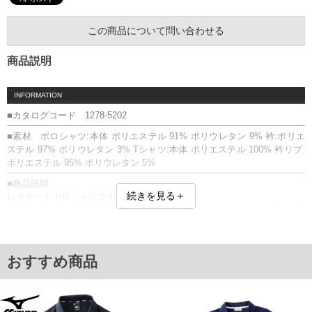
この商品について問い合わせる
商品説明
INFORMATION
■カタログコード 1278-5202
■素材 ポロシャツ:本体 ポリエステル 91% ポリウレタン 9% 衿:ポリエ
ステル 97% ポリウレタン 3% Tシャツ:本体 ポリエステル 100% 衿リブ:
ポリエステル 95% ポリウレタン 5%
■商品説明
続きを見る＋
レイヤードポロシャツです。
アンサンブル／プリント(厚盛ラバー)／ストレッチ／リサイクル素材使用
／サスティナブル／半袖ポロシャツ：スナップボタン・バックベンチレ
ーション・サイドポケット(内側メッシュ)
■サイズ表
おすすめ商品
[半袖ポロシャツ]
サイズ/バスト/総丈/肩幅/袖丈/袖口
3XL/129/73/51/25/40
4XL/136/75/53/26/42