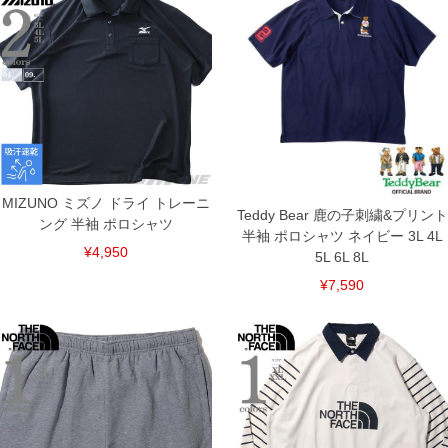
5XL/144/76/55/27/43
[長袖Tシャツ]
サイズ/バスト/総丈/肩幅/袖丈/袖口
3XL/123/75/52/61/24
4XL/130/77/54/61/25
5XL/136/78/56/61/26
単位はcm
※【返品交換について】
返品交換希望の方は、商品到着後1週間以内にご連絡ください。
下着(肌着)やワイシャツは商品の性質上、返品交換不可とさせて頂いております。予め
MIZUNO ミズノ ドライ トレーニ
ご了承くださいませ。
Teddy Bear 鹿の子刺繍&プリント
ング 半袖 ポロシャツ
半袖 ポロシャツ ネイビー 3L 4L
※【ボトムの裾上げをご希望の場合】
裾上げ料金は500円+税となります。
¥4,950
5L 6L 8L
備考欄に股下●cmとご記入下さい。（裾上げ無料対象商品は1本につき税込6,000円以
上の品が対象。1本5,999円以下の商品は有料（500円+税）となります。）
¥7,590
出荷まで約1週間～20日間程お時間を頂く場合がございます。
尚、裾上げした商品は返品・交換不可となりますので、予めご了承下さい。
一部、お直しに対応出来ない商品がございます。(例：裾にファスナーや調節ひもが付
いている、極端なデザインが施されている等)
※商品によって若干のサイズの誤差がございます。また、お客様がご使用の環境（コ
ンピュータ画面）によって、商品の色味が若干異なる場合がございます。予めご了承
ください。
※当店での掲載商品は、実店鋪と在庫を共用しておりますので店頭での売り違い、店
舗からのお取り寄せ等により、お客様にご迷惑をお掛けしてしまう場合がございま