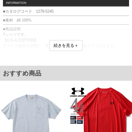
INFORMATION
■カタログコード 1278-5245
■素材 綿 100%
■商品説明
Tシャツです。
【U.S.A.COTTON】
続きを見る＋
アメリカ綿糸を使用し、厚めでタフな生地に編みたてております。
ドライ感とコシがあるのが特徴で、洗えば洗うほどヴィンテージ感の風
合いが楽しめる素材になります。
胸ポケット／USAコットン
■サイズ表
おすすめ商品
サイズ/バスト/総丈/裾周り/肩幅/袖丈
3L/130/78/130/58/24
4L/140/80/140/60/25
5L/150/82/150/62/26
6L/160/84/160/64/27
7L/170/86/170/66/28
8L/180/88/180/68/29
単位はcm
※【返品交換について】
返品交換希望の方は、商品到着後1週間以内にご連絡ください。