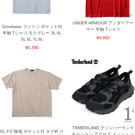
下着(肌着)やワイシャツは商品の性質上、返品交換不可とさせて頂いております。予め
ご了承くださいませ。
※【ボトムの裾上げをご希望の場合】
裾上げ料金は500円+税となります。
UNDER ARMOUR アンダーアー
備考欄に股下●cmとご記入下さい。（裾上げ無料対象商品は1本につき税込6,000円以
Goodwear コットン ポケット付
マー 半袖 Tシャツ
上の品が対象。1本5,999円以下の商品は有料（500円+税）となります。）
半袖 Tシャツ モクグレー 3L 4L
出荷まで約1週間～20日間程お時間を頂く場合がございます。
¥4,950
5L 6L 7L 8L
尚、裾上げした商品は返品・交換不可となりますので、予めご了承下さい。
一部、お直しに対応出来ない商品がございます。(例：裾にファスナーや調節ひもが付
¥5,390
いている、極端なデザインが施されている等)
※商品によって若干のサイズの誤差がございます。また、お客様がご使用の環境（コ
ンピュータ画面）によって、商品の色味が若干異なる場合がございます。予めご了承
ください。
※当店での掲載商品は、実店鋪と在庫を共用しておりますので店頭での売り違い、店
舗からのお取り寄せ等により、お客様にご迷惑をお掛けしてしまう場合がございま
す。そのようなことがない様最大限に努めておりますが、もしあった場合速やかにご
連絡させて頂きますので予めご了承ください。
DETAIL
TIMBERLAND ティンバーランド
EL.FO 無地 ポケット付 タフ衿 ク
モーション アクセス メッシュ シ