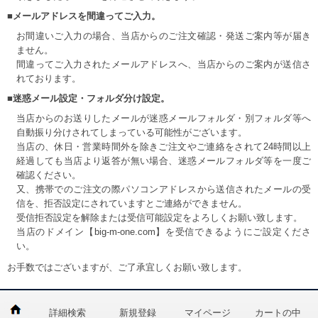
■メールアドレスを間違ってご入力。
お間違いご入力の場合、当店からのご注文確認・発送ご案内等が届き
ません。
間違ってご入力されたメールアドレスへ、当店からのご案内が送信さ
れております。
■迷惑メール設定・フォルダ分け設定。
当店からのお送りしたメールが迷惑メールフォルダ・別フォルダ等へ
自動振り分けされてしまっている可能性がございます。
当店の、休日・営業時間外を除きご注文やご連絡をされて24時間以上
経過しても当店より返答が無い場合、迷惑メールフォルダ等を一度ご
確認ください。
又、携帯でのご注文の際パソコンアドレスから送信されたメールの受
信を、拒否設定にされていますとご連絡ができません。
受信拒否設定を解除または受信可能設定をよろしくお願い致します。
当店のドメイン【big-m-one.com】を受信できるようにご設定くださ
い。
お手数ではございますが、ご了承宜しくお願い致します。
詳細検索
新規登録
マイページ
カートの中