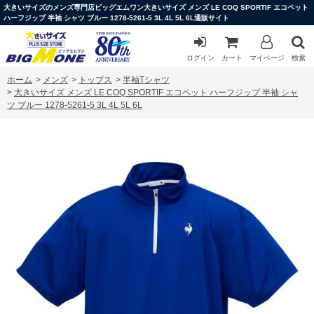
大きいサイズのメンズ専門店ビッグエムワン大きいサイズ メンズ LE COQ SPORTIF エコペット
ハーフジップ 半袖 シャツ ブルー 1278-5261-5 3L 4L 5L 6L通販サイト
ログイン
カート
マイページ
検索
ホーム
>
メンズ
>
トップス
>
半袖Tシャツ
>
大きいサイズ メンズ LE COQ SPORTIF エコペット ハーフジップ 半袖 シャ
ツ ブルー 1278-5261-5 3L 4L 5L 6L