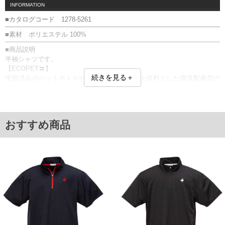
INFORMATION
■カタログコード 1278-5261
■素材 ポリエステル 100%
■商品説明
半袖シャツです。
【ECOPET〓】
続きを見る＋
使用済みのペットボトルや衣料品、繊維くずを原料とした環境配慮型の
リサイクルポリエステル繊維。
ハーフジップ(ロック機能付ファスナー)／DESCENTE ECO／サスティナ
ブル／吸汗速乾／UVカット(UPF15)／刺繍／メッシュ
同系色との洗濯をお勧めします。
おすすめ商品
■サイズ表
サイズ/バスト/総丈/裾周り/肩幅/袖丈
3L/130/78/130/58/24
4L/140/80/140/60/25
5L/150/82/150/62/26
6L/160/84/160/64/27
単位はcm
※【返品交換について】
返品交換希望の方は、商品到着後1週間以内にご連絡ください。
下着(肌着)やワイシャツは商品の性質上、返品交換不可とさせて頂いております。予め