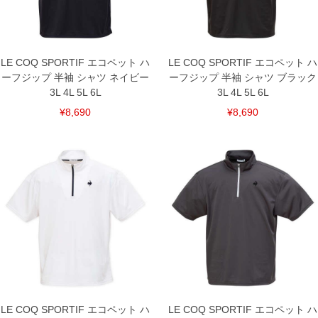
ご了承くださいませ。
※【ボトムの裾上げをご希望の場合】
裾上げ料金は500円+税となります。
備考欄に股下●cmとご記入下さい。（裾上げ無料対象商品は1本につき税込6,000円以
上の品が対象。1本5,999円以下の商品は有料（500円+税）となります。）
LE COQ SPORTIF エコペット ハ
LE COQ SPORTIF エコペット ハ
出荷まで約1週間～20日間程お時間を頂く場合がございます。
ーフジップ 半袖 シャツ ネイビー
ーフジップ 半袖 シャツ ブラック
尚、裾上げした商品は返品・交換不可となりますので、予めご了承下さい。
一部、お直しに対応出来ない商品がございます。(例：裾にファスナーや調節ひもが付
3L 4L 5L 6L
3L 4L 5L 6L
いている、極端なデザインが施されている等)
¥8,690
¥8,690
※商品によって若干のサイズの誤差がございます。また、お客様がご使用の環境（コ
ンピュータ画面）によって、商品の色味が若干異なる場合がございます。予めご了承
ください。
※当店での掲載商品は、実店鋪と在庫を共用しておりますので店頭での売り違い、店
舗からのお取り寄せ等により、お客様にご迷惑をお掛けしてしまう場合がございま
す。そのようなことがない様最大限に努めておりますが、もしあった場合速やかにご
連絡させて頂きますので予めご了承ください。
DETAIL
LE COQ SPORTIF エコペット ハ
LE COQ SPORTIF エコペット ハ