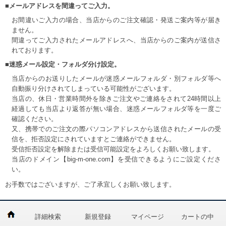
■メールアドレスを間違ってご入力。
お間違いご入力の場合、当店からのご注文確認・発送ご案内等が届き
ません。
間違ってご入力されたメールアドレスへ、当店からのご案内が送信さ
れております。
■迷惑メール設定・フォルダ分け設定。
当店からのお送りしたメールが迷惑メールフォルダ・別フォルダ等へ
自動振り分けされてしまっている可能性がございます。
当店の、休日・営業時間外を除きご注文やご連絡をされて24時間以上
経過しても当店より返答が無い場合、迷惑メールフォルダ等を一度ご
確認ください。
又、携帯でのご注文の際パソコンアドレスから送信されたメールの受
信を、拒否設定にされていますとご連絡ができません。
受信拒否設定を解除または受信可能設定をよろしくお願い致します。
当店のドメイン【big-m-one.com】を受信できるようにご設定くださ
い。
お手数ではございますが、ご了承宜しくお願い致します。
詳細検索
新規登録
マイページ
カートの中