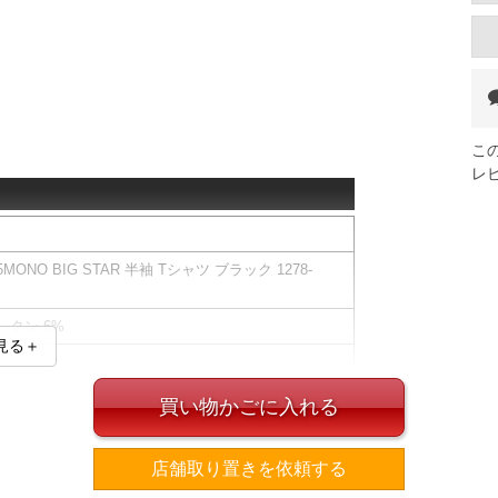
こ
レ
ONO BIG STAR 半袖 Tシャツ ブラック 1278-
ウレタン 6%
見る＋
買い物かごに入れる
ズ表
店舗取り置きを依頼する
裾周り
肩幅
袖丈