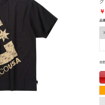
ク 
￥
品
3
個