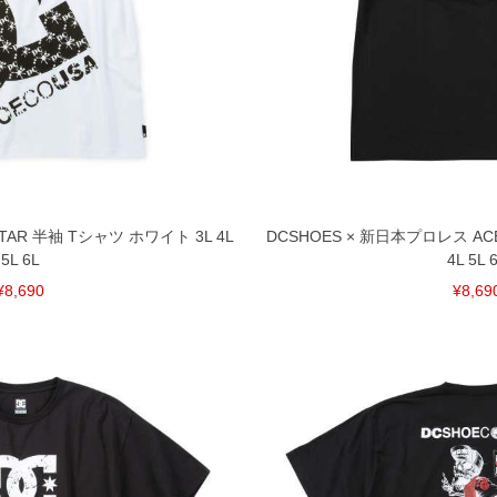
STAR 半袖 Tシャツ ホワイト 3L 4L
DCSHOES × 新日本プロレス AC
5L 6L
4L 5L 
¥8,690
¥8,69