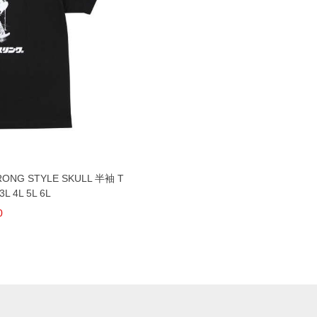
NG STYLE SKULL 半袖 T
4L 5L 6L
0