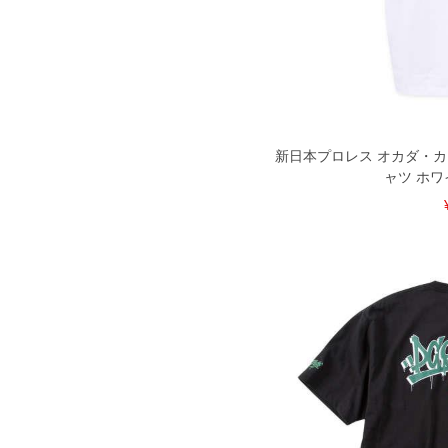
一部、お直しに対応出来ない商品がご
いる、極端なデザインが施されている
※【返品交換について】
返品交換希望の方は、商品到着後1週
下着(肌着)やワイシャツは商品の性
承くださいませ。
新日本プロレス オカダ・カズ
DETAIL
ャツ ホワイト