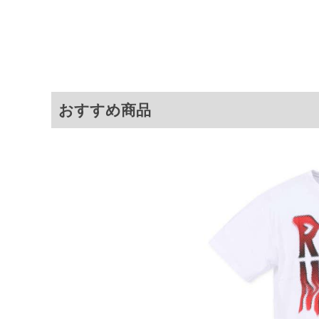
3L
130
78
4L
140
80
5L
150
82
6L
160
84
おすすめ商品
※商品によって若干のサイズの誤差が
ータ画面）によって、商品の色味が若
※上記サイズが実際の商品に付いてい
扱い前に商品付属タグの記載もご確認
※当店での掲載商品は、実店鋪と在庫
のお取り寄せ等により、お客様にご迷
ことがない様最大限に努めております
で予めご了承ください。
※【ボトムの裾上げをご希望の場合】
裾上げ料金は500円+税となります。
ご注意
備考欄に股下●cmとご記入下さい。（
が対象。1本5,999円以下の商品は有
出荷まで約1週間～20日間程お時間を
尚、裾上げした商品は返品・交換不可