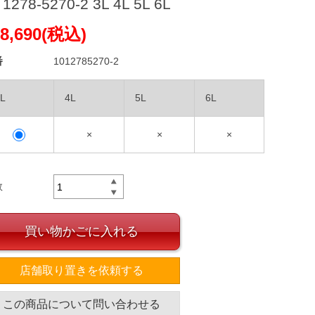
1278-5270-2 3L 4L 5L 6L
8,690(税込)
番
1012785270-2
L
4L
5L
6L
×
×
×
数
買い物かごに入れる
店舗取り置きを依頼する
この商品について問い合わせる