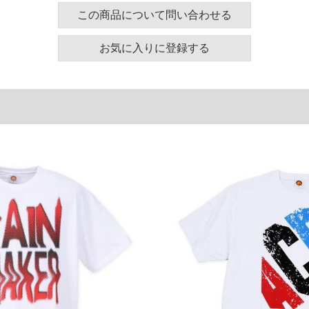
130
58
24
この商品について問い合わせる
140
60
25
お気に入りに登録する
150
62
26
160
64
27
単位はcm
ございます。また、お客様がご使用の環境（コンピュ
干異なる場合がございます。予めご了承ください。
るタグのサイズ表記と異なる場合があります。お取り
下さい。
を共用しておりますので店頭での売り違い、店舗から
惑をお掛けしてしまう場合がございます。そのような
が、もしあった場合速やかにご連絡させて頂きますの
裾上げ無料対象商品は1本につき税込6,000円以上の品
料（500円+税）となります。）
頂く場合がございます。
となりますので、予めご了承下さい。