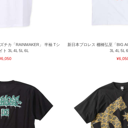
ざいます。(例：裾にファスナーや調節ひもが付いて
等)
間以内にご連絡ください。
質上、返品交換不可とさせて頂いております。予めご了
チカ「RAINMAKER」 半袖 Tシ
新日本プロレス 棚橋弘至「BIG A
 3L 4L 5L 6L
3L 4L 5L 
¥6,050
¥6,05