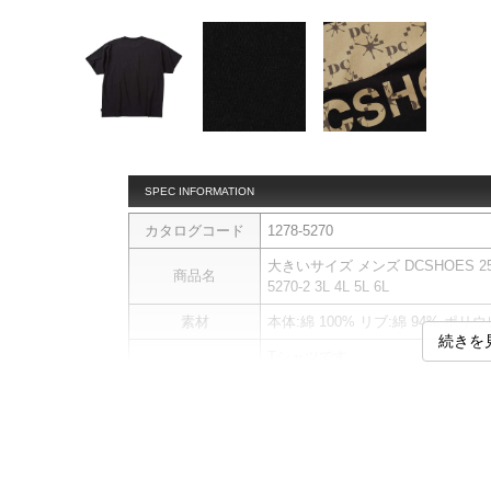
SPEC INFORMATION
カタログコード
1278-5270
大きいサイズ メンズ DCSHOES 25M
商品名
5270-2 3L 4L 5L 6L
素材
本体:綿 100% リブ:綿 94% ポリ
続きを
Tシャツです。
商品説明
プリント
サイ
サイズ
バスト
総丈