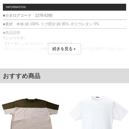
INFORMATION
■カタログコード 1278-5290
■素材 本体:綿 100% リブ部分:綿 95% ポリウレタン 5%
■商品説明
Tシャツです。
【オーガニックコットン（有機栽培綿）】
続きを見る＋
3年以上のオーガニック農産物の生産の実績を経て認証機関に認められた
農地で栽培に使われる農薬肥料の厳格な基準を守って育てられた綿花の
こと。人にも環境にも優しい素材です。
オーガニックコットン／サスティナブル
■サイズ表
おすすめ商品
サイズ/バスト/総丈/裾周り/肩幅/袖丈
3L/130/78/130/58/24
4L/140/80/140/60/25
5L/150/82/150/62/26
6L/160/84/160/64/27
7L/170/86/170/66/28
8L/180/88/180/68/29
単位はcm
※【返品交換について】