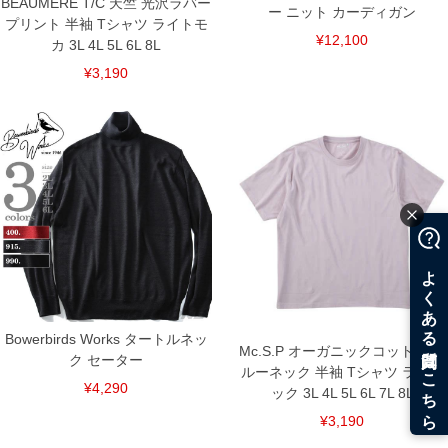
BEAUMERE T/C 天竺 光沢ラバー
ー ニット カーディガン
プリント 半袖 Tシャツ ライトモ
¥12,100
カ 3L 4L 5L 6L 8L
¥3,190
Bowerbirds Works タートルネッ
Mc.S.P オーガニックコットン ク
ク セーター
ルーネック 半袖 Tシャツ ライラ
¥4,290
ック 3L 4L 5L 6L 7L 8L
¥3,190