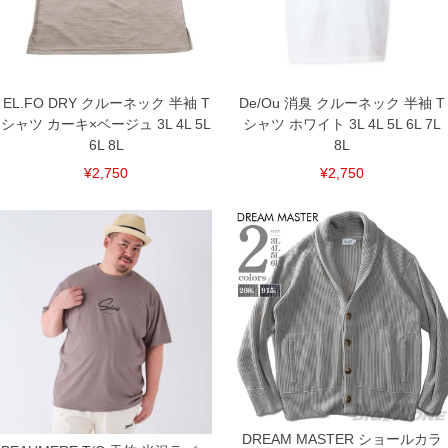
返品交換希望の方は、商品到着後1週間以内にご連絡ください。
下着(肌着)やワイシャツは商品の性質上、返品交換不可とさせて頂いております。予め
ご了承くださいませ。
※【ボトムの裾上げをご希望の場合】
裾上げ料金は500円+税となります。
備考欄に股下●cmとご記入下さい。（裾上げ無料対象商品は1本につき税込6,000円以
EL.FO DRY クルーネック 半袖 T
De/Ou 消臭 クルーネック 半袖 T
上の品が対象。1本5,999円以下の商品は有料（500円+税）となります。）
シャツ カーキ×ベージュ 3L 4L 5L
シャツ ホワイト 3L 4L 5L 6L 7L
出荷まで約1週間～20日間程お時間を頂く場合がございます。
6L 8L
8L
尚、裾上げした商品は返品・交換不可となりますので、予めご了承下さい。
一部、お直しに対応出来ない商品がございます。(例：裾にファスナーや調節ひもが付
¥2,750
¥2,750
いている、極端なデザインが施されている等)
※商品によって若干のサイズの誤差がございます。また、お客様がご使用の環境（コ
ンピュータ画面）によって、商品の色味が若干異なる場合がございます。予めご了承
ください。
※当店での掲載商品は、実店鋪と在庫を共用しておりますので店頭での売り違い、店
舗からのお取り寄せ等により、お客様にご迷惑をお掛けしてしまう場合がございま
す。そのようなことがない様最大限に努めておりますが、もしあった場合速やかにご
連絡させて頂きますので予めご了承ください。
DETAIL
DREAM MASTER ショールカラ