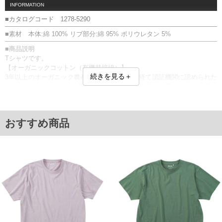
INFORMATION
■カタログコード 1278-5290
■素材 本体:綿 100% リブ部分:綿 95% ポリウレタン 5%
■商品説明
Tシャツです。
【オーガニックコットン（有機栽培綿）】
続きを見る＋
3年以上のオーガニック農産物の生産の実績を経て認証機関に認められた
農地で栽培に使われる農薬肥料の厳格な基準を守って育てられた綿花の
こと。人にも環境にも優しい素材です。
オーガニックコットン／サスティナブル
■サイズ表
おすすめ商品
サイズ/バスト/総丈/裾周り/肩幅/袖丈
3L/130/78/130/58/24
4L/140/80/140/60/25
5L/150/82/150/62/26
6L/160/84/160/64/27
7L/170/86/170/66/28
8L/180/88/180/68/29
単位はcm
※【返品交換について】
返品交換希望の方は、商品到着後1週間以内にご連絡ください。