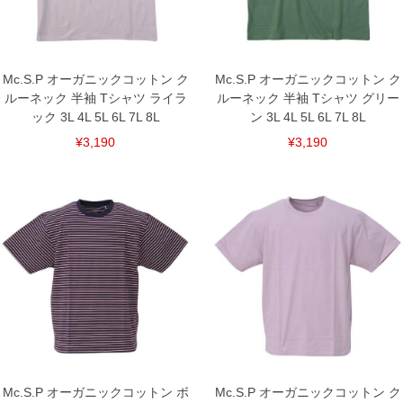
下着(肌着)やワイシャツは商品の性質上、返品交換不可とさせて頂いております。予め
ご了承くださいませ。
※【ボトムの裾上げをご希望の場合】
裾上げ料金は500円+税となります。
備考欄に股下●cmとご記入下さい。（裾上げ無料対象商品は1本につき税込6,000円以
Mc.S.P オーガニックコットン ク
Mc.S.P オーガニックコットン ク
上の品が対象。1本5,999円以下の商品は有料（500円+税）となります。）
ルーネック 半袖 Tシャツ ライラ
ルーネック 半袖 Tシャツ グリー
出荷まで約1週間～20日間程お時間を頂く場合がございます。
ック 3L 4L 5L 6L 7L 8L
ン 3L 4L 5L 6L 7L 8L
尚、裾上げした商品は返品・交換不可となりますので、予めご了承下さい。
一部、お直しに対応出来ない商品がございます。(例：裾にファスナーや調節ひもが付
¥3,190
¥3,190
いている、極端なデザインが施されている等)
※商品によって若干のサイズの誤差がございます。また、お客様がご使用の環境（コ
ンピュータ画面）によって、商品の色味が若干異なる場合がございます。予めご了承
ください。
※当店での掲載商品は、実店鋪と在庫を共用しておりますので店頭での売り違い、店
舗からのお取り寄せ等により、お客様にご迷惑をお掛けしてしまう場合がございま
す。そのようなことがない様最大限に努めておりますが、もしあった場合速やかにご
連絡させて頂きますので予めご了承ください。
DETAIL
Mc.S.P オーガニックコットン ボ
Mc.S.P オーガニックコットン ク