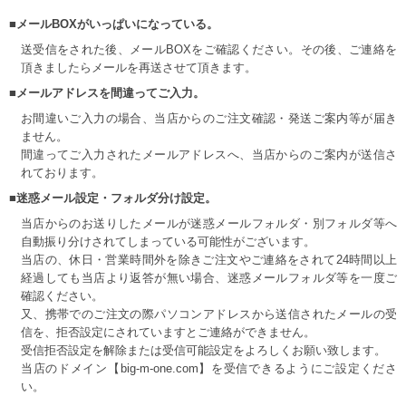
■メールBOXがいっぱいになっている。
送受信をされた後、メールBOXをご確認ください。その後、ご連絡を
頂きましたらメールを再送させて頂きます。
■メールアドレスを間違ってご入力。
お間違いご入力の場合、当店からのご注文確認・発送ご案内等が届き
ません。
間違ってご入力されたメールアドレスへ、当店からのご案内が送信さ
れております。
■迷惑メール設定・フォルダ分け設定。
当店からのお送りしたメールが迷惑メールフォルダ・別フォルダ等へ
自動振り分けされてしまっている可能性がございます。
当店の、休日・営業時間外を除きご注文やご連絡をされて24時間以上
経過しても当店より返答が無い場合、迷惑メールフォルダ等を一度ご
確認ください。
又、携帯でのご注文の際パソコンアドレスから送信されたメールの受
信を、拒否設定にされていますとご連絡ができません。
受信拒否設定を解除または受信可能設定をよろしくお願い致します。
当店のドメイン【big-m-one.com】を受信できるようにご設定くださ
い。