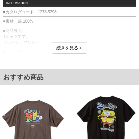
INFORMATION
■カタログコード 1278-5298
■素材 綿 100%
■商品説明
Tシャツです。
ワッペン／プリント
続きを見る＋
■サイズ表
サイズ/バスト/総丈/裾周り/肩幅/袖丈
3L/130/78/130/58/24
4L/140/80/140/60/25
5L/150/82/150/62/26
おすすめ商品
6L/160/84/160/64/27
8L/180/88/180/68/29
単位はcm
※【返品交換について】
返品交換希望の方は、商品到着後1週間以内にご連絡ください。
下着(肌着)やワイシャツは商品の性質上、返品交換不可とさせて頂いております。予め
ご了承くださいませ。
※【ボトムの裾上げをご希望の場合】
裾上げ料金は500円+税となります。
備考欄に股下●cmとご記入下さい。（裾上げ無料対象商品は1本につき税込6,000円以