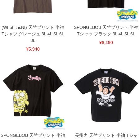
上の品が対象。1本5,999円以下の商品は有料（500円+税）となります。）
出荷まで約1週間～20日間程お時間を頂く場合がございます。
尚、裾上げした商品は返品・交換不可となりますので、予めご了承下さい。
一部、お直しに対応出来ない商品がございます。(例：裾にファスナーや調節ひもが付
いている、極端なデザインが施されている等)
(What it isNt) 天竺プリント 半袖
SPONGEBOB 天竺プリント 半袖
※商品によって若干のサイズの誤差がございます。また、お客様がご使用の環境（コ
Tシャツ グレージュ 3L 4L 5L 6L
Tシャツ ブラック 3L 4L 5L 6L
ンピュータ画面）によって、商品の色味が若干異なる場合がございます。予めご了承
ください。
8L
¥6,490
※当店での掲載商品は、実店鋪と在庫を共用しておりますので店頭での売り違い、店
¥5,940
舗からのお取り寄せ等により、お客様にご迷惑をお掛けしてしまう場合がございま
す。そのようなことがない様最大限に努めておりますが、もしあった場合速やかにご
連絡させて頂きますので予めご了承ください。
DETAIL
SPONGEBOB 天竺プリント 半袖
長州力 天竺プリント 半袖 Tシャ