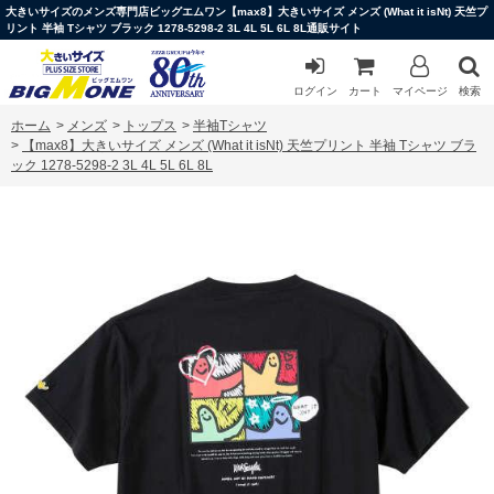
大きいサイズのメンズ専門店ビッグエムワン【max8】大きいサイズ メンズ (What it isNt) 天竺プ
リント 半袖 Tシャツ ブラック 1278-5298-2 3L 4L 5L 6L 8L通販サイト
ログイン
カート
マイページ
検索
ホーム
>
メンズ
>
トップス
>
半袖Tシャツ
>
【max8】大きいサイズ メンズ (What it isNt) 天竺プリント 半袖 Tシャツ ブラ
ック 1278-5298-2 3L 4L 5L 6L 8L