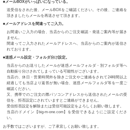
■メールBOXがいっぱいになっている。
送受信をされた後、メールBOXをご確認ください。その後、ご連絡を
頂きましたらメールを再送させて頂きます。
■メールアドレスを間違ってご入力。
お間違いご入力の場合、当店からのご注文確認・発送ご案内等が届き
ません。
間違ってご入力されたメールアドレスへ、当店からのご案内が送信さ
れております。
■迷惑メール設定・フォルダ分け設定。
当店からのお送りしたメールが迷惑メールフォルダ・別フォルダ等へ
自動振り分けされてしまっている可能性がございます。
当店の、休日・営業時間外を除きご注文やご連絡をされて24時間以上
経過しても当店より返答が無い場合、迷惑メールフォルダ等を一度ご
確認ください。
又、携帯でのご注文の際パソコンアドレスから送信されたメールの受
信を、拒否設定にされていますとご連絡ができません。
受信拒否設定を解除または受信可能設定をよろしくお願い致します。
当店のドメイン【big-m-one.com】を受信できるようにご設定くださ
い。
お手数ではございますが、ご了承宜しくお願い致します。