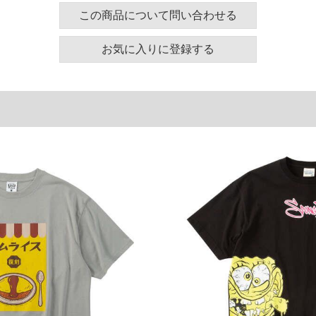
130
58
24
この商品について問い合わせる
140
60
25
お気に入りに登録する
150
62
26
160
64
27
180
68
29
単位はcm
ございます。また、お客様がご使用の環境（コンピュ
干異なる場合がございます。予めご了承ください。
るタグのサイズ表記と異なる場合があります。お取り
下さい。
を共用しておりますので店頭での売り違い、店舗から
惑をお掛けしてしまう場合がございます。そのような
が、もしあった場合速やかにご連絡させて頂きますの
裾上げ無料対象商品は1本につき税込6,000円以上の品
料（500円+税）となります。）
頂く場合がございます。