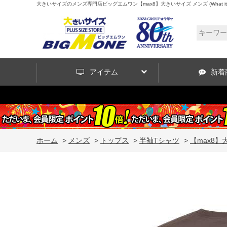
大きいサイズのメンズ専門店ビッグエムワン【max8】大きいサイズ メンズ (What it isNt)
アイテム
新着
ホーム
>
メンズ
>
トップス
>
半袖Tシャツ
>
【max8】大き