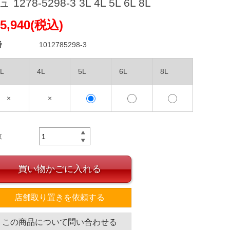
 1278-5298-3 3L 4L 5L 6L 8L
5,940(税込)
番
1012785298-3
L
4L
5L
6L
8L
×
×
数
買い物かごに入れる
店舗取り置きを依頼する
この商品について問い合わせる