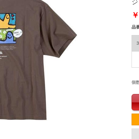
ジュ
￥
品
3
個