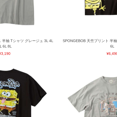
となりますので、予めご了承下さい。
ざいます。(例：裾にファスナーや調節ひもが付いて
等)
間以内にご連絡ください。
質上、返品交換不可とさせて頂いております。予めご了
半袖 Tシャツ グレージュ 3L 4L
SPONGEBOB 天竺プリント 半袖 
L 6L 8L
6L
¥3,190
¥6,49