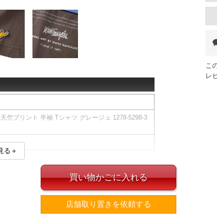
こ
レ
t) 天竺プリント 半袖 Tシャツ グレージュ 1278-5298-3
見る＋
買い物かごに入れる
ズ表
店舗取り置きを依頼する
裾周り
肩幅
袖丈