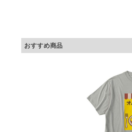
3L
130
78
4L
140
80
5L
150
82
6L
160
84
8L
180
88
おすすめ商品
※商品によって若干のサイズの誤差が
ータ画面）によって、商品の色味が若
※上記サイズが実際の商品に付いてい
扱い前に商品付属タグの記載もご確認
※当店での掲載商品は、実店鋪と在庫
のお取り寄せ等により、お客様にご迷
ことがない様最大限に努めております
で予めご了承ください。
※【ボトムの裾上げをご希望の場合】
裾上げ料金は500円+税となります。
ご注意
備考欄に股下●cmとご記入下さい。（
が対象。1本5,999円以下の商品は有
出荷まで約1週間～20日間程お時間を