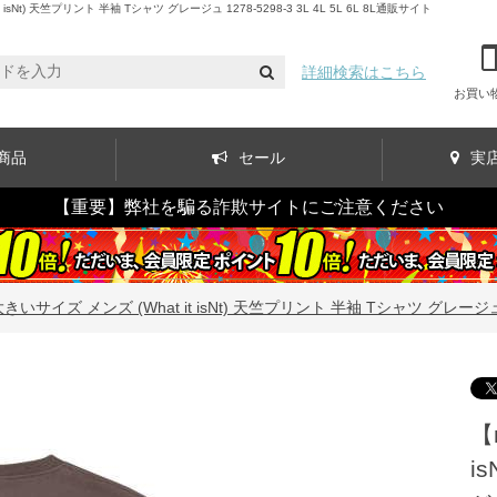
 天竺プリント 半袖 Tシャツ グレージュ 1278-5298-3 3L 4L 5L 6L 8L通販サイト
詳細検索はこちら
お買い
商品
セール
実
【重要】弊社を騙る詐欺サイトにご注意ください
いサイズ メンズ (What it isNt) 天竺プリント 半袖 Tシャツ グレージュ 1278
【
i