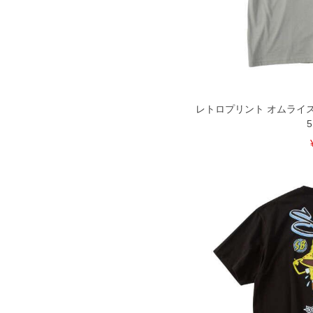
尚、裾上げした商品は返品・交換不可
一部、お直しに対応出来ない商品がご
いる、極端なデザインが施されている
※【返品交換について】
返品交換希望の方は、商品到着後1週
下着(肌着)やワイシャツは商品の性
承くださいませ。
レトロプリント オムライス 
5
DETAIL