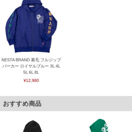
※【返品交換について】
返品交換希望の方は、商品到着後1週間以内にご連絡ください。
下着(肌着)やワイシャツは商品の性質上、返品交換不可とさせて頂いております。予め
ご了承くださいませ。
※【ボトムの裾上げをご希望の場合】
裾上げ料金は500円+税となります。
備考欄に股下●cmとご記入下さい。（裾上げ無料対象商品は1本につき税込6,000円以
上の品が対象。1本5,999円以下の商品は有料（500円+税）となります。）
出荷まで約1週間～20日間程お時間を頂く場合がございます。
尚、裾上げした商品は返品・交換不可となりますので、予めご了承下さい。
一部、お直しに対応出来ない商品がございます。(例：裾にファスナーや調節ひもが付
NESTA BRAND 裏毛 フルジップ
いている、極端なデザインが施されている等)
パーカー ロイヤルブルー 3L 4L
※商品によって若干のサイズの誤差がございます。また、お客様がご使用の環境（コ
5L 6L 8L
ンピュータ画面）によって、商品の色味が若干異なる場合がございます。予めご了承
ください。
¥12,980
※当店での掲載商品は、実店鋪と在庫を共用しておりますので店頭での売り違い、店
舗からのお取り寄せ等により、お客様にご迷惑をお掛けしてしまう場合がございま
す。そのようなことがない様最大限に努めておりますが、もしあった場合速やかにご
連絡させて頂きますので予めご了承ください。
おすすめ商品
DETAIL