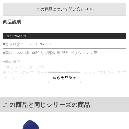
この商品について問い合わせる
商品説明
INFORMATION
■カタログコード 1278-5356
■素材 本体:綿 100% リブ部分:綿 95% ポリウレタン 5%
■商品説明
フルジップパーカーです。
裏毛／フルジップ／フード(調節紐有)／サイドポケット／プリント／リブ
続きを見る＋
(裾・袖口)
■サイズ表
サイズ/バスト/総丈/裾周り/肩幅/袖丈
3L/136/78/110/60/61
4L/146/80/120/62/62
この商品と同じシリーズの商品
5L/156/82/130/64/63
6L/166/84/140/66/64
8L/186/88/160/70/66
単位はcm