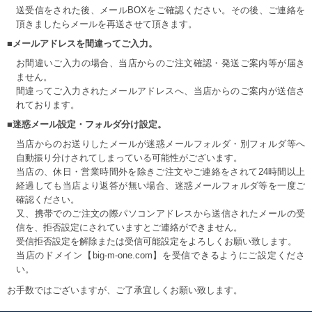
送受信をされた後、メールBOXをご確認ください。その後、ご連絡を
頂きましたらメールを再送させて頂きます。
■メールアドレスを間違ってご入力。
お間違いご入力の場合、当店からのご注文確認・発送ご案内等が届き
ません。
間違ってご入力されたメールアドレスへ、当店からのご案内が送信さ
れております。
■迷惑メール設定・フォルダ分け設定。
当店からのお送りしたメールが迷惑メールフォルダ・別フォルダ等へ
自動振り分けされてしまっている可能性がございます。
当店の、休日・営業時間外を除きご注文やご連絡をされて24時間以上
経過しても当店より返答が無い場合、迷惑メールフォルダ等を一度ご
確認ください。
又、携帯でのご注文の際パソコンアドレスから送信されたメールの受
信を、拒否設定にされていますとご連絡ができません。
受信拒否設定を解除または受信可能設定をよろしくお願い致します。
当店のドメイン【big-m-one.com】を受信できるようにご設定くださ
い。
お手数ではございますが、ご了承宜しくお願い致します。