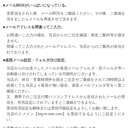
■メールBOXがいっぱいになっている。
送受信をされた後、メールBOXをご確認ください。その後、ご連絡を
頂きましたらメールを再送させて頂きます。
■メールアドレスを間違ってご入力。
お間違いご入力の場合、当店からのご注文確認・発送ご案内等が届き
ません。
間違ってご入力されたメールアドレスへ、当店からのご案内が送信さ
れております。
■迷惑メール設定・フォルダ分け設定。
当店からのお送りしたメールが迷惑メールフォルダ・別フォルダ等へ
自動振り分けされてしまっている可能性がございます。
当店の、休日・営業時間外を除きご注文やご連絡をされて24時間以上
経過しても当店より返答が無い場合、迷惑メールフォルダ等を一度ご
確認ください。
又、携帯でのご注文の際パソコンアドレスから送信されたメールの受
信を、拒否設定にされていますとご連絡ができません。
受信拒否設定を解除または受信可能設定をよろしくお願い致します。
当店のドメイン【big-m-one.com】を受信できるようにご設定くださ
い。