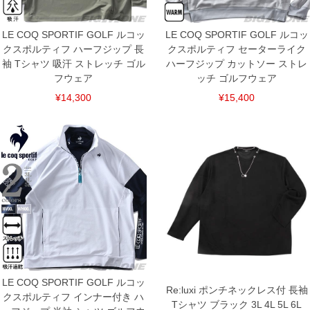
出荷まで約1週間～20日間程お時間を頂く場合がございます。
尚、裾上げした商品は返品・交換不可となりますので、予めご了承下さい。
一部、お直しに対応出来ない商品がございます。(例：裾にファスナーや調節ひもが付
LE COQ SPORTIF GOLF ルコッ
LE COQ SPORTIF GOLF ルコッ
いている、極端なデザインが施されている等)
クスポルティフ ハーフジップ 長
クスポルティフ セーターライク
※商品によって若干のサイズの誤差がございます。また、お客様がご使用の環境（コ
袖 Tシャツ 吸汗 ストレッチ ゴル
ハーフジップ カットソー ストレ
ンピュータ画面）によって、商品の色味が若干異なる場合がございます。予めご了承
フウェア
ッチ ゴルフウェア
ください。
※当店での掲載商品は、実店鋪と在庫を共用しておりますので店頭での売り違い、店
¥14,300
¥15,400
舗からのお取り寄せ等により、お客様にご迷惑をお掛けしてしまう場合がございま
す。そのようなことがない様最大限に努めておりますが、もしあった場合速やかにご
連絡させて頂きますので予めご了承ください。
DETAIL
LE COQ SPORTIF GOLF ルコッ
Re:luxi ポンチネックレス付 長袖
クスポルティフ インナー付き ハ
Tシャツ ブラック 3L 4L 5L 6L