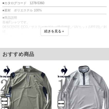
■カタログコード 1278-5360
■素材 ポリエステル 100%
■商品説明
長袖Tシャツです。
DESCENTE ECO／サスティナブル／吸汗速乾／UVカット(UPF15)／刺
続きを見る＋
繍
同系色との洗濯をお勧めします。
■サイズ表
サイズ/バスト/総丈/裾周り/肩幅/袖丈
3L/130/78/130/58/61
おすすめ商品
4L/140/80/140/60/62
5L/150/82/150/62/63
6L/160/84/160/64/64
単位はcm
※【返品交換について】
返品交換希望の方は、商品到着後1週間以内にご連絡ください。
下着(肌着)やワイシャツは商品の性質上、返品交換不可とさせて頂いております。予め
ご了承くださいませ。
※【ボトムの裾上げをご希望の場合】
裾上げ料金は500円+税となります。
備考欄に股下●cmとご記入下さい。（裾上げ無料対象商品は1本につき税込6,000円以
上の品が対象。1本5,999円以下の商品は有料（500円+税）となります。）