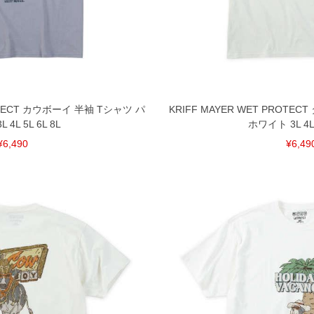
料（500円+税）となります。）
頂く場合がございます。
となりますので、予めご了承下さい。
ざいます。(例：裾にファスナーや調節ひもが付いて
等)
間以内にご連絡ください。
ROTECT カウボーイ 半袖 Tシャツ パ
KRIFF MAYER WET PROTE
質上、返品交換不可とさせて頂いております。予めご了
 4L 5L 6L 8L
ホワイト 3L 4L 
¥6,490
¥6,49