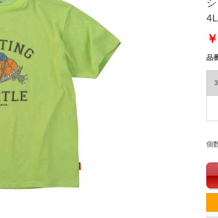
シ
4L
￥
品
3
個