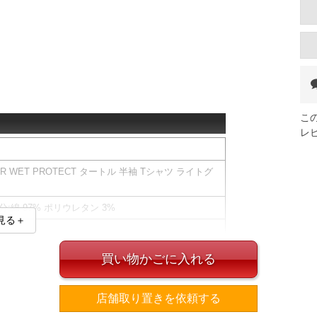
こ
レ
R WET PROTECT タートル 半袖 Tシャツ ライトグ
分:綿 97% ポリウレタン 3%
見る＋
触冷感加工を施した素材です。
買い物かごに入れる
汗染み防止／防汚／接触冷感／吸水速乾
店舗取り置きを依頼する
ズ表