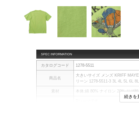
SPEC INFORMATION
カタログコード
1278-5511
大きいサイズ メンズ KRIFF MAYE
商品名
リーン 1278-5511-3 3L 4L 5L 6L 8L
素材
本体:綿 80% ナイロン 20% リブ部
続きを
Tシャツです。
【WET PROTECT】
商品説明
汗シミ防止、防汚、吸水速乾、接
プリント／WET PROTECT／
サイ