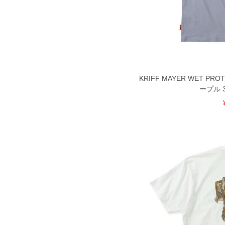
が対象。1本5,999円以下の商品は有
出荷まで約1週間～20日間程お時間を
尚、裾上げした商品は返品・交換不可
一部、お直しに対応出来ない商品がご
いる、極端なデザインが施されている
※【返品交換について】
返品交換希望の方は、商品到着後1週
KRIFF MAYER WET P
下着(肌着)やワイシャツは商品の性
ープル 3L
承くださいませ。
DETAIL