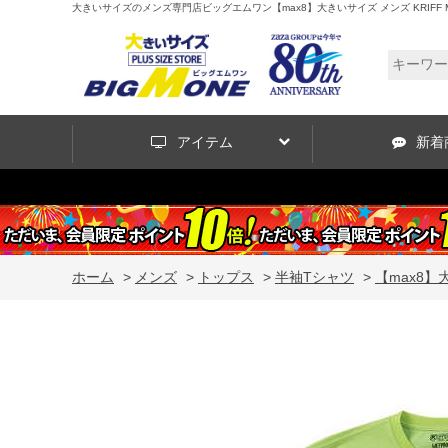
大きいサイズのメンズ専門店ビッグエムワン【max8】大きいサイズ メンズ KRIFF MAYER 
アイテム
新着
ホーム
>
メンズ
>
トップス
>
半袖Tシャツ
>
【max8】大