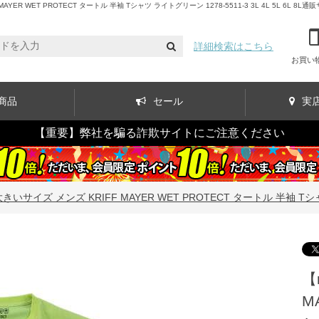
WET PROTECT タートル 半袖 Tシャツ ライトグリーン 1278-5511-3 3L 4L 5L 6L 8L通
詳細検索はこちら
お買い
商品
セール
実
【重要】弊社を騙る詐欺サイトにご注意ください
きいサイズ メンズ KRIFF MAYER WET PROTECT タートル 半袖 Tシャツ ラ
【
M