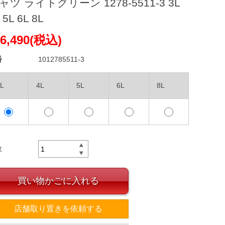
ャツ ライトグリーン 1278-5511-3 3L
 5L 6L 8L
6,490(税込)
番
1012785511-3
L
4L
5L
6L
8L
数
買い物かごに入れる
店舗取り置きを依頼する