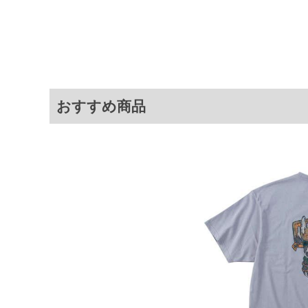
サイズ
バスト
総丈
3L
130
78
4L
140
80
5L
150
82
6L
160
84
おすすめ商品
8L
180
88
※商品によって若干のサイズの誤差が
ータ画面）によって、商品の色味が若
※上記サイズが実際の商品に付いてい
扱い前に商品付属タグの記載もご確認
※当店での掲載商品は、実店鋪と在庫
のお取り寄せ等により、お客様にご迷
ことがない様最大限に努めております
で予めご了承ください。
※【ボトムの裾上げをご希望の場合】
裾上げ料金は500円+税となります。
ご注意
備考欄に股下●cmとご記入下さい。（