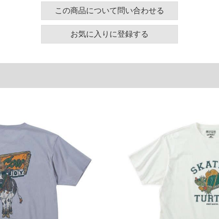
裾周り
肩幅
袖丈
この商品について問い合わせる
130
58
24
お気に入りに登録する
140
60
25
150
62
26
160
64
27
180
68
29
単位はcm
ございます。また、お客様がご使用の環境（コンピュ
干異なる場合がございます。予めご了承ください。
るタグのサイズ表記と異なる場合があります。お取り
下さい。
を共用しておりますので店頭での売り違い、店舗から
惑をお掛けしてしまう場合がございます。そのような
が、もしあった場合速やかにご連絡させて頂きますの
裾上げ無料対象商品は1本につき税込6,000円以上の品