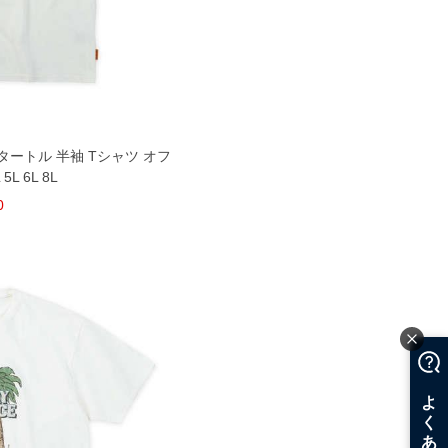
CT タートル 半袖 Tシャツ オフ
5L 6L 8L
0