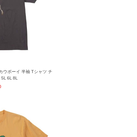
CT カウボーイ 半袖 Tシャツ チ
5L 6L 8L
0