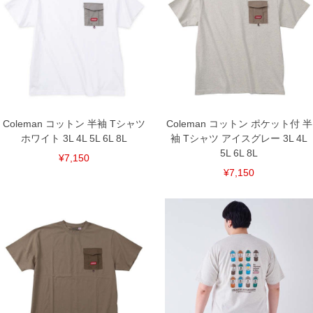
単位はcm
※【返品交換について】
返品交換希望の方は、商品到着後1週間以内にご連絡ください。
下着(肌着)やワイシャツは商品の性質上、返品交換不可とさせて頂いております。予め
ご了承くださいませ。
※【ボトムの裾上げをご希望の場合】
裾上げ料金は500円+税となります。
備考欄に股下●cmとご記入下さい。（裾上げ無料対象商品は1本につき税込6,000円以
上の品が対象。1本5,999円以下の商品は有料（500円+税）となります。）
Coleman コットン 半袖 Tシャツ
Coleman コットン ポケット付 半
出荷まで約1週間～20日間程お時間を頂く場合がございます。
ホワイト 3L 4L 5L 6L 8L
袖 Tシャツ アイスグレー 3L 4L
尚、裾上げした商品は返品・交換不可となりますので、予めご了承下さい。
一部、お直しに対応出来ない商品がございます。(例：裾にファスナーや調節ひもが付
5L 6L 8L
¥7,150
いている、極端なデザインが施されている等)
¥7,150
※商品によって若干のサイズの誤差がございます。また、お客様がご使用の環境（コ
ンピュータ画面）によって、商品の色味が若干異なる場合がございます。予めご了承
ください。
※当店での掲載商品は、実店鋪と在庫を共用しておりますので店頭での売り違い、店
舗からのお取り寄せ等により、お客様にご迷惑をお掛けしてしまう場合がございま
す。そのようなことがない様最大限に努めておりますが、もしあった場合速やかにご
連絡させて頂きますので予めご了承ください。
DETAIL