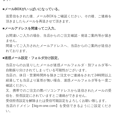
■メールBOXがいっぱいになっている。
送受信をされた後、メールBOXをご確認ください。その後、ご連絡を
頂きましたらメールを再送させて頂きます。
■メールアドレスを間違ってご入力。
お間違いご入力の場合、当店からのご注文確認・発送ご案内等が届き
ません。
間違ってご入力されたメールアドレスへ、当店からのご案内が送信さ
れております。
■迷惑メール設定・フォルダ分け設定。
当店からのお送りしたメールが迷惑メールフォルダ・別フォルダ等へ
自動振り分けされてしまっている可能性がございます。
当店の、休日・営業時間外を除きご注文やご連絡をされて24時間以上
経過しても当店より返答が無い場合、迷惑メールフォルダ等を一度ご
確認ください。
又、携帯でのご注文の際パソコンアドレスから送信されたメールの受
信を、拒否設定にされていますとご連絡ができません。
受信拒否設定を解除または受信可能設定をよろしくお願い致します。
当店のドメイン【big-m-one.com】を受信できるようにご設定くださ
い。