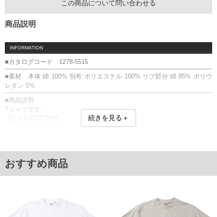
この商品について問い合わせる
商品説明
INFORMATION
■カタログコード 1278-5515
■素材 本体:綿 100% 別布:ポリエステル 100% リブ部分:綿 95% ポリウ
レタン 5%
■商品説明
Tシャツです。
続きを見る＋
【U.S.A COTTON】
より環境に配慮した地球に優しいコットン。
ドライな肌触りと、強度の高さが特徴。
プリント／胸ポケット／U.S.A COTTON／サスティナブル
■サイズ表
おすすめ商品
サイズ/バスト/総丈/裾周り/肩幅/袖丈
3L/130/78/130/58/24
4L/140/80/140/60/25
5L/150/82/150/62/26
6L/160/84/160/64/27
8L/180/88/180/68/29