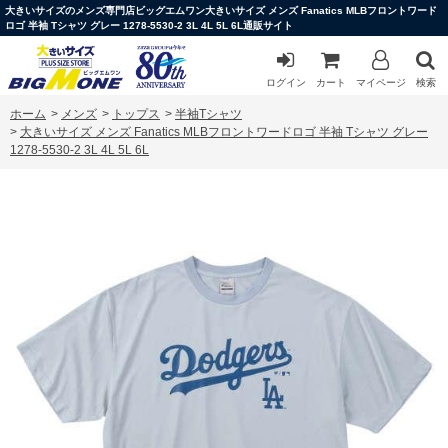
大きいサイズのメンズ専門店ビッグエムワン大きいサイズ メンズ Fanatics MLBフロントワード
ロゴ 半袖 Tシャツ グレー 1278-5530-2 3L 4L 5L 6L通販サイト
ログイン
カート
マイページ
検索
ホーム
>
メンズ
>
トップス
>
半袖Tシャツ
>
大きいサイズ メンズ Fanatics MLBフロントワードロゴ 半袖 Tシャツ グレー
1278-5530-2 3L 4L 5L 6L