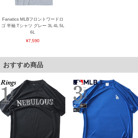
一部、お直しに対応出来ない商品がございます。(例：裾にファスナーや調節ひもが付
いている、極端なデザインが施されている等)
※商品によって若干のサイズの誤差がございます。また、お客様がご使用の環境（コ
Fanatics MLBフロントワードロ
ンピュータ画面）によって、商品の色味が若干異なる場合がございます。予めご了承
ゴ 半袖 Tシャツ グレー 3L 4L 5L
ください。
※当店での掲載商品は、実店鋪と在庫を共用しておりますので店頭での売り違い、店
6L
舗からのお取り寄せ等により、お客様にご迷惑をお掛けしてしまう場合がございま
す。そのようなことがない様最大限に努めておりますが、もしあった場合速やかにご
¥7,590
連絡させて頂きますので予めご了承ください。
DETAIL
おすすめ商品