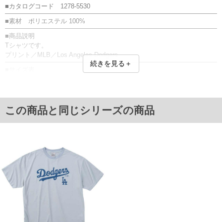
■カタログコード 1278-5530
■素材 ポリエステル 100%
■商品説明
Tシャツです。
プリント／MLB／Los Angeles Dodgers
続きを見る＋
■サイズ表
サイズ/バスト/総丈/裾周り/肩幅/袖丈
3L/130/78/130/58/24
4L/140/80/140/60/25
5L/150/82/150/62/26
この商品と同じシリーズの商品
6L/160/84/160/64/27
単位はcm
※【返品交換について】
返品交換希望の方は、商品到着後1週間以内にご連絡ください。
下着(肌着)やワイシャツは商品の性質上、返品交換不可とさせて頂いております。予め
ご了承くださいませ。
※【ボトムの裾上げをご希望の場合】
裾上げ料金は500円+税となります。
備考欄に股下●cmとご記入下さい。（裾上げ無料対象商品は1本につき税込6,000円以
上の品が対象。1本5,999円以下の商品は有料（500円+税）となります。）
出荷まで約1週間～20日間程お時間を頂く場合がございます。
尚、裾上げした商品は返品・交換不可となりますので、予めご了承下さい。