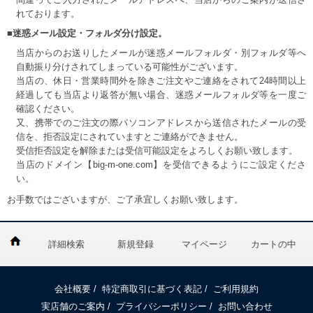
れております。
■迷惑メール設定・フォルダ分け設定。
当店からのお送りしたメールが迷惑メールフォルダ・別フォルダ等へ
自動振り分けされてしまっている可能性がございます。
当店の、休日・営業時間外を除きご注文やご連絡をされて24時間以上
経過しても当店より返答が無い場合、迷惑メールフォルダ等を一度ご
確認ください。
又、携帯でのご注文の際パソコンアドレスから送信されたメールの受
信を、拒否設定にされていますとご連絡ができません。
受信拒否設定を解除または受信可能設定をよろしくお願い致します。
当店のドメイン【big-m-one.com】を受信できるようにご設定くださ
い。
お手数ではございますが、ご了承宜しくお願い致します。
詳細検索
新規登録
マイページ
カートの中
会社概要
/
特定商取引に基づく表記
/
ご利用規約
実店舗のご案内
/
プライバシーポリシー
/
お問い合わせ