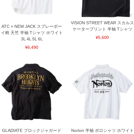
上の品が対象。1本5,999円以下の商品は有料（500円+税）となります。）
出荷まで約1週間～20日間程お時間を頂く場合がございます。
尚、裾上げした商品は返品・交換不可となりますので、予めご了承下さい。
一部、お直しに対応出来ない商品がございます。(例：裾にファスナーや調節ひもが付
いている、極端なデザインが施されている等)
VISION STREET WEAR スカルス
ATC × NEW JACK スプレーボー
※商品によって若干のサイズの誤差がございます。また、お客様がご使用の環境（コ
ケータープリント 半袖 Tシャツ
イ柄 天竺 半袖 Tシャツ ホワイト
ンピュータ画面）によって、商品の色味が若干異なる場合がございます。予めご了承
¥5,600
ください。
3L 4L 5L 6L
※当店での掲載商品は、実店鋪と在庫を共用しておりますので店頭での売り違い、店
¥6,490
舗からのお取り寄せ等により、お客様にご迷惑をお掛けしてしまう場合がございま
す。そのようなことがない様最大限に努めておりますが、もしあった場合速やかにご
連絡させて頂きますので予めご了承ください。
DETAIL
GLADIATE ブロックジャガード
Norton 半袖 ポロシャツ ホワイト