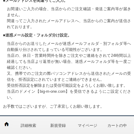
■メールアドレスを間違ってご入力。
お間違いご入力の場合、当店からのご注文確認・発送ご案内等が届き
ません。
間違ってご入力されたメールアドレスへ、当店からのご案内が送信さ
れております。
■迷惑メール設定・フォルダ分け設定。
当店からのお送りしたメールが迷惑メールフォルダ・別フォルダ等へ
自動振り分けされてしまっている可能性がございます。
当店の、休日・営業時間外を除きご注文やご連絡をされて24時間以上
経過しても当店より返答が無い場合、迷惑メールフォルダ等を一度ご
確認ください。
又、携帯でのご注文の際パソコンアドレスから送信されたメールの受
信を、拒否設定にされていますとご連絡ができません。
受信拒否設定を解除または受信可能設定をよろしくお願い致します。
当店のドメイン【big-m-one.com】を受信できるようにご設定くださ
い。
お手数ではございますが、ご了承宜しくお願い致します。
詳細検索
新規登録
マイページ
カートの中