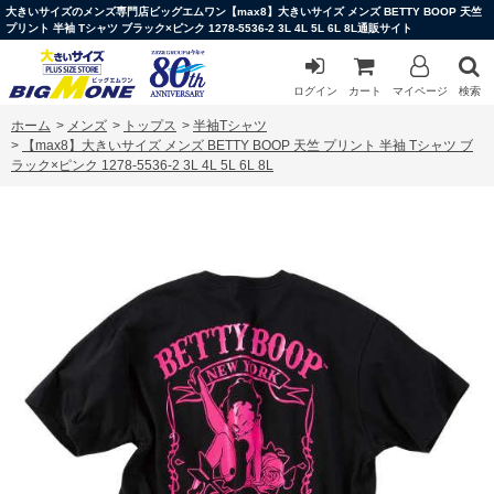
大きいサイズのメンズ専門店ビッグエムワン【max8】大きいサイズ メンズ BETTY BOOP 天竺
プリント 半袖 Tシャツ ブラック×ピンク 1278-5536-2 3L 4L 5L 6L 8L通販サイト
ログイン
カート
マイページ
検索
ホーム
>
メンズ
>
トップス
>
半袖Tシャツ
>
【max8】大きいサイズ メンズ BETTY BOOP 天竺 プリント 半袖 Tシャツ ブ
ラック×ピンク 1278-5536-2 3L 4L 5L 6L 8L