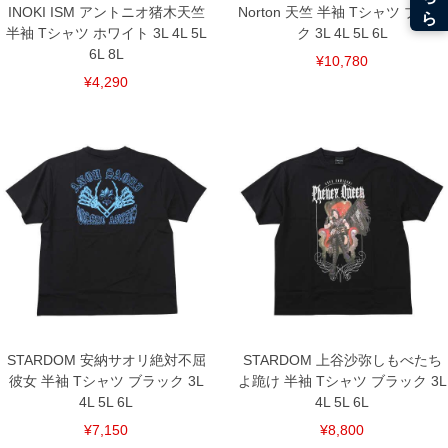
INOKI ISM アントニオ猪木天竺
Norton 天竺 半袖 Tシャツ ブラッ
半袖 Tシャツ ホワイト 3L 4L 5L
ク 3L 4L 5L 6L
6L 8L
¥10,780
¥4,290
STARDOM 安納サオリ絶対不屈
STARDOM 上谷沙弥しもべたち
彼女 半袖 Tシャツ ブラック 3L
よ跪け 半袖 Tシャツ ブラック 3L
4L 5L 6L
4L 5L 6L
¥7,150
¥8,800