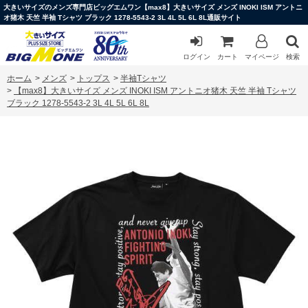
大きいサイズのメンズ専門店ビッグエムワン【max8】大きいサイズ メンズ INOKI ISM アントニ
オ猪木 天竺 半袖 Tシャツ ブラック 1278-5543-2 3L 4L 5L 6L 8L通販サイト
ログイン
カート
マイページ
検索
ホーム
>
メンズ
>
トップス
>
半袖Tシャツ
>
【max8】大きいサイズ メンズ INOKI ISM アントニオ猪木 天竺 半袖 Tシャツ
ブラック 1278-5543-2 3L 4L 5L 6L 8L