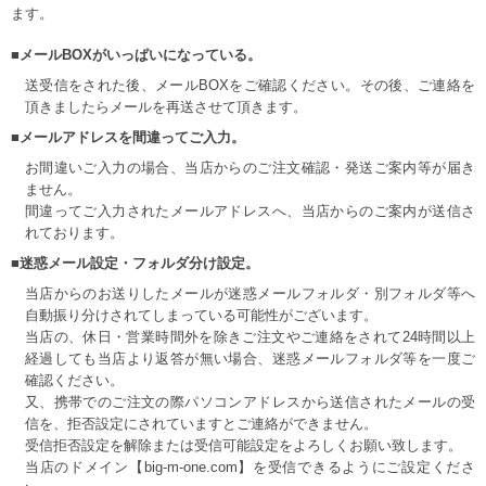
ます。
■メールBOXがいっぱいになっている。
送受信をされた後、メールBOXをご確認ください。その後、ご連絡を
頂きましたらメールを再送させて頂きます。
■メールアドレスを間違ってご入力。
お間違いご入力の場合、当店からのご注文確認・発送ご案内等が届き
ません。
間違ってご入力されたメールアドレスへ、当店からのご案内が送信さ
れております。
■迷惑メール設定・フォルダ分け設定。
当店からのお送りしたメールが迷惑メールフォルダ・別フォルダ等へ
自動振り分けされてしまっている可能性がございます。
当店の、休日・営業時間外を除きご注文やご連絡をされて24時間以上
経過しても当店より返答が無い場合、迷惑メールフォルダ等を一度ご
確認ください。
又、携帯でのご注文の際パソコンアドレスから送信されたメールの受
信を、拒否設定にされていますとご連絡ができません。
受信拒否設定を解除または受信可能設定をよろしくお願い致します。
当店のドメイン【big-m-one.com】を受信できるようにご設定くださ