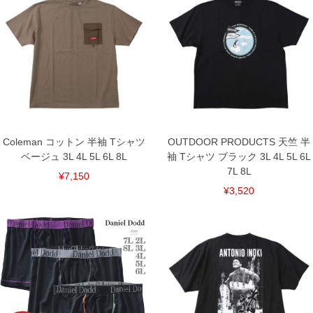
返品交換希望の方は、商品到着後1週間以内にご連絡ください。
下着(肌着)やワイシャツは商品の性質上、返品交換不可とさせて頂いております。予め
ご了承くださいませ。
※【ボトムの裾上げをご希望の場合】
裾上げ料金は500円+税となります。
備考欄に股下●cmとご記入下さい。（裾上げ無料対象商品は1本につき税込6,000円以
上の品が対象。1本5,999円以下の商品は有料（500円+税）となります。）
出荷まで約1週間～20日間程お時間を頂く場合がございます。
尚、裾上げした商品は返品・交換不可となりますので、予めご了承下さい。
一部、お直しに対応出来ない商品がございます。(例：裾にファスナーや調節ひもが付
いている、極端なデザインが施されている等)
Coleman コットン 半袖 Tシャツ
OUTDOOR PRODUCTS 天竺 半
※商品によって若干のサイズの誤差がございます。また、お客様がご使用の環境（コ
ベージュ 3L 4L 5L 6L 8L
袖 Tシャツ ブラック 3L 4L 5L 6L
ンピュータ画面）によって、商品の色味が若干異なる場合がございます。予めご了承
ください。
7L 8L
¥7,150
※当店での掲載商品は、実店鋪と在庫を共用しておりますので店頭での売り違い、店
¥3,520
舗からのお取り寄せ等により、お客様にご迷惑をお掛けしてしまう場合がございま
す。そのようなことがない様最大限に努めておりますが、もしあった場合速やかにご
連絡させて頂きますので予めご了承ください。
DETAIL