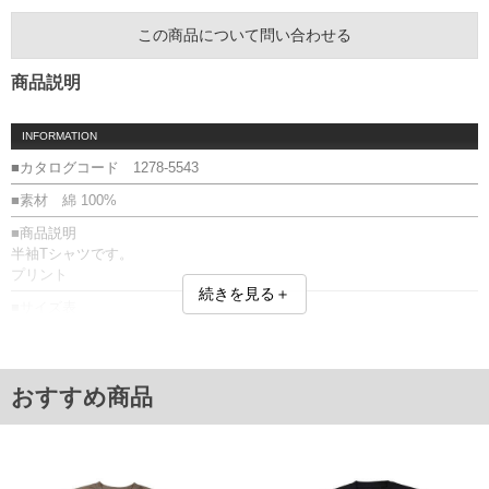
この商品について問い合わせる
商品説明
INFORMATION
■カタログコード 1278-5543
■素材 綿 100%
■商品説明
半袖Tシャツです。
プリント
続きを見る＋
■サイズ表
サイズ/バスト/総丈/裾周り/肩幅/袖丈
3L/130/78/130/58/24
4L/140/80/140/60/25
5L/150/82/150/62/26
おすすめ商品
6L/160/84/160/64/27
8L/180/88/180/68/29
単位はcm
※【返品交換について】