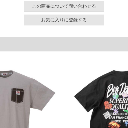
130
58
24
この商品について問い合わせる
140
60
25
お気に入りに登録する
150
62
26
160
64
27
単位はcm
ございます。また、お客様がご使用の環境（コンピュ
干異なる場合がございます。予めご了承ください。
るタグのサイズ表記と異なる場合があります。お取り
下さい。
を共用しておりますので店頭での売り違い、店舗から
惑をお掛けしてしまう場合がございます。そのような
が、もしあった場合速やかにご連絡させて頂きますの
裾上げ無料対象商品は1本につき税込6,000円以上の品
料（500円+税）となります。）
頂く場合がございます。
となりますので、予めご了承下さい。