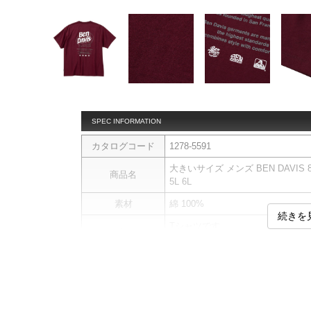
SPEC INFORMATION
カタログコード
1278-5591
大きいサイズ メンズ BEN DAVIS 80
商品名
5L 6L
素材
綿 100%
続きを
Tシャツです。
商品説明
プリント
サイ
サイズ
バスト
総丈