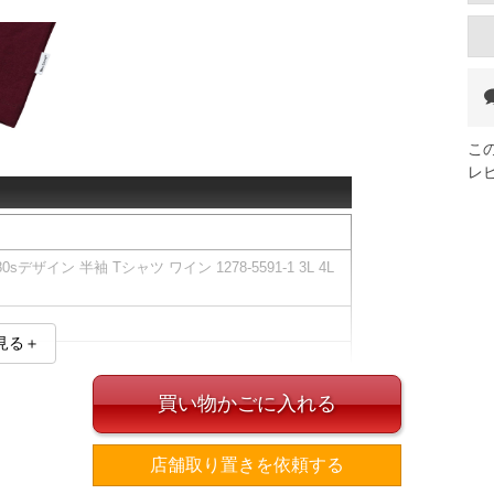
こ
レ
sデザイン 半袖 Tシャツ ワイン 1278-5591-1 3L 4L
見る＋
買い物かごに入れる
ズ表
店舗取り置きを依頼する
裾周り
肩幅
袖丈