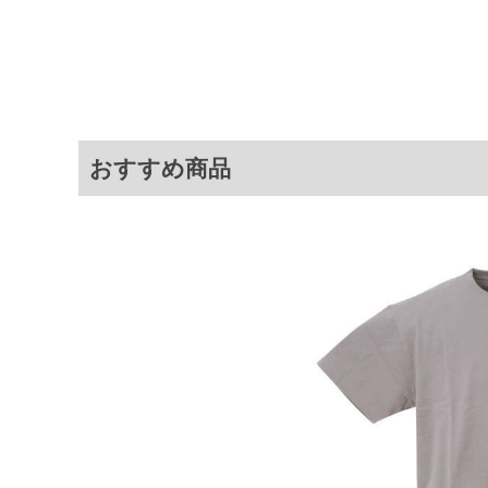
3L
130
78
4L
140
80
5L
150
82
6L
160
84
おすすめ商品
※商品によって若干のサイズの誤差が
ータ画面）によって、商品の色味が若
※上記サイズが実際の商品に付いてい
扱い前に商品付属タグの記載もご確認
※当店での掲載商品は、実店鋪と在庫
のお取り寄せ等により、お客様にご迷
ことがない様最大限に努めております
で予めご了承ください。
※【ボトムの裾上げをご希望の場合】
裾上げ料金は500円+税となります。
ご注意
備考欄に股下●cmとご記入下さい。（
が対象。1本5,999円以下の商品は有
出荷まで約1週間～20日間程お時間を
尚、裾上げした商品は返品・交換不可