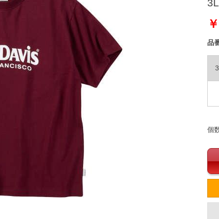
3L
￥
品
3
個