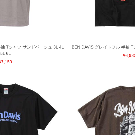
ざいます。(例：裾にファスナーや調節ひもが付いて
等)
間以内にご連絡ください。
質上、返品交換不可とさせて頂いております。予めご了
半袖 Tシャツ サンドベージュ 3L 4L
BEN DAVIS グレイトフル 半袖 Tシ
5L 6L
¥6,93
¥7,150