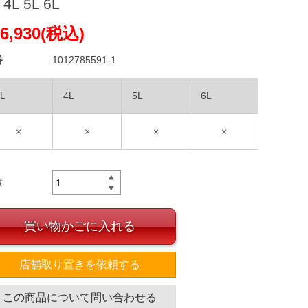
 4L 5L 6L
6,930(税込)
番
1012785591-1
L
4L
5L
6L
×
×
×
×
数
買い物かごに入れる
店舗取り置きを依頼する
この商品について問い合わせる