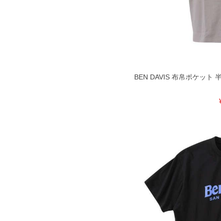
一部、お直しに対応出来ない商品がご
いる、極端なデザインが施されている
※【返品交換について】
返品交換希望の方は、商品到着後1週
下着(肌着)やワイシャツは商品の性
承くださいませ。
BEN DAVIS 布帛ポケット 
DETAIL