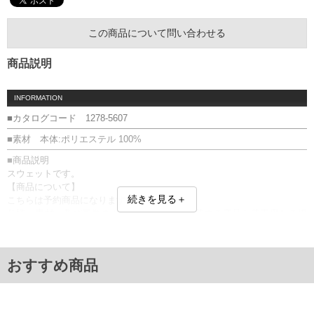
この商品について問い合わせる
商品説明
INFORMATION
■カタログコード 1278-5607
■素材 本体:ポリエステル 100%
■商品説明
スウェットです。
【商品について】
続きを見る＋
こちらは予約商品になります。
仕様、素材、及び画像のカラーが、実際に入荷する商品と若干異なる場
合がございます。
プリント
■サイズ表
おすすめ商品
サイズ/バスト/総丈/裾周り/裄丈/袖口
3L/136/78/120/91/24
4L/146/80/130/93/25