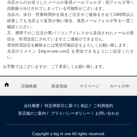
当店からのお送りしたメールが迷惑メールフォルダ・別フォルダ等へ
自動振り分けされてしまっている可能性がございます。
当店の、休日・営業時間外を除きご注文やご連絡をされて24時間以上
経過しても当店より返答が無い場合、迷惑メールフォルダ等を一度ご
確認ください。
又、携帯でのご注文の際パソコンアドレスから送信されたメールの受
信を、拒否設定にされていますとご連絡ができません。
受信拒否設定を解除または受信可能設定をよろしくお願い致します。
当店のドメイン【big-m-one.com】を受信できるようにご設定くださ
い。
お手数ではございますが、ご了承宜しくお願い致します。
詳細検索
新規登録
マイページ
カートの中
会社概要
/
特定商取引に基づく表記
/
ご利用規約
実店舗のご案内
/
プライバシーポリシー
/
お問い合わせ
Copyright a big m one All rights reserved.