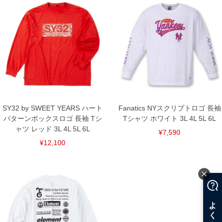
5L/156/82/140/95/26
6L/166/84/150/97/27
単位はcm
※【返品交換について】
返品交換希望の方は、商品到着後1週間以内にご連絡ください。
下着(肌着)やワイシャツは商品の性質上、返品交換不可とさせて頂いております。予め
ご了承くださいませ。
※【ボトムの裾上げをご希望の場合】
裾上げ料金は500円+税となります。
備考欄に股下●cmとご記入下さい。（裾上げ無料対象商品は1本につき税込6,000円以
上の品が対象。1本5,999円以下の商品は有料（500円+税）となります。）
出荷まで約1週間～20日間程お時間を頂く場合がございます。
SY32 by SWEET YEARS ハート
Fanatics NYスクリプトロゴ 長袖
尚、裾上げした商品は返品・交換不可となりますので、予めご了承下さい。
パターンボックスロゴ 長袖 Tシ
Tシャツ ホワイト 3L 4L 5L 6L
一部、お直しに対応出来ない商品がございます。(例：裾にファスナーや調節ひもが付
いている、極端なデザインが施されている等)
ャツ レッド 3L 4L 5L 6L
¥7,590
※商品によって若干のサイズの誤差がございます。また、お客様がご使用の環境（コ
¥12,100
ンピュータ画面）によって、商品の色味が若干異なる場合がございます。予めご了承
ください。
※当店での掲載商品は、実店鋪と在庫を共用しておりますので店頭での売り違い、店
舗からのお取り寄せ等により、お客様にご迷惑をお掛けしてしまう場合がございま
す。そのようなことがない様最大限に努めておりますが、もしあった場合速やかにご
連絡させて頂きますので予めご了承ください。
DETAIL