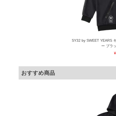
備考欄に股下●cmとご記入下さい。（
が対象。1本5,999円以下の商品は有
出荷まで約1週間～20日間程お時間を
尚、裾上げした商品は返品・交換不可
一部、お直しに対応出来ない商品がご
いる、極端なデザインが施されている
※【返品交換について】
返品交換希望の方は、商品到着後1週
SY32 by SWEET YE
下着(肌着)やワイシャツは商品の性
ー ブラック
承くださいませ。
¥
DETAIL
おすすめ商品