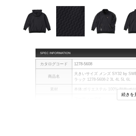
SPEC INFORMATION
カタログコード
1278-5608
大きいサイズ メンズ SY32 by S
商品名
ラック 1278-5608-2 3L 4L 5L 6L
素材
本体:ポリエステル 100% 別布:ポ
続きを
フーディーです。
【商品について】
こちらは予約商品になります。
商品説明
仕様、素材、及び画像のカラーが
す。
フード／サイドポケット