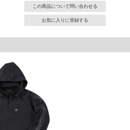
ズ表
この商品について問い合わせる
裾周り
裄丈
袖口
お気に入りに登録する
120
91
24
130
93
24
140
95
26
150
97
26
単位はcm
ございます。また、お客様がご使用の環境（コンピュ
干異なる場合がございます。予めご了承ください。
るタグのサイズ表記と異なる場合があります。お取り
下さい。
を共用しておりますので店頭での売り違い、店舗から
惑をお掛けしてしまう場合がございます。そのような
が、もしあった場合速やかにご連絡させて頂きますの