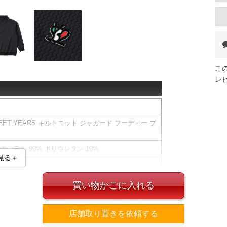
こ
レ
WEET YEARS キルトニット ジャガード フーディー ブ
リエステル 90% ポリウレタン 10%
見る＋
買い物かごに入れる
、実際に入荷する商品と若干異なる場合がございま
店舗取り置きを依頼する