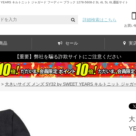
RS キルトニット ジャガード フーディー ブラック 1278-5608-2 3L 4L 5L 6L通販サイト
詳細検索はこちら
お買い
商品
セール
実
【重要】弊社を騙る詐欺サイトにご注意ください
>
大きいサイズ メンズ SY32 by SWEET YEARS キルトニット ジャガード 
大
Y