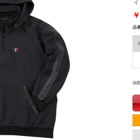
ィ
￥
品
3
個