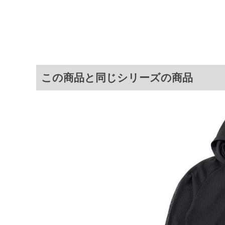
サイ
サイズ
バスト
総丈
3L
136
78
4L
146
80
5L
156
82
この商品と同じシリーズの商品
6L
166
84
※商品によって若干のサイズの誤差が
ータ画面）によって、商品の色味が若
※上記サイズが実際の商品に付いてい
扱い前に商品付属タグの記載もご確認
※当店での掲載商品は、実店鋪と在庫
のお取り寄せ等により、お客様にご迷
ことがない様最大限に努めております
で予めご了承ください。
※【ボトムの裾上げをご希望の場合】
裾上げ料金は500円+税となります。
ご注意