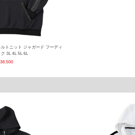
裾上げ無料対象商品は1本につき税込6,000円以上の品
料（500円+税）となります。）
頂く場合がございます。
となりますので、予めご了承下さい。
ざいます。(例：裾にファスナーや調節ひもが付いて
等)
間以内にご連絡ください。
ARS キルトニット ジャガード フーディ
質上、返品交換不可とさせて頂いております。予めご了
 3L 4L 5L 6L
38,500