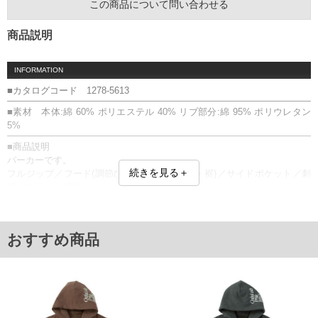
この商品について問い合わせる
商品説明
INFORMATION
■カタログコード 1278-5613
■素材 本体:綿 60% ポリエステル 40% リブ部分:綿 95% ポリウレタン
5%
■商品説明
パーカーです。
続きを見る＋
フルジップ／フード(調節ひも有)／リブ(袖口・裾)／サイドポケット／刺
繍／プリント(発泡・ラバー)／裏起毛
製品の特性上毛羽が付着することがございます。毛羽が付着した場合
は、エチケットブラシなどで取り除いてください。
■サイズ表
おすすめ商品
サイズ/バスト/総丈/裾周り/肩幅/袖丈
3L/136/78/110/60/61
4L/146/80/120/62/62
5L/156/82/130/64/63
6L/166/84/140/66/64
単位はcm