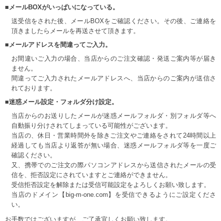
■メールBOXがいっぱいになっている。
送受信をされた後、メールBOXをご確認ください。その後、ご連絡を
頂きましたらメールを再送させて頂きます。
■メールアドレスを間違ってご入力。
お間違いご入力の場合、当店からのご注文確認・発送ご案内等が届き
ません。
間違ってご入力されたメールアドレスへ、当店からのご案内が送信さ
れております。
■迷惑メール設定・フォルダ分け設定。
当店からのお送りしたメールが迷惑メールフォルダ・別フォルダ等へ
自動振り分けされてしまっている可能性がございます。
当店の、休日・営業時間外を除きご注文やご連絡をされて24時間以上
経過しても当店より返答が無い場合、迷惑メールフォルダ等を一度ご
確認ください。
又、携帯でのご注文の際パソコンアドレスから送信されたメールの受
信を、拒否設定にされていますとご連絡ができません。
受信拒否設定を解除または受信可能設定をよろしくお願い致します。
当店のドメイン【big-m-one.com】を受信できるようにご設定くださ
い。
お手数ではございますが、ご了承宜しくお願い致します。