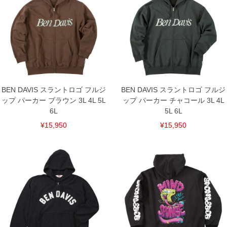
※【返品交換について】
返品交換希望の方は、商品到着後1週間以内にご連絡ください。
下着(肌着)やワイシャツは商品の性質上、返品交換不可とさせて頂いております。予め
ご了承くださいませ。
※【ボトムの裾上げをご希望の場合】
裾上げ料金は500円+税となります。
備考欄に股下●cmとご記入下さい。（裾上げ無料対象商品は1本につき税込6,000円以
上の品が対象。1本5,999円以下の商品は有料（500円+税）となります。）
出荷まで約1週間～20日間程お時間を頂く場合がございます。
BEN DAVIS スラントロゴ フルジ
BEN DAVIS スラントロゴ フルジ
尚、裾上げした商品は返品・交換不可となりますので、予めご了承下さい。
ップ パーカー ブラウン 3L 4L 5L
ップ パーカー チャコール 3L 4L
一部、お直しに対応出来ない商品がございます。(例：裾にファスナーや調節ひもが付
いている、極端なデザインが施されている等)
6L
5L 6L
※商品によって若干のサイズの誤差がございます。また、お客様がご使用の環境（コ
¥15,950
¥15,950
ンピュータ画面）によって、商品の色味が若干異なる場合がございます。予めご了承
ください。
※当店での掲載商品は、実店鋪と在庫を共用しておりますので店頭での売り違い、店
舗からのお取り寄せ等により、お客様にご迷惑をお掛けしてしまう場合がございま
す。そのようなことがない様最大限に努めておりますが、もしあった場合速やかにご
連絡させて頂きますので予めご了承ください。
DETAIL