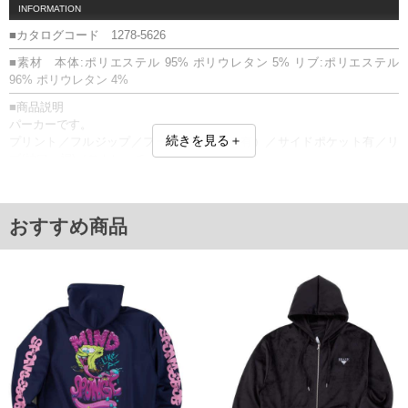
INFORMATION
■カタログコード 1278-5626
■素材 本体:ポリエステル 95% ポリウレタン 5% リブ:ポリエステル
96% ポリウレタン 4%
■商品説明
パーカーです。
続きを見る＋
プリント／フルジップ／フード（調節ひも有）／サイドポケット有／リ
ブ(袖口・裾)／ストレッチ
■サイズ表
サイズ/バスト/総丈/裾周り/肩幅/袖丈
3L/136/78/110/60/61
おすすめ商品
4L/146/80/120/62/62
5L/156/82/130/64/63
6L/166/84/140/66/64
単位はcm
※【返品交換について】
返品交換希望の方は、商品到着後1週間以内にご連絡ください。
下着(肌着)やワイシャツは商品の性質上、返品交換不可とさせて頂いております。予め
ご了承くださいませ。
※【ボトムの裾上げをご希望の場合】
裾上げ料金は500円+税となります。