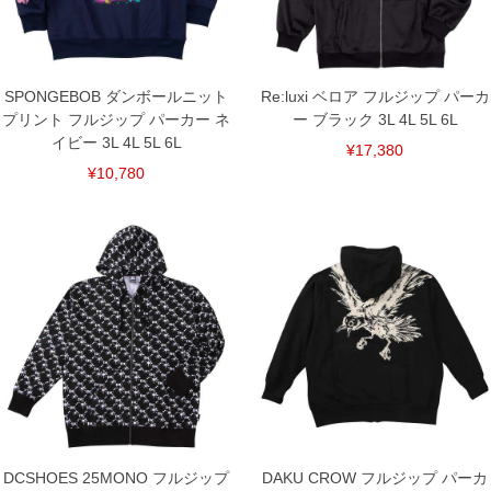
備考欄に股下●cmとご記入下さい。（裾上げ無料対象商品は1本につき税込6,000円以
上の品が対象。1本5,999円以下の商品は有料（500円+税）となります。）
出荷まで約1週間～20日間程お時間を頂く場合がございます。
尚、裾上げした商品は返品・交換不可となりますので、予めご了承下さい。
一部、お直しに対応出来ない商品がございます。(例：裾にファスナーや調節ひもが付
SPONGEBOB ダンボールニット
Re:luxi ベロア フルジップ パーカ
いている、極端なデザインが施されている等)
プリント フルジップ パーカー ネ
ー ブラック 3L 4L 5L 6L
※商品によって若干のサイズの誤差がございます。また、お客様がご使用の環境（コ
イビー 3L 4L 5L 6L
ンピュータ画面）によって、商品の色味が若干異なる場合がございます。予めご了承
¥17,380
ください。
¥10,780
※当店での掲載商品は、実店鋪と在庫を共用しておりますので店頭での売り違い、店
舗からのお取り寄せ等により、お客様にご迷惑をお掛けしてしまう場合がございま
す。そのようなことがない様最大限に努めておりますが、もしあった場合速やかにご
連絡させて頂きますので予めご了承ください。
DETAIL
DCSHOES 25MONO フルジップ
DAKU CROW フルジップ パーカ