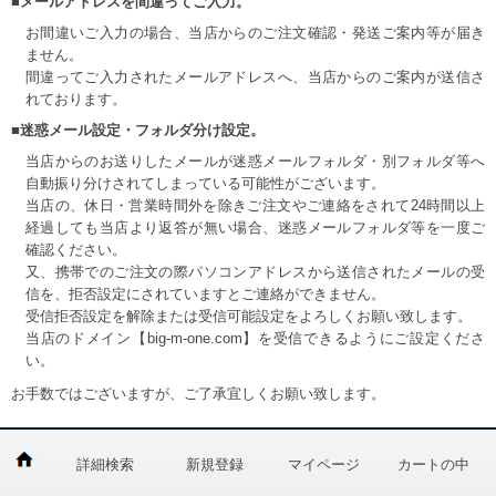
■メールアドレスを間違ってご入力。
お間違いご入力の場合、当店からのご注文確認・発送ご案内等が届き
ません。
間違ってご入力されたメールアドレスへ、当店からのご案内が送信さ
れております。
■迷惑メール設定・フォルダ分け設定。
当店からのお送りしたメールが迷惑メールフォルダ・別フォルダ等へ
自動振り分けされてしまっている可能性がございます。
当店の、休日・営業時間外を除きご注文やご連絡をされて24時間以上
経過しても当店より返答が無い場合、迷惑メールフォルダ等を一度ご
確認ください。
又、携帯でのご注文の際パソコンアドレスから送信されたメールの受
信を、拒否設定にされていますとご連絡ができません。
受信拒否設定を解除または受信可能設定をよろしくお願い致します。
当店のドメイン【big-m-one.com】を受信できるようにご設定くださ
い。
お手数ではございますが、ご了承宜しくお願い致します。
詳細検索
新規登録
マイページ
カートの中