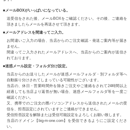
■メールBOXがいっぱいになっている。
送受信をされた後、メールBOXをご確認ください。その後、ご連絡を
頂きましたらメールを再送させて頂きます。
■メールアドレスを間違ってご入力。
お間違いご入力の場合、当店からのご注文確認・発送ご案内等が届き
ません。
間違ってご入力されたメールアドレスへ、当店からのご案内が送信さ
れております。
■迷惑メール設定・フォルダ分け設定。
当店からのお送りしたメールが迷惑メールフォルダ・別フォルダ等へ
自動振り分けされてしまっている可能性がございます。
当店の、休日・営業時間外を除きご注文やご連絡をされて24時間以上
経過しても当店より返答が無い場合、迷惑メールフォルダ等を一度ご
確認ください。
又、携帯でのご注文の際パソコンアドレスから送信されたメールの受
信を、拒否設定にされていますとご連絡ができません。
受信拒否設定を解除または受信可能設定をよろしくお願い致します。
当店のドメイン【big-m-one.com】を受信できるようにご設定くださ
い。