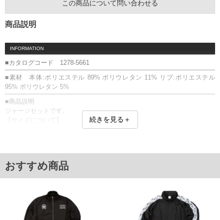
この商品について問い合わせる
商品説明
INFORMATION
■カタログコード 1278-5661
■素材 本体:ポリエステル 89% ポリウレタン 11% リブ:ポリエステル
95% ポリウレタン 5%
■商品説明
ジャージセットです。
続きを見る＋
【サイズについて】
サイズ表のウエストサイズは適応範囲となります。
トップス：フルジップ／スタンドカラー／サイドポケット／リブ(袖口・
裾)／ラグラン袖
パンツ：前閉じ／ウエストシャーリング(調節ひも有)／サイド・バックポ
おすすめ商品
ケット／裾ドローコード
上下セット／プリント(箔)／ストレッチ
【特殊プリントのお取り扱いについて】こちらの商品に施されておりま
す特殊プリントは、洗濯方法によっては剥がれる場合がございますの
で、お取り扱いにご注意ください。
■サイズ表