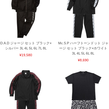
[トップス]
サイズ/バスト/総丈/裾周り/裄丈/袖口
3L/136/78/110/91/22
4L/146/80/120/93/23
5L/156/82/130/95/24
6L/166/84/140/97/25
7L/176/86/150/99/26
8L/186/88/160/101/27
[ボトム]
D.A.D ジャージ セット ブラック×
Mc.S.P ハーフトーンドット ジャ
サイズ/ウエスト(適応)/股下/わたり幅/ヒップ/総丈
シルバー 3L 4L 5L 6L 7L 8L
ージ セット ブラック×ホワイト
3L/95～110/78/38/130/112
3L 4L 5L 6L 8L
¥19,580
4L/105～120/78/40/140/114
5L/115～130/78/42/150/116
¥8,690
6L/125～140/78/44/160/118
7L/135～150/78/46/170/120
8L/145～160/78/48/180/122
単位はcm
※【返品交換について】
返品交換希望の方は、商品到着後1週間以内にご連絡ください。
下着(肌着)やワイシャツは商品の性質上、返品交換不可とさせて頂いております。予め
ご了承くださいませ。
※【ボトムの裾上げをご希望の場合】
裾上げ料金は500円+税となります。