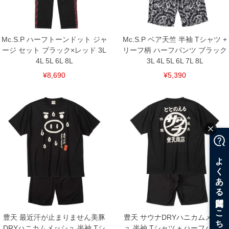
備考欄に股下●cmとご記入下さい。（裾上げ無料対象商品は1本につき税込6,000円以
上の品が対象。1本5,999円以下の商品は有料（500円+税）となります。）
出荷まで約1週間～20日間程お時間を頂く場合がございます。
尚、裾上げした商品は返品・交換不可となりますので、予めご了承下さい。
一部、お直しに対応出来ない商品がございます。(例：裾にファスナーや調節ひもが付
Mc.S.P ハーフトーンドット ジャ
Mc.S.P ベア天竺 半袖 Tシャツ +
いている、極端なデザインが施されている等)
ージ セット ブラック×レッド 3L
リーフ柄 ハーフパンツ ブラック
※商品によって若干のサイズの誤差がございます。また、お客様がご使用の環境（コ
4L 5L 6L 8L
3L 4L 5L 6L 7L 8L
ンピュータ画面）によって、商品の色味が若干異なる場合がございます。予めご了承
¥8,690
¥5,390
ください。
※当店での掲載商品は、実店鋪と在庫を共用しておりますので店頭での売り違い、店
舗からのお取り寄せ等により、お客様にご迷惑をお掛けしてしまう場合がございま
す。そのようなことがない様最大限に努めておりますが、もしあった場合速やかにご
連絡させて頂きますので予めご了承ください。
DETAIL
豊天 最近汗が止まりません美豚
豊天 サウナDRYハニカムメッシ
DRYハニカムメッシュ 半袖 Tシ
ュ 半袖 Tシャツ + ハーフパンツ