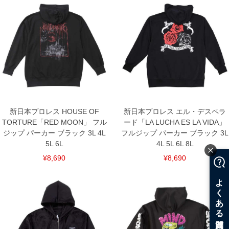
単位はcm
※【返品交換について】
返品交換希望の方は、商品到着後1週間以内にご連絡ください。
下着(肌着)やワイシャツは商品の性質上、返品交換不可とさせて頂いております。予め
ご了承くださいませ。
※【ボトムの裾上げをご希望の場合】
裾上げ料金は500円+税となります。
備考欄に股下●cmとご記入下さい。（裾上げ無料対象商品は1本につき税込6,000円以
上の品が対象。1本5,999円以下の商品は有料（500円+税）となります。）
出荷まで約1週間～20日間程お時間を頂く場合がございます。
尚、裾上げした商品は返品・交換不可となりますので、予めご了承下さい。
一部、お直しに対応出来ない商品がございます。(例：裾にファスナーや調節ひもが付
新日本プロレス HOUSE OF
新日本プロレス エル・デスペラ
いている、極端なデザインが施されている等)
TORTURE「RED MOON」 フル
ード「LA LUCHA ES LA VIDA」
※商品によって若干のサイズの誤差がございます。また、お客様がご使用の環境（コ
ジップ パーカー ブラック 3L 4L
フルジップ パーカー ブラック 3L
ンピュータ画面）によって、商品の色味が若干異なる場合がございます。予めご了承
ください。
5L 6L
4L 5L 6L 8L
※当店での掲載商品は、実店鋪と在庫を共用しておりますので店頭での売り違い、店
¥8,690
¥8,690
舗からのお取り寄せ等により、お客様にご迷惑をお掛けしてしまう場合がございま
す。そのようなことがない様最大限に努めておりますが、もしあった場合速やかにご
連絡させて頂きますので予めご了承ください。
DETAIL