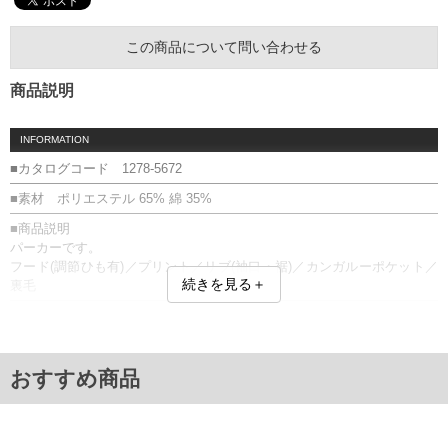
この商品について問い合わせる
商品説明
INFORMATION
■カタログコード 1278-5672
■素材 ポリエステル 65% 綿 35%
■商品説明
パーカーです。
フード(調節ひも有)／プリント／リブ(袖口・裾)／カンガルーポケット／
続きを見る＋
裏毛
■サイズ表
サイズ/バスト/総丈/裾周り/肩幅/袖丈
3L/136/78/110/60/61
4L/146/80/120/62/62
おすすめ商品
5L/156/82/130/64/63
6L/166/84/140/66/64
8L/186/88/160/70/66