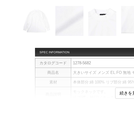
SPEC INFORMATION
カタログコード
1278-5682
商品名
大きいサイズ メンズ EL.FO 無地 モック
素材
本体部分:綿 100% リブ部分:綿 9
モックネックです。
続きを
商品説明
リブ(襟・袖口)／モックネック／
サイ
サイズ
バスト
総丈
3L
120
77