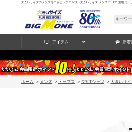
大きいサイズのメンズ専門店ビッグエムワン大きいサイズ メンズ EL.FO 無地 モックネック 
アイテム
新着
ホーム
>
メンズ
>
トップス
>
長袖Tシャツ
>
大きいサイズ 