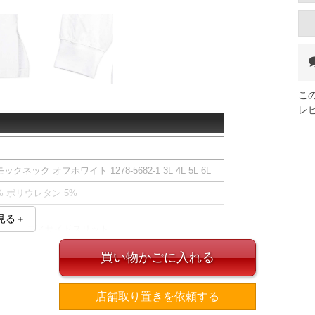
こ
レ
ネック オフホワイト 1278-5682-1 3L 4L 5L 6L
5% ポリウレタン 5%
見る＋
消臭テープ／サイドスリット
買い物かごに入れる
ズ表
裾周り
肩幅
袖丈
店舗取り置きを依頼する
120
56
60