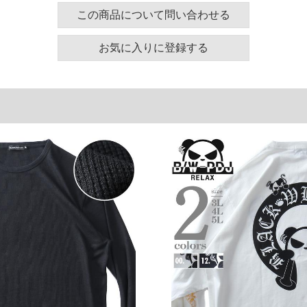
この商品について問い合わせる
130
58
61
140
60
62
お気に入りに登録する
150
62
63
単位はcm
ございます。また、お客様がご使用の環境（コンピュ
干異なる場合がございます。予めご了承ください。
るタグのサイズ表記と異なる場合があります。お取り
下さい。
を共用しておりますので店頭での売り違い、店舗から
惑をお掛けしてしまう場合がございます。そのような
が、もしあった場合速やかにご連絡させて頂きますの
裾上げ無料対象商品は1本につき税込6,000円以上の品
料（500円+税）となります。）
頂く場合がございます。
となりますので、予めご了承下さい。
ざいます。(例：裾にファスナーや調節ひもが付いて