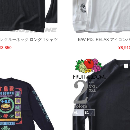
等)
間以内にご連絡ください。
質上、返品交換不可とさせて頂いております。予めご了
フル クルーネック ロング Tシャツ
B/W-PDJ RELAX アイコ
¥3,850
¥8,91