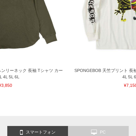
 ヘンリーネック 長袖 Tシャツ カー
SPONGEBOB 天竺プリント 長
L 4L 5L 6L
4L 5L 
¥3,850
¥7,15
スマートフォン
PC