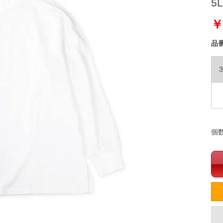
5L
￥
品
3
個