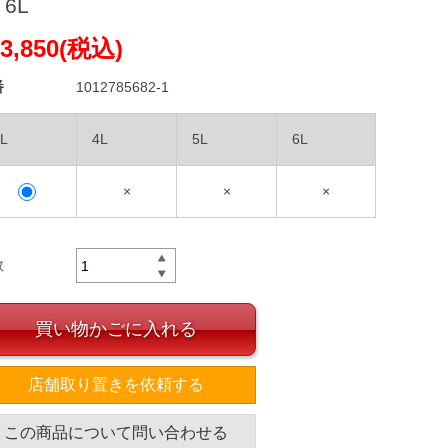
 6L
3,850(税込)
番
1012785682-1
L
4L
5L
6L
×
×
×
数
買い物かごに入れる
店舗取り置きを依頼する
この商品について問い合わせる