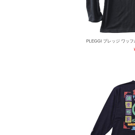
いる、極端なデザインが施されている
※【返品交換について】
返品交換希望の方は、商品到着後1週
下着(肌着)やワイシャツは商品の性
承くださいませ。
PLEGGI プレッジ ワッ
DETAIL