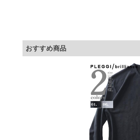
4L
130
78
5L
140
80
6L
150
81
※商品によって若干のサイズの誤差が
おすすめ商品
ータ画面）によって、商品の色味が若
※上記サイズが実際の商品に付いてい
扱い前に商品付属タグの記載もご確認
※当店での掲載商品は、実店鋪と在庫
のお取り寄せ等により、お客様にご迷
ことがない様最大限に努めております
で予めご了承ください。
※【ボトムの裾上げをご希望の場合】
裾上げ料金は500円+税となります。
ご注意
備考欄に股下●cmとご記入下さい。（
が対象。1本5,999円以下の商品は有
出荷まで約1週間～20日間程お時間を
尚、裾上げした商品は返品・交換不可
一部、お直しに対応出来ない商品がご