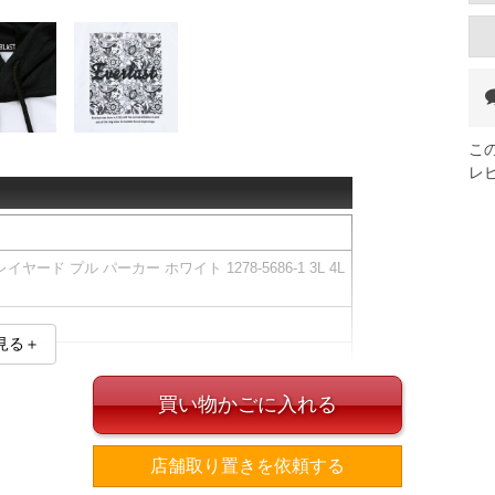
こ
レ
ヤード プル パーカー ホワイト 1278-5686-1 3L 4L
見る＋
た実寸サイズを記載しています。
買い物かごに入れる
ズは適応サイズとなります。
ても乾きやすく、さらりとした着心地です。
店舗取り置きを依頼する