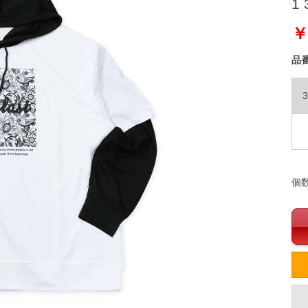
1 
￥
品
3
個