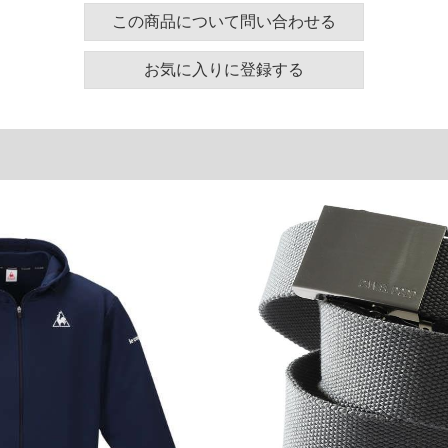
この商品について問い合わせる
Vカット／吸水速乾
お気に入りに登録する
ズ表
裾周り
肩幅
袖丈
116
60
61
128
62
62
136
64
63
146
66
64
単位はcm
ございます。また、お客様がご使用の環境（コンピュ
干異なる場合がございます。予めご了承ください。
るタグのサイズ表記と異なる場合があります。お取り
下さい。
を共用しておりますので店頭での売り違い、店舗から
惑をお掛けしてしまう場合がございます。そのような
が、もしあった場合速やかにご連絡させて頂きますの