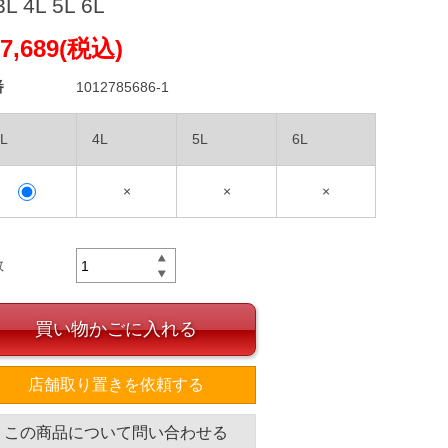
3L 4L 5L 6L
7,689(税込)
番
1012785686-1
L
4L
5L
6L
×
×
×
数
買い物かごに入れる
店舗取り置きを依頼する
この商品について問い合わせる