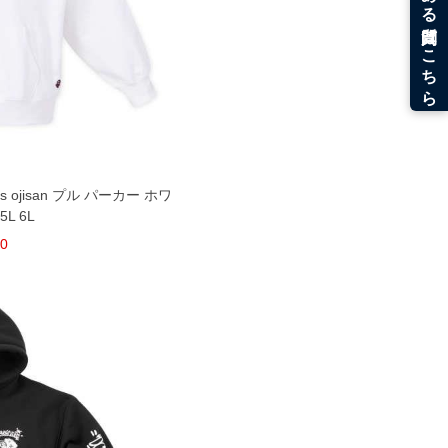
iends ojisan プル パーカー ホワ
5L 6L
80