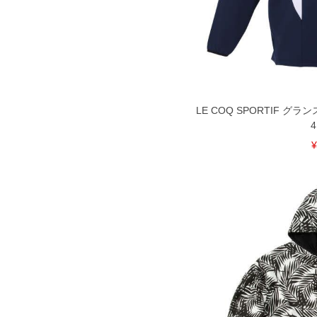
※【ボトムの裾上げをご希望の場合】
裾上げ料金は500円+税となります。
ご注意
備考欄に股下●cmとご記入下さい。（
が対象。1本5,999円以下の商品は有
出荷まで約1週間～20日間程お時間を
尚、裾上げした商品は返品・交換不可
一部、お直しに対応出来ない商品がご
いる、極端なデザインが施されている
LE COQ SPORTIF グラ
4
※【返品交換について】
¥
返品交換希望の方は、商品到着後1週
下着(肌着)やワイシャツは商品の性
承くださいませ。
DETAIL