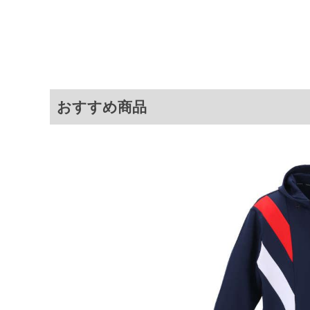
紫外線遮蔽率90%以上
フード(調節ひも有)／プリント／U
サイ
サイズ
バスト
総丈
3L
130
77
おすすめ商品
4L
140
79
5L
150
81
6L
160
83
※商品によって若干のサイズの誤差が
ータ画面）によって、商品の色味が若
※上記サイズが実際の商品に付いてい
扱い前に商品付属タグの記載もご確認
※当店での掲載商品は、実店鋪と在庫
のお取り寄せ等により、お客様にご迷
ことがない様最大限に努めております
で予めご了承ください。