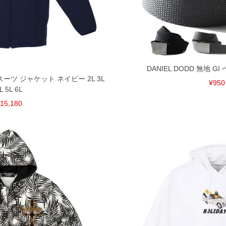
裾上げ無料対象商品は1本につき税込6,000円以上の品
料（500円+税）となります。）
頂く場合がございます。
となりますので、予めご了承下さい。
ざいます。(例：裾にファスナーや調節ひもが付いて
DANIEL DODD 無地 
等)
ンスーツ ジャケット ネイビー 2L 3L
¥950
L 5L 6L
15,180
間以内にご連絡ください。
質上、返品交換不可とさせて頂いております。予めご了