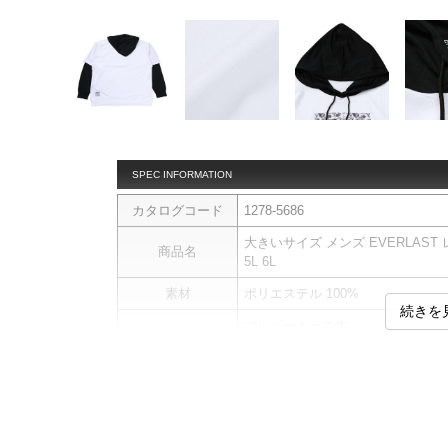
SPEC INFORMATION
カタログコード
1278-5686
大きいサイズ メンズ EVERLAST レイ
商品名
5L 6L
素材
ポリエステル 100%
続きを
プルパーカーです。
【サイズについて】
サイズ表には実際の商品を採寸し
また、商品に表記されているサイ
商品説明
【吸水速乾】
優れた吸水速乾機能で、汗をかい
【UV効果】