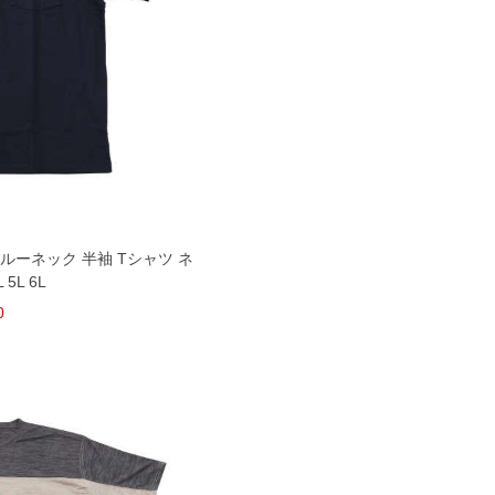
クルーネック 半袖 Tシャツ ネ
 5L 6L
0