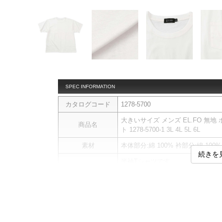
SPEC INFORMATION
カタログコード
1278-5700
大きいサイズ メンズ EL.FO 無地
商品名
ト 1278-5700-1 3L 4L 5L 6L
素材
本体部分:綿 100% 衿部分:綿 10
続きを
半袖Tシャツです。
【衿部二重構造】
商品説明
衿部分は、洗濯をしてもへたりに
胸ポケット／汗染み防止加工／脇
サイ