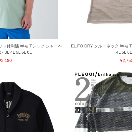
頂く場合がございます。
となりますので、予めご了承下さい。
ざいます。(例：裾にファスナーや調節ひもが付いて
等)
間以内にご連絡ください。
質上、返品交換不可とさせて頂いております。予めご了
ポケット付刺繍 半袖 Tシャツ シャーベ
EL.FO DRY クルーネック 半袖
L 4L 5L 6L 8L
4L 5L 6L
¥3,190
¥2,75