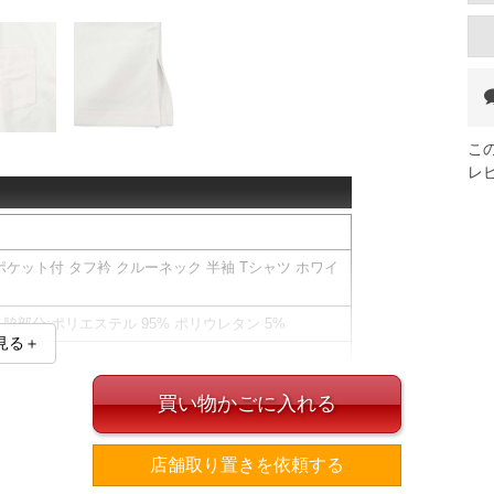
こ
レ
 ポケット付 タフ衿 クルーネック 半袖 Tシャツ ホワイ
0% 脇部分:ポリエステル 95% ポリウレタン 5%
見る＋
くいミルフィーユ構造仕上げ。
買い物かごに入れる
下消臭テープ付／サイドスリット
店舗取り置きを依頼する
ズ表