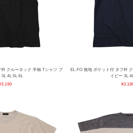
タフ衿 クルーネック 半袖 Tシャツ ブ
EL.FO 無地 ポケット付 タフ衿 
L 4L 5L 6L
イビー 3L 4L
¥3,190
¥3,19