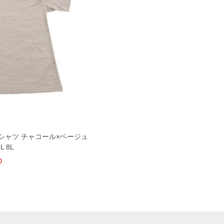
 Tシャツ チャコール×ベージュ
6L 8L
0