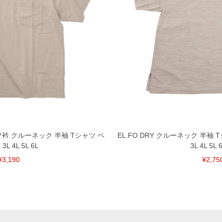
タフ衿 クルーネック 半袖 Tシャツ ベ
EL.FO DRY クルーネック 半袖
L 4L 5L 6L
3L 4L 5L 
¥3,190
¥2,75