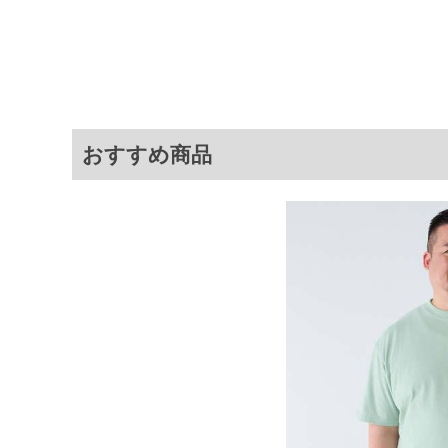
サイズ
バスト
総丈
3L
130
78
4L
140
80
5L
150
81
6L
160
82
おすすめ商品
※商品によって若干のサイズの誤差が
ータ画面）によって、商品の色味が若
※上記サイズが実際の商品に付いてい
扱い前に商品付属タグの記載もご確認
※当店での掲載商品は、実店鋪と在庫
のお取り寄せ等により、お客様にご迷
ことがない様最大限に努めております
で予めご了承ください。
※【ボトムの裾上げをご希望の場合】
裾上げ料金は500円+税となります。
ご注意
備考欄に股下●cmとご記入下さい。（
が対象。1本5,999円以下の商品は有