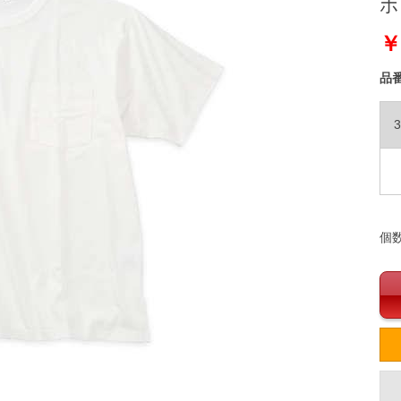
ホワ
￥
品
3
個