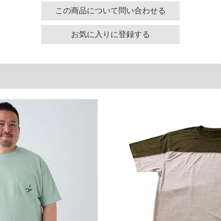
裾周り
肩幅
袖丈
この商品について問い合わせる
130
58
24
お気に入りに登録する
140
60
25
150
62
26
160
64
27
単位はcm
ございます。また、お客様がご使用の環境（コンピュ
干異なる場合がございます。予めご了承ください。
るタグのサイズ表記と異なる場合があります。お取り
下さい。
を共用しておりますので店頭での売り違い、店舗から
惑をお掛けしてしまう場合がございます。そのような
が、もしあった場合速やかにご連絡させて頂きますの
裾上げ無料対象商品は1本につき税込6,000円以上の品
料（500円+税）となります。）