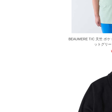
出荷まで約1週間～20日間程お時間を
尚、裾上げした商品は返品・交換不可
一部、お直しに対応出来ない商品がご
いる、極端なデザインが施されている
※【返品交換について】
返品交換希望の方は、商品到着後1週
下着(肌着)やワイシャツは商品の性
承くださいませ。
BEAUMERE T/C 天竺 
ットグリーン 3
DETAIL