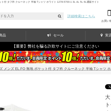
フ衿 クルーネック 半袖 Tシャツ ホワイト 1278-5700-1 3L 4L 5L 6L通販サイト
詳細検索はこちら
お買い
商品
セール
実
【重要】弊社を騙る詐欺サイトにご注意ください
メンズ EL.FO 無地 ポケット付 タフ衿 クルーネック 半袖 Tシャツ ホワイト 12
大
ト