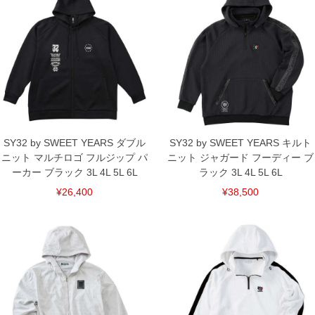
返品交換希望の方は、商品到着後1週間以内にご連絡ください。
下着(肌着)やワイシャツは商品の性質上、返品交換不可とさせて頂いております。予め
ご了承くださいませ。
※【ボトムの裾上げをご希望の場合】
裾上げ料金は500円+税となります。
備考欄に股下●cmとご記入下さい。（裾上げ無料対象商品は1本につき税込6,000円以
上の品が対象。1本5,999円以下の商品は有料（500円+税）となります。）
出荷まで約1週間～20日間程お時間を頂く場合がございます。
尚、裾上げした商品は返品・交換不可となりますので、予めご了承下さい。
一部、お直しに対応出来ない商品がございます。(例：裾にファスナーや調節ひもが付
いている、極端なデザインが施されている等)
SY32 by SWEET YEARS ダブル
SY32 by SWEET YEARS キルト
※商品によって若干のサイズの誤差がございます。また、お客様がご使用の環境（コ
ニット マルチロゴ フルジップ パ
ニット ジャガード フーディー ブ
ンピュータ画面）によって、商品の色味が若干異なる場合がございます。予めご了承
ください。
ーカー ブラック 3L 4L 5L 6L
ラック 3L 4L 5L 6L
※当店での掲載商品は、実店鋪と在庫を共用しておりますので店頭での売り違い、店
¥26,400
¥38,500
舗からのお取り寄せ等により、お客様にご迷惑をお掛けしてしまう場合がございま
す。そのようなことがない様最大限に努めておりますが、もしあった場合速やかにご
連絡させて頂きますので予めご了承ください。
DETAIL