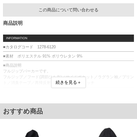
この商品について問い合わせる
商品説明
INFORMATION
■カタログコード 1278-6120
■素材 ポリエステル 91% ポリウレタン 9%
■商品説明
フルジップパーカーです。
フルジップ／フード(調節ひも有)／サイドポケット／ラグラン袖／プリン
続きを見る＋
ト／消臭テープ／再帰反射ピスネーム／ストレッチ
■サイズ表
サイズ/バスト/総丈/裾周り/裄丈/袖口
3L/136/78/130/91/22
4L/146/80/140/93/22
おすすめ商品
5L/156/82/150/95/24
6L/166/84/160/97/24
単位はcm
※【返品交換について】