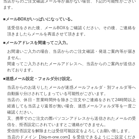
当店からのご注文確認メール等が届かない場合、下記の可能性がござい
ます。
■メールBOXがいっぱいになっている。
送受信をされた後、メールBOXをご確認ください。その後、ご連絡を
頂きましたらメールを再送させて頂きます。
■メールアドレスを間違ってご入力。
お間違いご入力の場合、当店からのご注文確認・発送ご案内等が届き
ません。
間違ってご入力されたメールアドレスへ、当店からのご案内が送信さ
れております。
■迷惑メール設定・フォルダ分け設定。
当店からのお送りしたメールが迷惑メールフォルダ・別フォルダ等へ
自動振り分けされてしまっている可能性がございます。
当店の、休日・営業時間外を除きご注文やご連絡をされて24時間以上
経過しても当店より返答が無い場合、迷惑メールフォルダ等を一度ご
確認ください。
又、携帯でのご注文の際パソコンアドレスから送信されたメールの受
信を、拒否設定にされていますとご連絡ができません。
受信拒否設定を解除または受信可能設定をよろしくお願い致します。
当店のドメイン【big-m-one.com】を受信できるようにご設定くださ