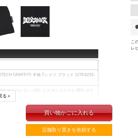
こ
レ
CH GRAFFITI 半袖 Tシャツ ブラック 1278-6233-
6% ポリウレタン 19% リブ:ポリエステル 95% ポリ
見る＋
AFFITI半袖Tシャツです。＜/h2＞
買い物かごに入れる
ックプリントが目を引く、水陸両用のクルーネックシャ
ールなど水辺でのアクティビティにも最適です。
店舗取り置きを依頼する