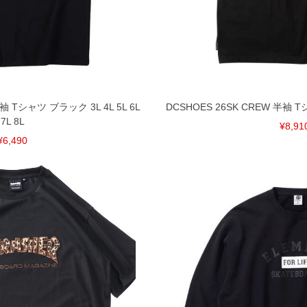
ございます。また、お客様がご使用の環境（コンピュ
干異なる場合がございます。予めご了承ください。
るタグのサイズ表記と異なる場合があります。お取り
下さい。
を共用しておりますので店頭での売り違い、店舗から
惑をお掛けしてしまう場合がございます。そのような
が、もしあった場合速やかにご連絡させて頂きますの
 Tシャツ ブラック 3L 4L 5L 6L
DCSHOES 26SK CREW 半袖 Tシ
7L 8L
¥8,91
¥6,490
裾上げ無料対象商品は1本につき税込6,000円以上の品
料（500円+税）となります。）
頂く場合がございます。
となりますので、予めご了承下さい。
ざいます。(例：裾にファスナーや調節ひもが付いて
等)
間以内にご連絡ください。
質上、返品交換不可とさせて頂いております。予めご了