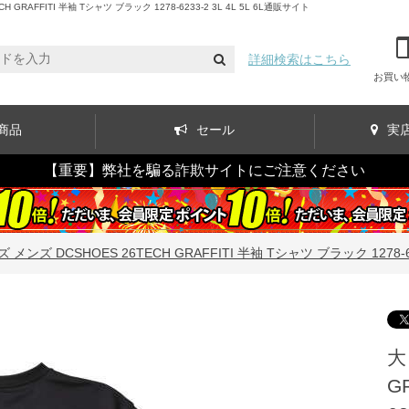
FITI 半袖 Tシャツ ブラック 1278-6233-2 3L 4L 5L 6L通販サイト
詳細検索はこちら
お買い
商品
セール
実
【重要】弊社を騙る詐欺サイトにご注意ください
ンズ DCSHOES 26TECH GRAFFITI 半袖 Tシャツ ブラック 1278-6233
大
G