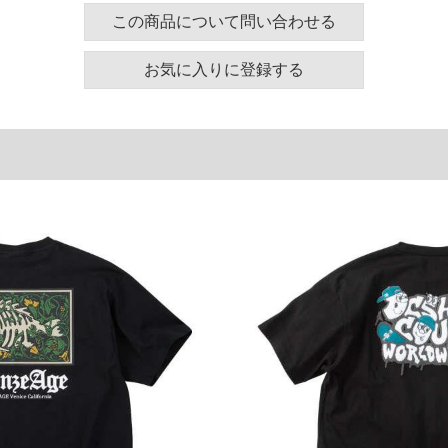
応
この商品について問い合わせる
もさらりと快適
能付き
た着心地
お気に入りに登録する
く快適
とした生地
感／吸水速乾／水陸両用／ストレッチ／プリント
ズ表
裾周り
肩幅
袖丈
130
58
24
140
60
25
150
62
26
160
64
27
単位はcm