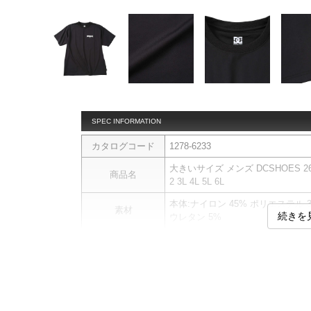
SPEC INFORMATION
カタログコード
1278-6233
大きいサイズ メンズ DCSHOES 26TE
商品名
2 3L 4L 5L 6L
本体:ナイロン 45% ポリエステル 3
素材
続きを
ウレタン 5%
＜h2＞DCSHOESの26TECH GR
■デザイン
フェスTシャツのようなグラフィ
ツ。
日常使いはもちろん、ビーチやプ
■素材・機能