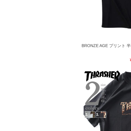
※商品によって若干のサイズの誤差が
ータ画面）によって、商品の色味が若
※上記サイズが実際の商品に付いてい
扱い前に商品付属タグの記載もご確認
※当店での掲載商品は、実店鋪と在庫
のお取り寄せ等により、お客様にご迷
ことがない様最大限に努めております
で予めご了承ください。
BRONZE AGE プリント 半袖
※【ボトムの裾上げをご希望の場合】
裾上げ料金は500円+税となります。
ご注意
備考欄に股下●cmとご記入下さい。（
が対象。1本5,999円以下の商品は有
出荷まで約1週間～20日間程お時間を
尚、裾上げした商品は返品・交換不可
一部、お直しに対応出来ない商品がご
いる、極端なデザインが施されている
※【返品交換について】
返品交換希望の方は、商品到着後1週
下着(肌着)やワイシャツは商品の性
承くださいませ。