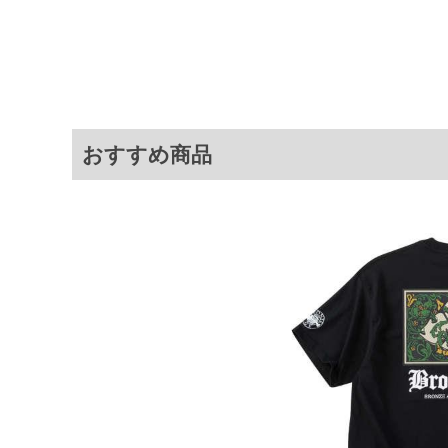
・水陸両用で、幅広いシーンに対
・吸水速乾性があり、汗をかいて
商品説明
・UPF50+のUVプロテクション機
・接触冷感による、ひんやりとし
・ストレッチ性があり、動きやす
・ほどよいハリ感のあるしっかり
＝＝＝＝＝＝＝＝＝＝＝＝
透け感：無し
おすすめ商品
＝＝＝＝＝＝＝＝＝＝＝＝
UVカット(UPF50+)／接触冷
サイ
サイズ
バスト
総丈
3L
130
78
4L
140
80
5L
150
82
6L
160
84