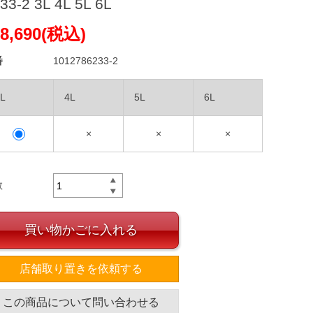
33-2 3L 4L 5L 6L
8,690(税込)
番
1012786233-2
L
4L
5L
6L
×
×
×
数
買い物かごに入れる
店舗取り置きを依頼する
この商品について問い合わせる