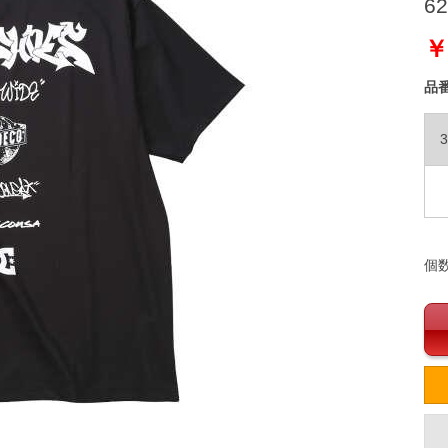
62
￥
品
3
個