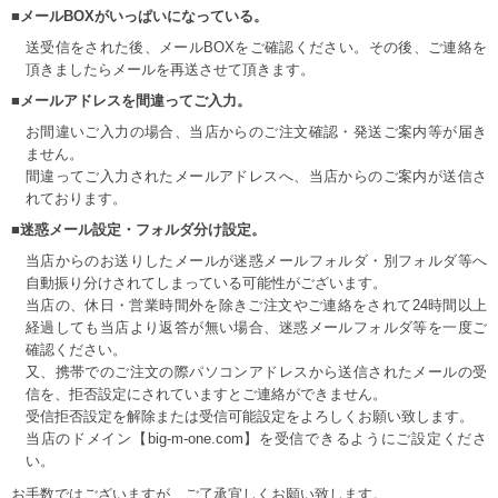
■メールBOXがいっぱいになっている。
送受信をされた後、メールBOXをご確認ください。その後、ご連絡を
頂きましたらメールを再送させて頂きます。
■メールアドレスを間違ってご入力。
お間違いご入力の場合、当店からのご注文確認・発送ご案内等が届き
ません。
間違ってご入力されたメールアドレスへ、当店からのご案内が送信さ
れております。
■迷惑メール設定・フォルダ分け設定。
当店からのお送りしたメールが迷惑メールフォルダ・別フォルダ等へ
自動振り分けされてしまっている可能性がございます。
当店の、休日・営業時間外を除きご注文やご連絡をされて24時間以上
経過しても当店より返答が無い場合、迷惑メールフォルダ等を一度ご
確認ください。
又、携帯でのご注文の際パソコンアドレスから送信されたメールの受
信を、拒否設定にされていますとご連絡ができません。
受信拒否設定を解除または受信可能設定をよろしくお願い致します。
当店のドメイン【big-m-one.com】を受信できるようにご設定くださ
い。
お手数ではございますが、ご了承宜しくお願い致します。