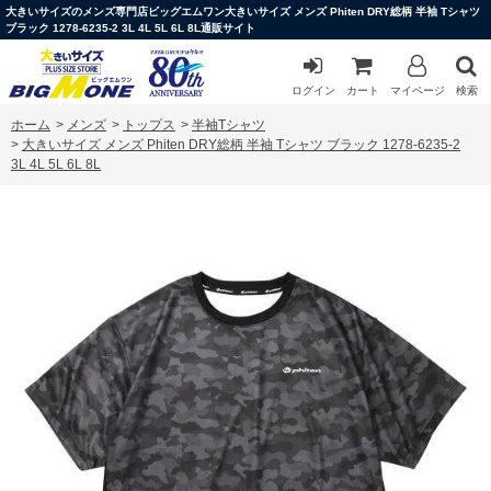
大きいサイズのメンズ専門店ビッグエムワン大きいサイズ メンズ Phiten DRY総柄 半袖 Tシャツ
ブラック 1278-6235-2 3L 4L 5L 6L 8L通販サイト
ログイン
カート
マイページ
検索
ホーム
>
メンズ
>
トップス
>
半袖Tシャツ
>
大きいサイズ メンズ Phiten DRY総柄 半袖 Tシャツ ブラック 1278-6235-2
3L 4L 5L 6L 8L