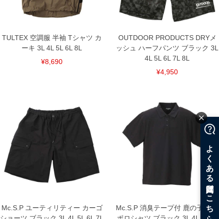
上の品が対象。1本5,999円以下の商品は有料（500円+税）となります。）
出荷まで約1週間～20日間程お時間を頂く場合がございます。
尚、裾上げした商品は返品・交換不可となりますので、予めご了承下さい。
一部、お直しに対応出来ない商品がございます。(例：裾にファスナーや調節ひもが付
いている、極端なデザインが施されている等)
TULTEX 空調服 半袖 Tシャツ カ
OUTDOOR PRODUCTS DRYメ
ーキ 3L 4L 5L 6L 8L
ッシュ ハーフパンツ ブラック 3L
※商品によって若干のサイズの誤差がございます。また、お客様がご使用の環境（コ
ンピュータ画面）によって、商品の色味が若干異なる場合がございます。予めご了承
4L 5L 6L 7L 8L
¥8,690
ください。
※当店での掲載商品は、実店鋪と在庫を共用しておりますので店頭での売り違い、店
¥4,950
舗からのお取り寄せ等により、お客様にご迷惑をお掛けしてしまう場合がございま
す。そのようなことがない様最大限に努めておりますが、もしあった場合速やかにご
連絡させて頂きますので予めご了承ください。
DETAIL
Mc.S.P ユーティリティー カーゴ
Mc.S.P 消臭テープ付 鹿の子 半袖
ショーツ ブラック 3L 4L 5L 6L 7L
ポロシャツ ブラック 3L 4L 5L 6L