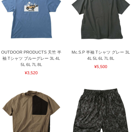
＝＝＝＝＝＝＝＝＝＝＝＝
■その他
【AQUA TITAN(アクアチタン)】
ファイテンの水溶化メタル技術により、チタンをナノレベルで水中に分
散したものです。
この技術を用いた製品を身につけることにより、心身を本来のリラック
ス状態へとサポートします。
プリント／DRY／吸汗速乾／再帰反射／アクアチタン(襟裏テープ部分)
■サイズ表
OUTDOOR PRODUCTS 天竺 半
Mc.S.P 半袖 Tシャツ グレー 3L
サイズ/バスト/総丈/裾周り/肩幅/袖丈
袖 Tシャツ ブルーグレー 3L 4L
4L 5L 6L 7L 8L
3L/130/78/130/58/24
5L 6L 7L 8L
¥5,500
4L/140/80/140/60/25
5L/150/82/150/62/26
¥3,520
6L/160/84/160/64/27
8L/180/88/180/68/29
単位はcm
※【返品交換について】
返品交換希望の方は、商品到着後1週間以内にご連絡ください。
下着(肌着)やワイシャツは商品の性質上、返品交換不可とさせて頂いております。予め
ご了承くださいませ。
※【ボトムの裾上げをご希望の場合】
裾上げ料金は500円+税となります。
備考欄に股下●cmとご記入下さい。（裾上げ無料対象商品は1本につき税込6,000円以