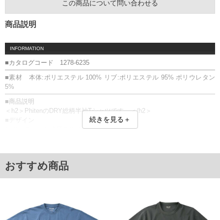
この商品について問い合わせる
商品説明
INFORMATION
■カタログコード 1278-6235
■素材 本体:ポリエステル 100% リブ:ポリエステル 95% ポリウレタン
5%
■商品説明
＜h2＞PhitenのDRY総柄半袖Tシャツです。＜/h2＞
続きを見る＋
■デザイン
スポーティーな総柄デザインが印象的な半袖Tシャツ。
動きやすいシルエットで、スポーツからデイリーまで幅広く活躍しま
す。
■素材・機能
おすすめ商品
・吸汗速乾機能付きのDRY素材を使用
・汗をかいてもさらっと快適な着心地
・Phiten独自のアクアチタン加工を施したテープを襟部分に使用
・リラックス感のある快適な着用感をサポート
＝＝＝＝＝＝＝＝＝＝＝＝
透け感：無し