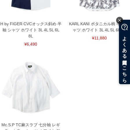
DETAIL
H by FIGER CVCオックス斜め 半
KARL KANI ボタニカル柄 半袖 シ
袖 シャツ ホワイト 3L 4L 5L 6L
ャツ ホワイト 3L 4L 5L 6L 8L
8L
¥11,880
¥6,490
Mc.S.P TC麻スラブ 七分袖 レギ