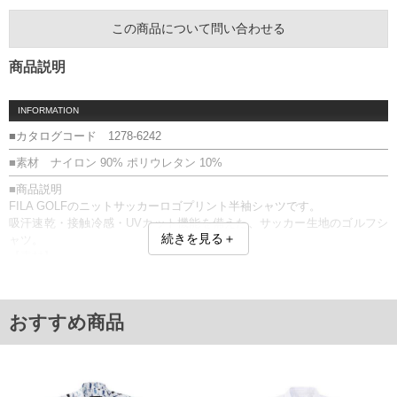
この商品について問い合わせる
商品説明
INFORMATION
■カタログコード 1278-6242
■素材 ナイロン 90% ポリウレタン 10%
■商品説明
FILA GOLFのニットサッカーロゴプリント半袖シャツです。
吸汗速乾・接触冷感・UVカット機能を備えた、サッカー生地のゴルフシ
続きを見る＋
ャツ。
【素材】
収縮率の異なるタテ糸を組み合わせて織ることで、表面に凹凸を出した
素材。
凹凸により肌との接地面が少なく、汗をかいてもサラッとした清涼感の
おすすめ商品
ある肌触り。
刺繍／段違いサイドスリット／総柄／ストレッチ／吸汗速乾／UVカット
(UPF50+)／接触冷感／プリント
■サイズ表