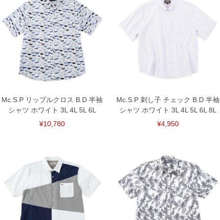
サイズ/バスト/総丈/裾周り/肩幅/袖丈
3L/130/78/130/58/24
4L/140/80/140/60/25
5L/150/82/150/62/26
単位はcm
※【返品交換について】
返品交換希望の方は、商品到着後1週間以内にご連絡ください。
下着(肌着)やワイシャツは商品の性質上、返品交換不可とさせて頂いております。予め
ご了承くださいませ。
※【ボトムの裾上げをご希望の場合】
裾上げ料金は500円+税となります。
Mc.S.P リップルクロス B.D 半袖
Mc.S.P 刺し子 チェック B.D 半袖
備考欄に股下●cmとご記入下さい。（裾上げ無料対象商品は1本につき税込6,000円以
シャツ ホワイト 3L 4L 5L 6L
シャツ ホワイト 3L 4L 5L 6L 8L
上の品が対象。1本5,999円以下の商品は有料（500円+税）となります。）
出荷まで約1週間～20日間程お時間を頂く場合がございます。
¥10,780
¥4,950
尚、裾上げした商品は返品・交換不可となりますので、予めご了承下さい。
一部、お直しに対応出来ない商品がございます。(例：裾にファスナーや調節ひもが付
いている、極端なデザインが施されている等)
※商品によって若干のサイズの誤差がございます。また、お客様がご使用の環境（コ
ンピュータ画面）によって、商品の色味が若干異なる場合がございます。予めご了承
ください。
※当店での掲載商品は、実店鋪と在庫を共用しておりますので店頭での売り違い、店
舗からのお取り寄せ等により、お客様にご迷惑をお掛けしてしまう場合がございま
す。そのようなことがない様最大限に努めておりますが、もしあった場合速やかにご
連絡させて頂きますので予めご了承ください。