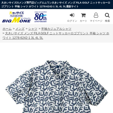
大きいサイズのメンズ専門店ビッグエムワン大きいサイズ メンズ FILA GOLF ニットサッカーロ
ゴプリント 半袖 シャツ ホワイト 1278-6242-1 3L 4L 5L通販サイト
ログイン
カート
マイページ
検索
ホーム
>
メンズ
>
シャツ
>
半袖カジュアルシャツ
>
大きいサイズ メンズ FILA GOLF ニットサッカーロゴプリント 半袖 シャツ ホ
ワイト 1278-6242-1 3L 4L 5L