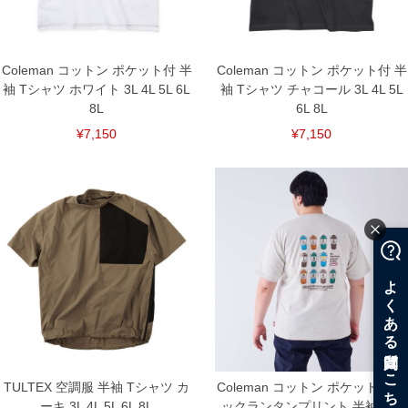
ください。
※当店での掲載商品は、実店鋪と在庫を共用しておりますので店頭での売り違い、店
舗からのお取り寄せ等により、お客様にご迷惑をお掛けしてしまう場合がございま
す。そのようなことがない様最大限に努めておりますが、もしあった場合速やかにご
Coleman コットン ポケット付 半
Coleman コットン ポケット付 半
連絡させて頂きますので予めご了承ください。
袖 Tシャツ ホワイト 3L 4L 5L 6L
袖 Tシャツ チャコール 3L 4L 5L
8L
6L 8L
DETAIL
¥7,150
¥7,150
TULTEX 空調服 半袖 Tシャツ カ
Coleman コットン ポケット付 バ
ーキ 3L 4L 5L 6L 8L
ックランタンプリント 半袖 Tシ