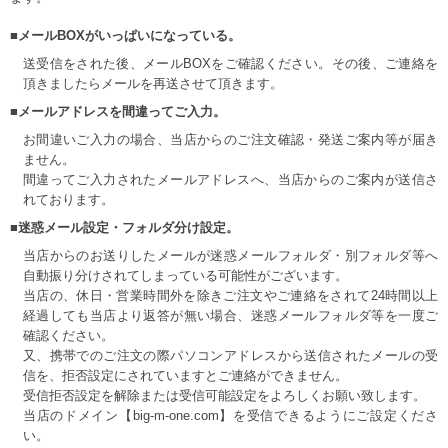
■メールBOXがいっぱいになっている。
送受信をされた後、メールBOXをご確認ください。その後、ご連絡を
頂きましたらメールを再送させて頂きます。
■メールアドレスを間違ってご入力。
お間違いご入力の場合、当店からのご注文確認・発送ご案内等が届き
ません。
間違ってご入力されたメールアドレスへ、当店からのご案内が送信さ
れております。
■迷惑メール設定・フォルダ分け設定。
当店からのお送りしたメールが迷惑メールフォルダ・別フォルダ等へ
自動振り分けされてしまっている可能性がございます。
当店の、休日・営業時間外を除きご注文やご連絡をされて24時間以上
経過しても当店より返答が無い場合、迷惑メールフォルダ等を一度ご
確認ください。
又、携帯でのご注文の際パソコンアドレスから送信されたメールの受
信を、拒否設定にされていますとご連絡ができません。
受信拒否設定を解除または受信可能設定をよろしくお願い致します。
当店のドメイン【big-m-one.com】を受信できるようにご設定くださ
い。