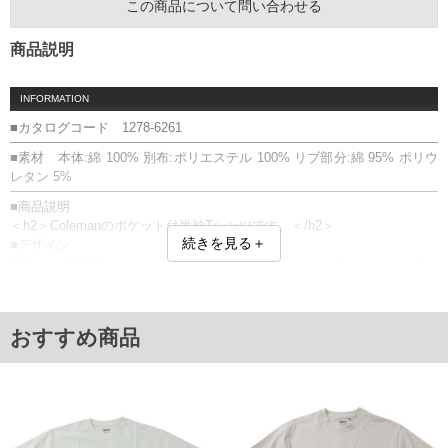
この商品について問い合わせる
商品説明
INFORMATION
■カタログコード 1278-6261
■素材 本体:綿 100% 別布:ポリエステル 100% リブ部分:綿 95% ポリウ
レタン 5%
■商品説明
＜h2＞Colemanのポケット付半袖Tシャツです。＜/h2＞
続きを見る＋
■デザイン
胸元には異素材のフラップポケットを配し、アウトドアテイストを感じ
させるデザイン。
背面には存在感のあるランタンプリントを施し、アウトドアブランドら
しい雰囲気を楽しめるアイテムです。
おすすめ商品
■素材・機能
・綿100％素材ならではの、やさしく柔らかな肌触り
・吸湿性があり、汗ばむ季節も快適に着用可能
・胸ポケット付きで、小物収納にも便利
＝＝＝＝＝＝＝＝＝＝＝＝
透け感：無し