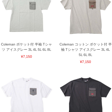
＝＝＝＝＝＝＝＝＝＝＝＝
胸フラップポケット／刺繍／プリント
■サイズ表
サイズ/バスト/総丈/裾周り/肩幅/袖丈
3L/130/78/130/58/24
4L/140/80/140/60/25
5L/150/82/150/62/26
6L/160/84/160/64/27
8L/180/88/180/68/29
Coleman ポケット付 半袖 Tシャ
Coleman コットン ポケット付 半
単位はcm
ツ アイスグレー 3L 4L 5L 6L 8L
袖 Tシャツ アイスグレー 3L 4L
※【返品交換について】
5L 6L 8L
¥7,150
返品交換希望の方は、商品到着後1週間以内にご連絡ください。
¥7,150
下着(肌着)やワイシャツは商品の性質上、返品交換不可とさせて頂いております。予め
ご了承くださいませ。
※【ボトムの裾上げをご希望の場合】
裾上げ料金は500円+税となります。
備考欄に股下●cmとご記入下さい。（裾上げ無料対象商品は1本につき税込6,000円以
上の品が対象。1本5,999円以下の商品は有料（500円+税）となります。）
出荷まで約1週間～20日間程お時間を頂く場合がございます。
尚、裾上げした商品は返品・交換不可となりますので、予めご了承下さい。
一部、お直しに対応出来ない商品がございます。(例：裾にファスナーや調節ひもが付
いている、極端なデザインが施されている等)
※商品によって若干のサイズの誤差がございます。また、お客様がご使用の環境（コ
ンピュータ画面）によって、商品の色味が若干異なる場合がございます。予めご了承