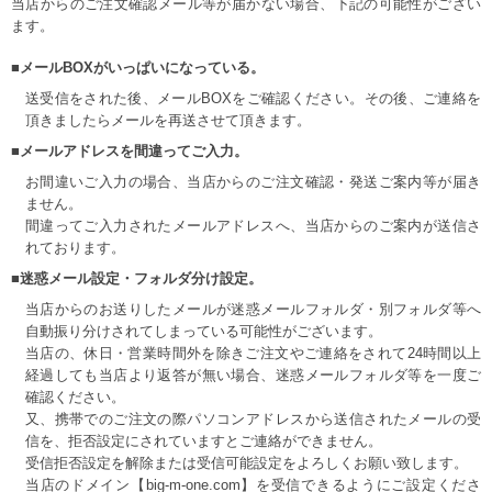
当店からのご注文確認メール等が届かない場合、下記の可能性がござい
ます。
■メールBOXがいっぱいになっている。
送受信をされた後、メールBOXをご確認ください。その後、ご連絡を
頂きましたらメールを再送させて頂きます。
■メールアドレスを間違ってご入力。
お間違いご入力の場合、当店からのご注文確認・発送ご案内等が届き
ません。
間違ってご入力されたメールアドレスへ、当店からのご案内が送信さ
れております。
■迷惑メール設定・フォルダ分け設定。
当店からのお送りしたメールが迷惑メールフォルダ・別フォルダ等へ
自動振り分けされてしまっている可能性がございます。
当店の、休日・営業時間外を除きご注文やご連絡をされて24時間以上
経過しても当店より返答が無い場合、迷惑メールフォルダ等を一度ご
確認ください。
又、携帯でのご注文の際パソコンアドレスから送信されたメールの受
信を、拒否設定にされていますとご連絡ができません。
受信拒否設定を解除または受信可能設定をよろしくお願い致します。
当店のドメイン【big-m-one.com】を受信できるようにご設定くださ