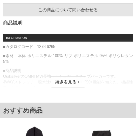
この商品について問い合わせる
商品説明
INFORMATION
■カタログコード 1278-6265
■素材 本体:ポリエステル 100% リブ:ポリエステル 95% ポリウレタン
5%
■商品説明
QuiksilverのOMNI MW長袖ラッシュガードジップパーカーです。
続きを見る＋
4WAYストレッチ・吸水速乾・接触冷感・UPF50+機能を備えた、機能性
豊かなラッシュガード。
劣化に強く、ハリ感のある生地を採用することで、きれいなシルエット
をキープ。
フルジップ／フード／サイドポケット(ファスナー有)／リブ(袖口・裾)／
おすすめ商品
プリント／UVカット(UPF50+)／4WAYストレッチ／速乾／接触冷感
■サイズ表
サイズ/バスト/総丈/裾周り/肩幅/袖丈
3L/136/78/110/60/61