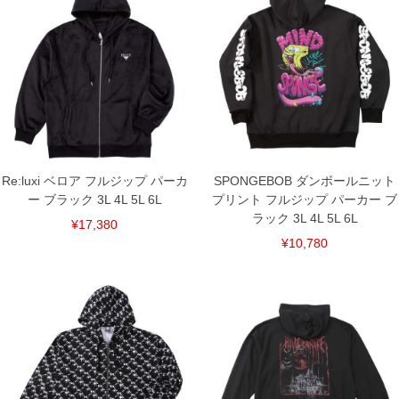
4L/146/80/120/62/62
5L/156/82/130/64/63
6L/166/84/140/66/64
単位はcm
※【返品交換について】
返品交換希望の方は、商品到着後1週間以内にご連絡ください。
下着(肌着)やワイシャツは商品の性質上、返品交換不可とさせて頂いております。予め
ご了承くださいませ。
※【ボトムの裾上げをご希望の場合】
裾上げ料金は500円+税となります。
備考欄に股下●cmとご記入下さい。（裾上げ無料対象商品は1本につき税込6,000円以
Re:luxi ベロア フルジップ パーカ
SPONGEBOB ダンボールニット
上の品が対象。1本5,999円以下の商品は有料（500円+税）となります。）
ー ブラック 3L 4L 5L 6L
プリント フルジップ パーカー ブ
出荷まで約1週間～20日間程お時間を頂く場合がございます。
ラック 3L 4L 5L 6L
尚、裾上げした商品は返品・交換不可となりますので、予めご了承下さい。
¥17,380
一部、お直しに対応出来ない商品がございます。(例：裾にファスナーや調節ひもが付
¥10,780
いている、極端なデザインが施されている等)
※商品によって若干のサイズの誤差がございます。また、お客様がご使用の環境（コ
ンピュータ画面）によって、商品の色味が若干異なる場合がございます。予めご了承
ください。
※当店での掲載商品は、実店鋪と在庫を共用しておりますので店頭での売り違い、店
舗からのお取り寄せ等により、お客様にご迷惑をお掛けしてしまう場合がございま
す。そのようなことがない様最大限に努めておりますが、もしあった場合速やかにご
連絡させて頂きますので予めご了承ください。