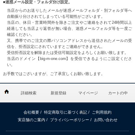
■迷惑メール設定・フォルダ分け設定。
当店からのお送りしたメールが迷惑メールフォルダ・別フォルダ等へ
自動振り分けされてしまっている可能性がございます。
当店の、休日・営業時間外を除きご注文やご連絡をされて24時間以上
経過しても当店より返答が無い場合、迷惑メールフォルダ等を一度ご
確認ください。
又、携帯でのご注文の際パソコンアドレスから送信されたメールの受
信を、拒否設定にされていますとご連絡ができません。
受信拒否設定を解除または受信可能設定をよろしくお願い致します。
当店のドメイン【big-m-one.com】を受信できるようにご設定くださ
い。
お手数ではございますが、ご了承宜しくお願い致します。
詳細検索
新規登録
マイページ
カートの中
会社概要
/
特定商取引に基づく表記
/
ご利用規約
実店舗のご案内
/
プライバシーポリシー
/
お問い合わせ