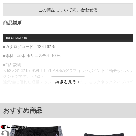
この商品について問い合わせる
商品説明
INFORMATION
■カタログコード 1278-6275
■素材 本体:ポリエステル 100%
■商品説明
＜h2＞SY32 by SWEET YEARSのグラフィックポイント半袖モックネッ
クシャツです。＜/h2＞
続きを見る＋
通気性に優れた軽量メッシュ生地を使用した、モックネックタイプのゴ
ルフウェア。
吸水速乾機能を備え、ラウンド中に汗をかいても快適な着心地をキープ
します。
背面にシルバープリントでブランドロゴを配し、洗練された印象に仕上
おすすめ商品
げた一着です。
モックネック／プリント／ラグラン袖／サイドスリット／メッシュ／通
気性／吸水速乾／軽量
■サイズ表