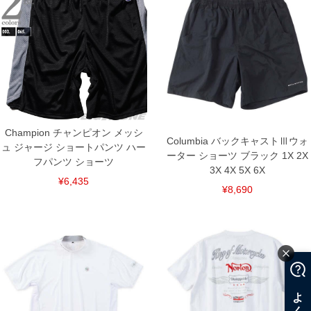
サイズ/バスト/総丈/裾周り/裄丈/袖口
3L/130/78/130/53/42
4L/140/80/140/55/44
5L/150/82/150/57/44
6L/160/84/160/59/46
単位はcm
※【返品交換について】
返品交換希望の方は、商品到着後1週間以内にご連絡ください。
下着(肌着)やワイシャツは商品の性質上、返品交換不可とさせて頂いております。予め
ご了承くださいませ。
Champion チャンピオン メッシ
Columbia バックキャストⅢウォ
※【ボトムの裾上げをご希望の場合】
ュ ジャージ ショートパンツ ハー
裾上げ料金は500円+税となります。
ーター ショーツ ブラック 1X 2X
フパンツ ショーツ
備考欄に股下●cmとご記入下さい。（裾上げ無料対象商品は1本につき税込6,000円以
3X 4X 5X 6X
上の品が対象。1本5,999円以下の商品は有料（500円+税）となります。）
¥6,435
出荷まで約1週間～20日間程お時間を頂く場合がございます。
¥8,690
尚、裾上げした商品は返品・交換不可となりますので、予めご了承下さい。
一部、お直しに対応出来ない商品がございます。(例：裾にファスナーや調節ひもが付
いている、極端なデザインが施されている等)
※商品によって若干のサイズの誤差がございます。また、お客様がご使用の環境（コ
ンピュータ画面）によって、商品の色味が若干異なる場合がございます。予めご了承
ください。
※当店での掲載商品は、実店鋪と在庫を共用しておりますので店頭での売り違い、店
舗からのお取り寄せ等により、お客様にご迷惑をお掛けしてしまう場合がございま
す。そのようなことがない様最大限に努めておりますが、もしあった場合速やかにご
連絡させて頂きますので予めご了承ください。