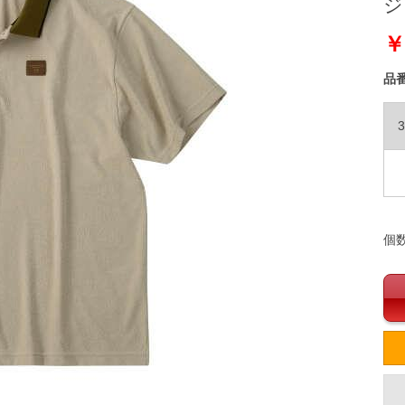
ジュ
￥
品
3
個