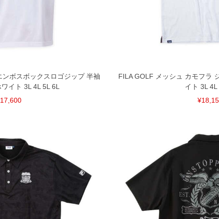
裾上げ無料対象商品は1本につき税込6,000円以上の品
料（500円+税）となります。）
頂く場合がございます。
となりますので、予めご了承下さい。
ざいます。(例：裾にファスナーや調節ひもが付いて
等)
間以内にご連絡ください。
ARS エンボスボックスロゴジップ 半袖
FILA GOLF メッシュ カモフラ
質上、返品交換不可とさせて頂いております。予めご了
ト 3L 4L 5L 6L
イト 3L 4L 
17,600
¥18,1