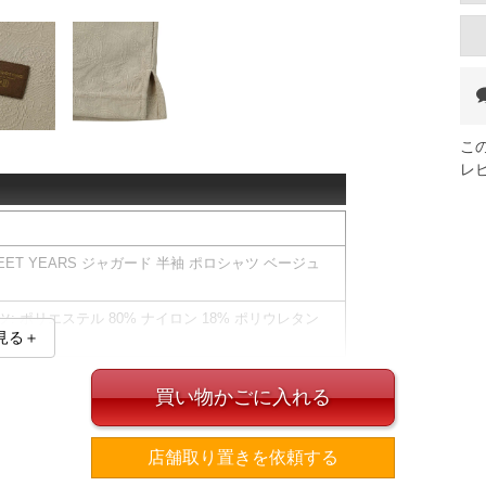
こ
レ
WEET YEARS ジャガード 半袖 ポロシャツ ベージュ
ツ: ポリエステル 80% ナイロン 18% ポリウレタン
見る＋
ARSのジャガード半袖ポロシャツです。＜/h2＞
細な模様が、高級感漂う大人の余裕を演出。
買い物かごに入れる
ンでもさらりと快適な着心地をキープします。
イン性と機能性を兼ね備えた一着です。
速乾
店舗取り置きを依頼する