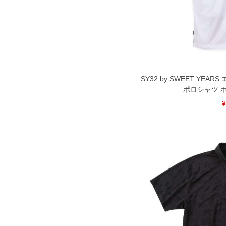
備考欄に股下●cmとご記入下さい。（
が対象。1本5,999円以下の商品は有
出荷まで約1週間～20日間程お時間を
尚、裾上げした商品は返品・交換不可
一部、お直しに対応出来ない商品がご
いる、極端なデザインが施されている
※【返品交換について】
返品交換希望の方は、商品到着後1週
SY32 by SWEET YE
下着(肌着)やワイシャツは商品の性
ポロシャツ ホワイ
承くださいませ。
¥
DETAIL