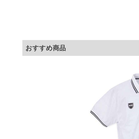
サイ
サイズ
バスト
総丈
3L
130
78
4L
140
80
5L
150
82
おすすめ商品
6L
160
84
※商品によって若干のサイズの誤差が
ータ画面）によって、商品の色味が若
※上記サイズが実際の商品に付いてい
扱い前に商品付属タグの記載もご確認
※当店での掲載商品は、実店鋪と在庫
のお取り寄せ等により、お客様にご迷
ことがない様最大限に努めております
で予めご了承ください。
※【ボトムの裾上げをご希望の場合】
裾上げ料金は500円+税となります。
ご注意