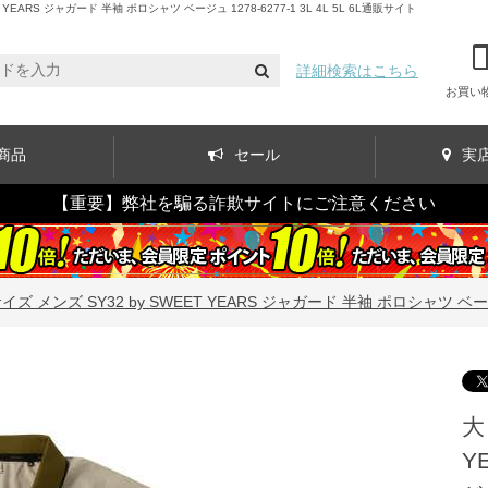
S ジャガード 半袖 ポロシャツ ベージュ 1278-6277-1 3L 4L 5L 6L通販サイト
詳細検索はこちら
お買い
商品
セール
実
【重要】弊社を騙る詐欺サイトにご注意ください
ズ メンズ SY32 by SWEET YEARS ジャガード 半袖 ポロシャツ ベージュ 12
大
Y