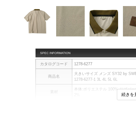
SPEC INFORMATION
カタログコード
1278-6277
大きいサイズ メンズ SY32 by S
商品名
1278-6277-1 3L 4L 5L 6L
本体:ポリエステル 100% リブパー
素材
続きを
2%
＜h2＞SY32 by SWEET YE
ジャガード織りによる立体的で繊
商品説明
吸水速乾機能を備え、汗ばむシー
肌触りの良い上質な質感で、デザ
サイドスリット／ワッペン／吸水