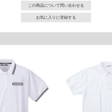
ズ表
この商品について問い合わせる
裾周り
肩幅
袖丈
お気に入りに登録する
130
58
24
140
60
25
150
62
26
160
64
27
単位はcm
ございます。また、お客様がご使用の環境（コンピュ
干異なる場合がございます。予めご了承ください。
るタグのサイズ表記と異なる場合があります。お取り
下さい。
を共用しておりますので店頭での売り違い、店舗から
惑をお掛けしてしまう場合がございます。そのような
が、もしあった場合速やかにご連絡させて頂きますの