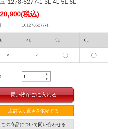
 1278-6277-1 3L 4L 5L 6L
20,900(税込)
番
1012786277-1
L
4L
5L
6L
×
×
数
買い物かごに入れる
店舗取り置きを依頼する
この商品について問い合わせる