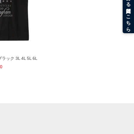
ック 3L 4L 5L 6L
00