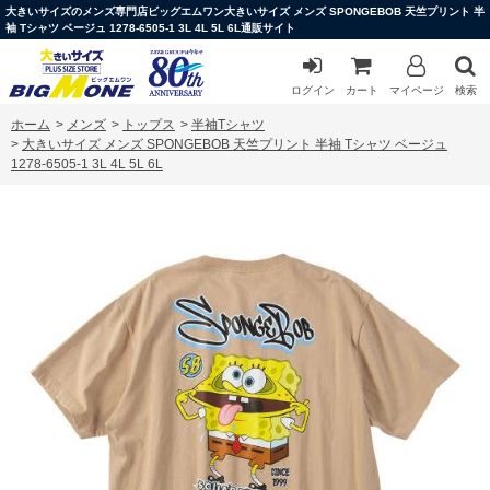
大きいサイズのメンズ専門店ビッグエムワン大きいサイズ メンズ SPONGEBOB 天竺プリント 半
袖 Tシャツ ベージュ 1278-6505-1 3L 4L 5L 6L通販サイト
ログイン
カート
マイページ
検索
ホーム
>
メンズ
>
トップス
>
半袖Tシャツ
>
大きいサイズ メンズ SPONGEBOB 天竺プリント 半袖 Tシャツ ベージュ
1278-6505-1 3L 4L 5L 6L