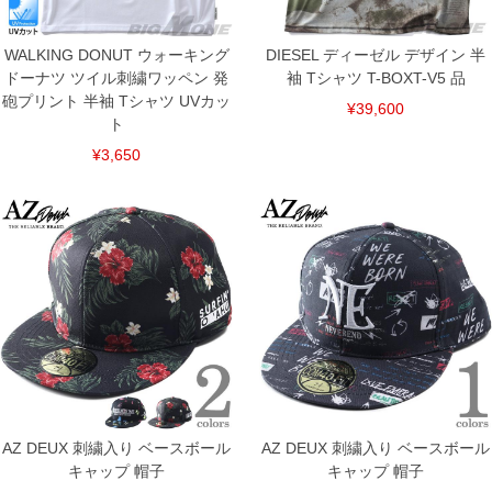
上の品が対象。1本5,999円以下の商品は有料（500円+税）となります。）
出荷まで約1週間～20日間程お時間を頂く場合がございます。
尚、裾上げした商品は返品・交換不可となりますので、予めご了承下さい。
WALKING DONUT ウォーキング
DIESEL ディーゼル デザイン 半
一部、お直しに対応出来ない商品がございます。(例：裾にファスナーや調節ひもが付
ドーナツ ツイル刺繍ワッペン 発
袖 Tシャツ T-BOXT-V5 品
いている、極端なデザインが施されている等)
砲プリント 半袖 Tシャツ UVカッ
¥39,600
※商品によって若干のサイズの誤差がございます。また、お客様がご使用の環境（コ
ト
ンピュータ画面）によって、商品の色味が若干異なる場合がございます。予めご了承
ください。
¥3,650
※当店での掲載商品は、実店鋪と在庫を共用しておりますので店頭での売り違い、店
舗からのお取り寄せ等により、お客様にご迷惑をお掛けしてしまう場合がございま
す。そのようなことがない様最大限に努めておりますが、もしあった場合速やかにご
連絡させて頂きますので予めご了承ください。
DETAIL
AZ DEUX 刺繍入り ベースボール
AZ DEUX 刺繍入り ベースボール
キャップ 帽子
キャップ 帽子