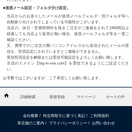
■迷惑メール設定・フォルダ分け設定。
当店からのお送りしたメールが迷惑メールフォルダ・別フォルダ等へ
自動振り分けされてしまっている可能性がございます。
当店の、休日・営業時間外を除きご注文やご連絡をされて24時間以上
経過しても当店より返答が無い場合、迷惑メールフォルダ等を一度ご
確認ください。
又、携帯でのご注文の際パソコンアドレスから送信されたメールの受
信を、拒否設定にされていますとご連絡ができません。
受信拒否設定を解除または受信可能設定をよろしくお願い致します。
当店のドメイン【big-m-one.com】を受信できるようにご設定くださ
い。
お手数ではございますが、ご了承宜しくお願い致します。
詳細検索
新規登録
マイページ
カートの中
会社概要
/
特定商取引に基づく表記
/
ご利用規約
実店舗のご案内
/
プライバシーポリシー
/
お問い合わせ