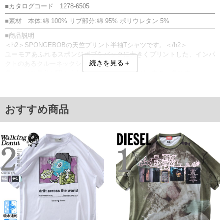
■カタログコード 1278-6505
■素材 本体:綿 100% リブ部分:綿 95% ポリウレタン 5%
■商品説明
＜h2＞SPONGEBOBの天竺プリント半袖Tシャツです。＜/h2＞
ユーモアあふれるスポンジボブをバックに大きくプリントした、インパ
続きを見る＋
クトのあるクルーネックシャツ。
着るだけで気分が明るくなる、ポップな世界観が魅力の一着です。
プリント
■サイズ表
サイズ/バスト/総丈/裾周り/肩幅/袖丈
おすすめ商品
3L/130/78/130/58/24
4L/140/80/140/60/25
5L/150/82/150/62/26
6L/160/84/160/64/27
単位はcm
※【返品交換について】
返品交換希望の方は、商品到着後1週間以内にご連絡ください。
下着(肌着)やワイシャツは商品の性質上、返品交換不可とさせて頂いております。予め
ご了承くださいませ。
※【ボトムの裾上げをご希望の場合】
裾上げ料金は500円+税となります。
備考欄に股下●cmとご記入下さい。（裾上げ無料対象商品は1本につき税込6,000円以