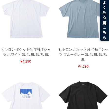
＝＝＝＝＝＝＝＝＝＝＝＝
接触冷感／胸ポケット
■サイズ表
サイズ/バスト/総丈/裾周り/肩幅/袖丈
3L/130/78/130/58/24
4L/140/80/140/60/25
5L/150/82/150/62/26
6L/160/84/160/64/27
7L/170/86/170/66/28
8L/180/88/180/68/29
ヒヤロン ポケット付 半袖 Tシャ
ヒヤロン ポケット付 半袖 Tシャ
単位はcm
ツ ホワイト 3L 4L 5L 6L 7L 8L
ツ ブルーグレー 3L 4L 5L 6L 7L
※【返品交換について】
8L
¥4,290
返品交換希望の方は、商品到着後1週間以内にご連絡ください。
¥4,290
下着(肌着)やワイシャツは商品の性質上、返品交換不可とさせて頂いております。予め
ご了承くださいませ。
※【ボトムの裾上げをご希望の場合】
裾上げ料金は500円+税となります。
備考欄に股下●cmとご記入下さい。（裾上げ無料対象商品は1本につき税込6,000円以
上の品が対象。1本5,999円以下の商品は有料（500円+税）となります。）
出荷まで約1週間～20日間程お時間を頂く場合がございます。
尚、裾上げした商品は返品・交換不可となりますので、予めご了承下さい。
一部、お直しに対応出来ない商品がございます。(例：裾にファスナーや調節ひもが付
いている、極端なデザインが施されている等)