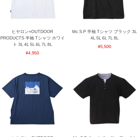
※商品によって若干のサイズの誤差がございます。また、お客様がご使用の環境（コ
ンピュータ画面）によって、商品の色味が若干異なる場合がございます。予めご了承
ください。
※当店での掲載商品は、実店鋪と在庫を共用しておりますので店頭での売り違い、店
舗からのお取り寄せ等により、お客様にご迷惑をお掛けしてしまう場合がございま
す。そのようなことがない様最大限に努めておりますが、もしあった場合速やかにご
ヒヤロン×OUTDOOR
Mc.S.P 半袖 Tシャツ ブラック 3L
連絡させて頂きますので予めご了承ください。
PRODUCTS 半袖 Tシャツ ホワイ
4L 5L 6L 7L 8L
ト 3L 4L 5L 6L 7L 8L
¥5,500
DETAIL
¥4,950