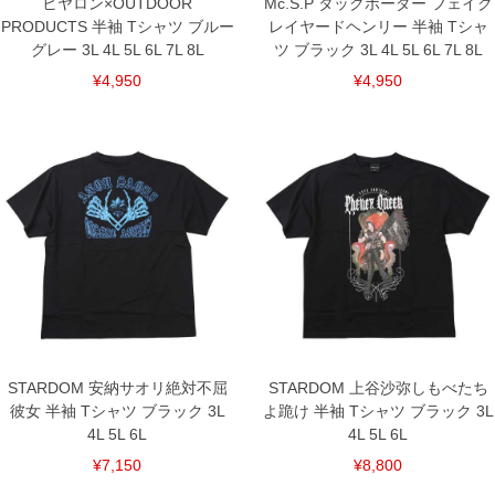
ヒヤロン×OUTDOOR
Mc.S.P タックボーダー フェイク
PRODUCTS 半袖 Tシャツ ブルー
レイヤードヘンリー 半袖 Tシャ
グレー 3L 4L 5L 6L 7L 8L
ツ ブラック 3L 4L 5L 6L 7L 8L
¥4,950
¥4,950
STARDOM 安納サオリ絶対不屈
STARDOM 上谷沙弥しもべたち
彼女 半袖 Tシャツ ブラック 3L
よ跪け 半袖 Tシャツ ブラック 3L
4L 5L 6L
4L 5L 6L
¥7,150
¥8,800