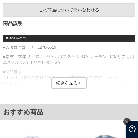
この商品について問い合わせる
商品説明
INFORMATION
■カタログコード 1278-6515
■素材 本体:ナイロン 50% ポリエステル 40% レーヨン 10% リブ:ポリ
エステル 95% ポリウレタン 5%
■商品説明
＜h2＞ヒヤロンの接触冷感ポケット付半袖Tシャツです。＜/h2＞
続きを見る＋
■デザイン
胸ポケットがワンポイントになった、シンプルで着回しやすい半袖Tシャ
ツ。
すっきりとしたデザインで、幅広いコーデに取り入れやすい一枚です。
■素材・機能
おすすめ商品
・接触冷感素材を使用し、ひんやりとした着用感
・さらりとした肌触りで、伸縮性のある素材
・胸ポケット付きで、実用性のあるデザイン
＝＝＝＝＝＝＝＝＝＝＝＝
透け感：無し