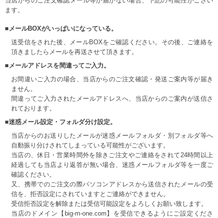
当店からのご注文確認メール等が届かない場合、下記の可能性がござい
ます。
■メールBOXがいっぱいになっている。
送受信をされた後、メールBOXをご確認ください。その後、ご連絡を
頂きましたらメールを再送させて頂きます。
■メールアドレスを間違ってご入力。
お間違いご入力の場合、当店からのご注文確認・発送ご案内等が届き
ません。
間違ってご入力されたメールアドレスへ、当店からのご案内が送信さ
れております。
■迷惑メール設定・フォルダ分け設定。
当店からのお送りしたメールが迷惑メールフォルダ・別フォルダ等へ
自動振り分けされてしまっている可能性がございます。
当店の、休日・営業時間外を除きご注文やご連絡をされて24時間以上
経過しても当店より返答が無い場合、迷惑メールフォルダ等を一度ご
確認ください。
又、携帯でのご注文の際パソコンアドレスから送信されたメールの受
信を、拒否設定にされていますとご連絡ができません。
受信拒否設定を解除または受信可能設定をよろしくお願い致します。
当店のドメイン【big-m-one.com】を受信できるようにご設定くださ