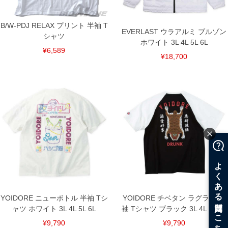
裾上げ料金は500円+税となります。
備考欄に股下●cmとご記入下さい。（裾上げ無料対象商品は1本につき税込6,000円以
上の品が対象。1本5,999円以下の商品は有料（500円+税）となります。）
B/W-PDJ RELAX プリント 半袖 T
出荷まで約1週間～20日間程お時間を頂く場合がございます。
EVERLAST ウラアルミ ブルゾン
尚、裾上げした商品は返品・交換不可となりますので、予めご了承下さい。
シャツ
ホワイト 3L 4L 5L 6L
一部、お直しに対応出来ない商品がございます。(例：裾にファスナーや調節ひもが付
¥6,589
いている、極端なデザインが施されている等)
¥18,700
※商品によって若干のサイズの誤差がございます。また、お客様がご使用の環境（コ
ンピュータ画面）によって、商品の色味が若干異なる場合がございます。予めご了承
ください。
※当店での掲載商品は、実店鋪と在庫を共用しておりますので店頭での売り違い、店
舗からのお取り寄せ等により、お客様にご迷惑をお掛けしてしまう場合がございま
す。そのようなことがない様最大限に努めておりますが、もしあった場合速やかにご
連絡させて頂きますので予めご了承ください。
DETAIL
YOIDORE ニューボトル 半袖 Tシ
YOIDORE チベタン ラグラン 半
ャツ ホワイト 3L 4L 5L 6L
袖 Tシャツ ブラック 3L 4L 5L 6L
¥9,790
¥9,790