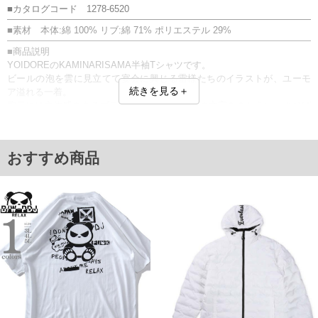
■カタログコード 1278-6520
■素材 本体:綿 100% リブ:綿 71% ポリエステル 29%
■商品説明
YOIDOREのKAMINARISAMA半袖Tシャツです。
ビールの泡を雲に見立てて宴会に興じる雷様たちのイラストが、ユーモ
続きを見る＋
ア溢れる一着。
胸元には立体感のあるブラシ刺繍で「SAKE」の文字をあしらい、さりげ
ないアクセントを加えています。
プリント／刺繍／ワッペン／ステッカー付
■サイズ表
おすすめ商品
サイズ/バスト/総丈/裾周り/肩幅/袖丈
3L/130/78/130/58/24
4L/140/80/140/60/25
5L/150/82/150/62/26
6L/160/84/160/64/27
単位はcm
※【返品交換について】
返品交換希望の方は、商品到着後1週間以内にご連絡ください。
下着(肌着)やワイシャツは商品の性質上、返品交換不可とさせて頂いております。予め
ご了承くださいませ。
※【ボトムの裾上げをご希望の場合】