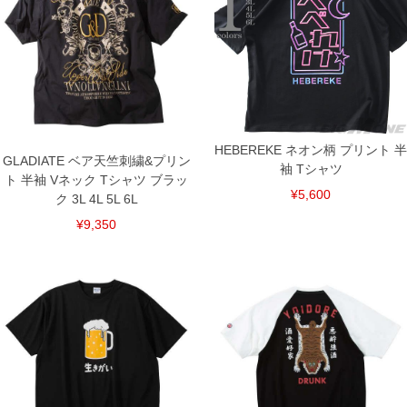
※【返品交換について】
返品交換希望の方は、商品到着後1週間以内にご連絡ください。
下着(肌着)やワイシャツは商品の性質上、返品交換不可とさせて頂いております。予め
ご了承くださいませ。
※【ボトムの裾上げをご希望の場合】
裾上げ料金は500円+税となります。
備考欄に股下●cmとご記入下さい。（裾上げ無料対象商品は1本につき税込6,000円以
上の品が対象。1本5,999円以下の商品は有料（500円+税）となります。）
HEBEREKE ネオン柄 プリント 半
出荷まで約1週間～20日間程お時間を頂く場合がございます。
GLADIATE ベア天竺刺繍&プリン
尚、裾上げした商品は返品・交換不可となりますので、予めご了承下さい。
袖 Tシャツ
ト 半袖 Vネック Tシャツ ブラッ
一部、お直しに対応出来ない商品がございます。(例：裾にファスナーや調節ひもが付
¥5,600
いている、極端なデザインが施されている等)
ク 3L 4L 5L 6L
※商品によって若干のサイズの誤差がございます。また、お客様がご使用の環境（コ
¥9,350
ンピュータ画面）によって、商品の色味が若干異なる場合がございます。予めご了承
ください。
※当店での掲載商品は、実店鋪と在庫を共用しておりますので店頭での売り違い、店
舗からのお取り寄せ等により、お客様にご迷惑をお掛けしてしまう場合がございま
す。そのようなことがない様最大限に努めておりますが、もしあった場合速やかにご
連絡させて頂きますので予めご了承ください。
DETAIL