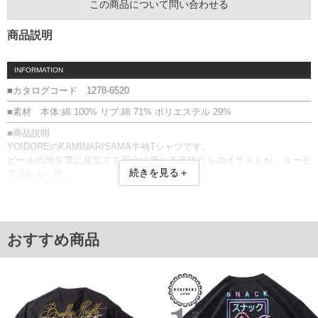
この商品について問い合わせる
商品説明
INFORMATION
■カタログコード 1278-6520
■素材 本体:綿 100% リブ:綿 71% ポリエステル 29%
■商品説明
YOIDOREのKAMINARISAMA半袖Tシャツです。
ビールの泡を雲に見立てて宴会に興じる雷様たちのイラストが、ユーモ
続きを見る＋
ア溢れる一着。
胸元には立体感のあるブラシ刺繍で「SAKE」の文字をあしらい、さりげ
ないアクセントを加えています。
プリント／刺繍／ワッペン／ステッカー付
■サイズ表
おすすめ商品
サイズ/バスト/総丈/裾周り/肩幅/袖丈
3L/130/78/130/58/24
4L/140/80/140/60/25
5L/150/82/150/62/26
6L/160/84/160/64/27
単位はcm