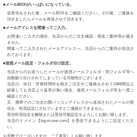
■メールBOXがいっぱいになっている。
送受信をされた後、メールBOXをご確認ください。その後、ご連絡を
頂きましたらメールを再送させて頂きます。
■メールアドレスを間違ってご入力。
お間違いご入力の場合、当店からのご注文確認・発送ご案内等が届き
ません。
間違ってご入力されたメールアドレスへ、当店からのご案内が送信さ
れております。
■迷惑メール設定・フォルダ分け設定。
当店からのお送りしたメールが迷惑メールフォルダ・別フォルダ等へ
自動振り分けされてしまっている可能性がございます。
当店の、休日・営業時間外を除きご注文やご連絡をされて24時間以上
経過しても当店より返答が無い場合、迷惑メールフォルダ等を一度ご
確認ください。
又、携帯でのご注文の際パソコンアドレスから送信されたメールの受
信を、拒否設定にされていますとご連絡ができません。
受信拒否設定を解除または受信可能設定をよろしくお願い致します。
当店のドメイン【big-m-one.com】を受信できるようにご設定くださ
い。
お手数ではございますが、ご了承宜しくお願い致します。